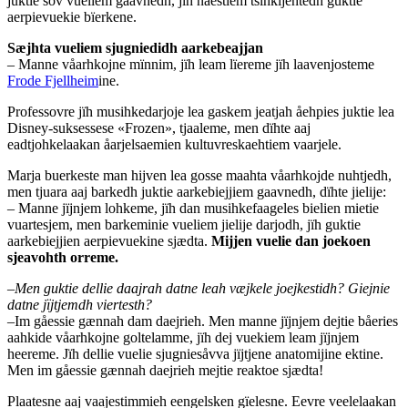
juktie sov vueliem gaavnedh, jïh naestiem tsïhkijehtedh guktie
aerpievuekie bïerkene.
Sæjhta vueliem sjugniedidh aarkebeajjan
– Manne våarhkojne mïnnim, jïh leam lïereme jïh laavenjosteme
Frode Fjellheim
ine.
Professovre jïh musihkedarjoje lea gaskem jeatjah åehpies juktie lea
Disney-suksessese «Frozen», tjaaleme, men dïhte aaj
eadtjohkelaakan åarjelsaemien kultuvreskaehtiem vaarjele.
Marja buerkeste man hijven lea gosse maahta våarhkojde nuhtjedh,
men tjuara aaj barkedh juktie aarkebiejjiem gaavnedh, dïhte jielije:
– Manne jïjnjem lohkeme, jïh dan musihkefaageles bielien mietie
vuartesjem, men barkeminie vueliem jielije darjodh, jïh guktie
aarkebiejjien aerpievuekine sjædta.
Mijjen vuelie dan joekoen
sjeavohth orreme.
–Men guktie dellie daajrah datne leah væjkele joejkestidh? Giejnie
datne jïjtjemdh viertesth?
–Im gåessie gænnah dam daejrieh. Men manne jïjnjem dejtie båeries
aahkide våarhkojne goltelamme, jïh dej vuekiem leam jïjnjem
heereme. Jïh dellie vuelie sjugniesåvva jïjtjene anatomijine ektine.
Men im gåessie gænnah daejrieh mejtie reaktoe sjædta!
Plaatesne aaj vaajestimmieh eengelsken gïelesne. Eevre veelelaakan