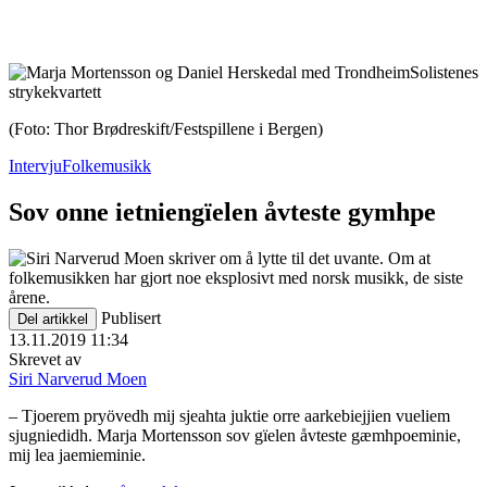
(Foto: Thor Brødreskift/Festspillene i Bergen)
Intervju
Folkemusikk
Sov onne ietniengïelen åvteste gymhpe
Publisert
Del artikkel
13.11.2019 11:34
Skrevet av
Siri Narverud Moen
– Tjoerem pryövedh mij sjeahta juktie orre aarkebiejjien vueliem
sjugniedidh. Marja Mortensson sov gïelen åvteste gæmhpoeminie,
mij lea jaemieminie.