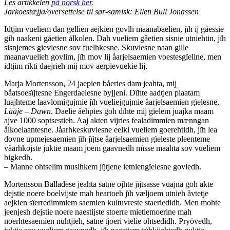
Les artikkelen
på norsk her
.
Jarkoestæjja/oversettelse til sør-samisk: Ellen Bull Jonassen
Idtjim vueliem dan gellien aejkien govlh maanabaelien, jïh ij gåessie
gih naakeni gåetien ålkolen. Dah vueliem gåetien sisnie utniehtin, jïh
sisnjemes gievlesne sov fuelhkesne. Skuvlesne naan gille
maanavuelieh govlim, jïh mov lij åarjelsaemien voestesgïeline, men
idtjim rikti daejrieh mij mov aerpievuekie lij.
Marja Mortensson, 24 jaepien båeries dam jeahta, mij
båatsoesïjtesne Engerdaelesne byjjeni. Dïhte aadtjen plaatam
luajhteme laavlomigujmie jïh vueliejgujmie åarjelsaemien gïelesne,
Lååje – Dawn
. Daelie åehpies goh dïhte mij gïelem juajka maam
ajve 1000 soptsestieh. Aaj akten vijries fealadimmien mænngan
ålkoelaantesne. Jåarhkeskuvlesne eelki vueliem goerehtidh, jïh lea
dovne upmejesaemien jïh jïjtse åarjelsaemien gïeleste pleenteme
våarhkojste juktie maam joem gaavnedh mïsse maahta sov vueliem
bigkedh.
– Manne ohtselim musihkem jïjtjene ietniengïelesne govledh.
Mortensson Balladese jeahta satne ojhte jïjtsasse vuajna goh akte
dejstie noere boelvijste mah heartoeh jïh væljoem utnieh åvtetje
aejkien sïerredimmiem saemien kultuvreste staeriedidh. Men mohte
jeenjesh dejstie noere naestijste stoerre mietiemoerine mah
noerhtesaemien nuhtjieh, satne tjoeri vielie ohtsedidh. Pryövedh,