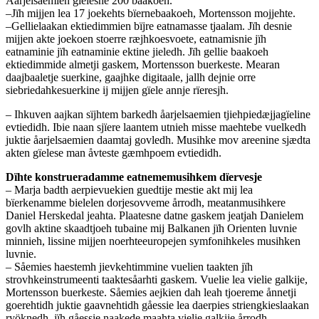
Åarjelsaemien gïelesne 200 baakoeh.
–Jïh mijjen lea 17 joekehts bïernebaakoeh, Mortensson mojjehte.
–Gellielaakan ektiedimmien bïjre eatnamasse tjaalam. Jïh desnie
mijjen akte joekoen stoerre ræjhkoesvoete, eatnamisnie jïh
eatnaminie jïh eatnaminie ektine jieledh. Jïh gellie baakoeh
ektiedimmide almetji gaskem, Mortensson buerkeste. Mearan
daajbaaletje suerkine, gaajhke digitaale, jallh dejnie orre
siebriedahkesuerkine ij mijjen gïele annje rïeresjh.
– Ihkuven aajkan sïjhtem barkedh åarjelsaemien tjiehpiedæjjagïeline
evtiedidh. Ibie naan sjïere laantem utnieh misse maehtebe vuelkedh
juktie åarjelsaemien daamtaj govledh. Musihke mov areenine sjædta
akten gïelese man åvteste gæmhpoem evtiedidh.
Dïhte konstrueradamme eatnememusihkem dïervesje
– Marja badth aerpievuekien guedtije mestie akt mij lea
bïerkenamme bielelen dorjesovveme årrodh, meatanmusihkere
Daniel Herskedal jeahta. Plaatesne datne gaskem jeatjah Danielem
govlh aktine skaadtjoeh tubaine mij Balkanen jïh Orienten luvnie
minnieh, lissine mijjen noerhteeuropejen symfonihkeles musihken
luvnie.
– Såemies haestemh jievkehtimmine vuelien taakten jïh
strovhkeinstrumeenti taaktesåarhti gaskem. Vuelie lea vielie galkije,
Mortensson buerkeste. Såemies aejkien dah leah tjoereme ånnetji
goerehtidh juktie gaavnehtidh gåessie lea daerpies striengkieslaakan
ryöknedh, jïh gåessie naakede maahta vielie galkije årrodh.