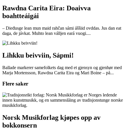
Rawdna Carita Eira: Doaivva
boahtteáigái
– Dieđusge lean mun maid rahčan sámi áššiid ovddas. Jus dan eat
daga, de jávkat. Muhto lean válljen eará vuogi....
Lihkku beivviin, Sápmi!
Ballade markerer samefolkets dag med et gjensyn og gjenhør med
Marja Mortensson, Rawdna Carita Eira og Mari Boine – på...
Flere saker
Norsk Musikforlag kjøpes opp av
bokkonsern