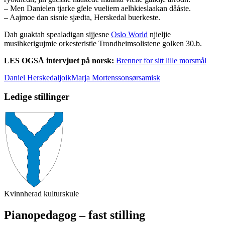
– Men Danielen tjarke gïele vueliem aelhkieslaakan dååste.
– Aajmoe dan sisnie sjædta, Herskedal buerkeste.
Dah guaktah spealadigan sijjesne
Oslo World
njieljie
musihkerigujmie orkesteristie Trondheimsolistene golken 30.b.
LES OGSÅ intervjuet på norsk:
Brenner for sitt lille morsmål
Daniel Herskedal
joik
Marja Mortensson
sørsamisk
Ledige stillinger
Kvinnherad kulturskule
Pianopedagog – fast stilling