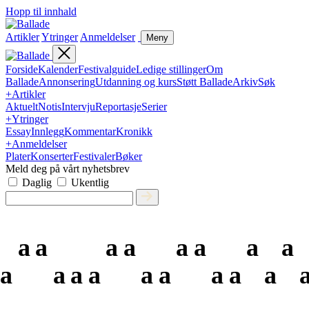
Hopp til innhald
Artikler
Ytringer
Anmeldelser
Meny
Forside
Kalender
Festivalguide
Ledige stillinger
Om
Ballade
Annonsering
Utdanning og kurs
Støtt Ballade
Arkiv
Søk
+
Artikler
Aktuelt
Notis
Intervju
Reportasje
Serier
+
Ytringer
Essay
Innlegg
Kommentar
Kronikk
+
Anmeldelser
Plater
Konserter
Festivaler
Bøker
Meld deg på vårt nyhetsbrev
Daglig
Ukentlig
a
a
a
a
a
a
a
a
a
a
a
a
a
a
a
a
a