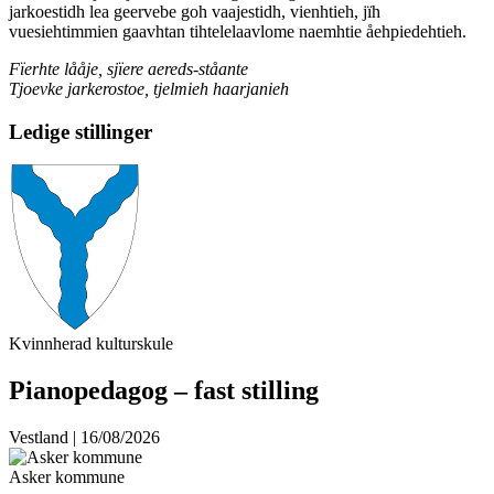
jarkoestidh lea geervebe goh vaajestidh, vienhtieh, jïh
vuesiehtimmien gaavhtan tihtelelaavlome naemhtie åehpiedehtieh.
Fïerhte lååje, sjïere aereds-ståante
Tjoevke jarkerostoe, tjelmieh haarjanieh
Ledige stillinger
Kvinnherad kulturskule
Pianopedagog – fast stilling
Vestland | 16/08/2026
Asker kommune