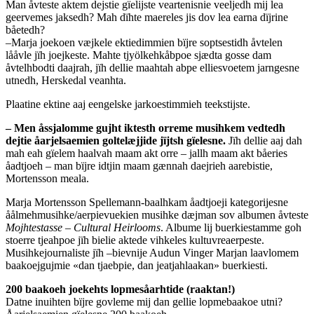
Man åvteste aktem dejstie gïelijste veartenisnie veeljedh mij lea
geervemes jaksedh? Mah dïhte maereles jis dov lea earna dïjrine
båetedh?
–Marja joekoen væjkele ektiedimmien bïjre soptsestidh åvtelen
lååvle jïh joejkeste. Mahte tjyölkehkåbpoe sjædta gosse dam
åvtelhbodti daajrah, jïh dellie maahtah abpe elliesvoetem jarngesne
utnedh, Herskedal veanhta.
Plaatine ektine aaj eengelske jarkoestimmieh teekstijste.
– Men åssjalomme gujht iktesth orreme musihkem vedtedh
dejtie åarjelsaemien goltelæjjide jïjtsh gïelesne.
Jïh dellie aaj dah
mah eah gïelem haalvah maam akt orre – jallh maam akt båeries
åadtjoeh – man bïjre idtjin maam gænnah daejrieh aarebistie,
Mortensson meala.
Marja Mortensson Spellemann-baalhkam åadtjoeji kategorijesne
åålmehmusihke/aerpievuekien musihke dæjman sov albumen åvteste
Mojhtestasse – Cultural Heirlooms
. Albume lij buerkiestamme goh
stoerre tjeahpoe jïh bielie aktede vihkeles kultuvreaerpeste.
Musihkejournaliste jïh –bievnije Audun Vinger Marjan laavlomem
baakoejgujmie «dan tjaebpie, dan jeatjahlaakan» buerkiesti.
200 baakoeh joekehts lopmesåarhtide (raaktan!)
Datne inuihten bïjre govleme mij dan gellie lopmebaakoe utni?