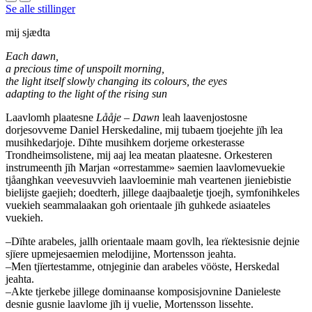
Se alle stillinger
mij sjædta
Each dawn,
a precious time of unspoilt morning,
the light itself slowly changing its colours, the eyes
adapting to the light of the rising sun
Laavlomh plaatesne
Lååje – Dawn
leah laavenjostosne
dorjesovveme Daniel Herskedaline, mij tubaem tjoejehte jïh lea
musihkedarjoje. Dïhte musihkem dorjeme orkesterasse
Trondheimsolistene, mij aaj lea meatan plaatesne. Orkesteren
instrumeenth jïh Marjan «orrestamme» saemien laavlomevuekie
tjåanghkan veevesuvvieh laavloeminie mah veartenen jieniebistie
bielijste gaejieh; doedterh, jillege daajbaaletje tjoejh, symfonihkeles
vuekieh seammalaakan goh orientaale jïh guhkede asiaateles
vuekieh.
–Dïhte arabeles, jallh orientaale maam govlh, lea rïektesisnie dejnie
sjïere upmejesaemien melodijine, Mortensson jeahta.
–Men tjïertestamme, otnjeginie dan arabeles vööste, Herskedal
jeahta.
–Akte tjerkebe jillege dominaanse komposisjovnine Danieleste
desnie gusnie laavlome jïh ij vuelie, Mortensson lissehte.