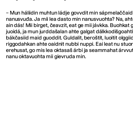
– Mun háliidin muhtun ládje govvdit min sápmelaččaid
nanusvuđa. Ja mii lea dasto min nanusvuohta? Na, ahte
ain dás! Mii birget, čeavzit, eat ge mii jávkka. Buohkat
juoidá, ja mun jurddašalan ahte galgat dálkkodišgoahtit
bákčasiid maid guoddit. Guldalit, beroštit, luoitit olggii
riggodahkan ahte oaidnit nubbi nuppi. Eai leat nu stuo
erehusat, go mis lea oktasaš árbi ja seammahat árvvut
nanu oktavuohta mii gievruda min.