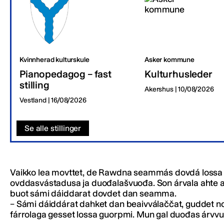
Kvinnherad kulturskule
Asker kommune
Pianopedagog – fast
Kulturhusleder
stilling
Akershus | 10/08/2026
Vestland | 16/08/2026
Se alle stillinger
Vaikko lea movttet, de Rawdna seammás dovdá lossa
ovddasvástadusa ja duođalašvuođa. Son árvala ahte
buot sámi dáiddarat dovdet dan seamma.
– Sámi dáiddárat dahket dan beaivválaččat, guddet no
fárrolaga gesset lossa guorpmi. Mun gal duođas árvvu