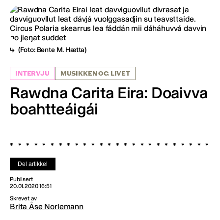
(Foto: Bente M. Hætta)
INTERVJU
MUSIKKEN OG LIVET
Rawdna Carita Eira: Doaivva
boahtteáigái
Del artikkel
Publisert
20.01.2020 16:51
Skrevet av
Brita Åse Norlemann