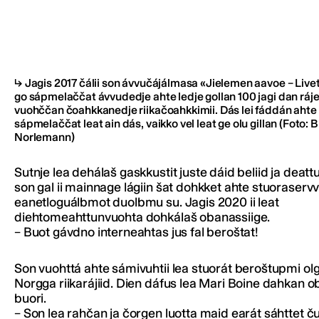
Jagis 2017 čálii son ávvučájálmasa «Jielemen aavoe – Live
go sápmelaččat ávvudedje ahte ledje gollan 100 jagi dan ráj
vuohččan čoahkkanedje riikačoahkkimii. Dás lei fáddán ahte
sápmelaččat leat ain dás, vaikko vel leat ge olu gillan
(Foto: B
Norlemann)
Sutnje lea dehálaš gaskkustit juste dáid beliid ja deatt
son gal ii mainnage lágiin šat dohkket ahte stuoraservv
eanetloguálbmot duolbmu su. Jagis 2020 ii leat
diehtomeahttunvuohta dohkálaš obanassiige.
– Buot gávdno interneahtas jus fal beroštat!
Son vuohttá ahte sámivuhtii lea stuorát beroštupmi o
Norgga riikarájiid. Dien dáfus lea Mari Boine dahkan ob
buori.
– Son lea rahčan ja čorgen luotta maid earát sáhttet ču