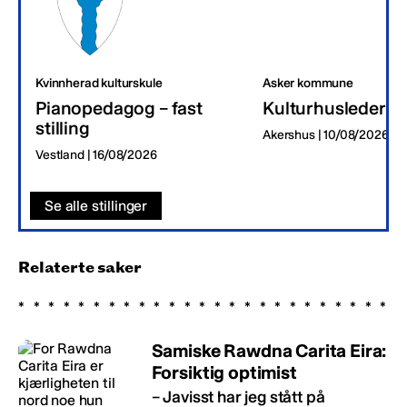
Kvinnherad kulturskule
Asker kommune
Pianopedagog – fast
Kulturhusleder
stilling
Akershus | 10/08/2026
Vestland | 16/08/2026
Se alle stillinger
Relaterte saker
Samiske Rawdna Carita Eira:
Forsiktig optimist
– Javisst har jeg stått på