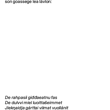
son goassege lea lávlon:
De rahpasii giđđaeatnu fas
De dulvvi miel luoittašeimmet
Jiekŋaidja gárttai viimat vuollánit