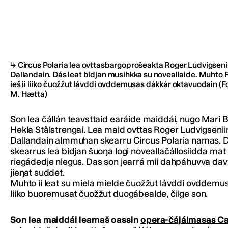
Circus Polaria lea ovttasbargoprošeakta Roger Ludvigseniin
Dallandain. Dás leat bidjan musihkka su noveallaide. Muhto
ieš ii liiko čuožžut lávddi ovddemusas dákkár oktavuođain
(F
M. Hætta)
Son lea čállán teavsttaid earáide maiddái, nugo Mari B
Hekla Stålstrengai. Lea maid ovttas Roger Ludvigseniin 
Dallandain almmuhan skearru Circus Polaria namas. 
skearrus lea bidjan šuoŋa logi noveallačállosiidda mat
riegádedje niegus. Das son jearrá mii dahpáhuvva dav
jieŋat suddet.
Muhto ii leat su miela mielde čuožžut lávddi ovddemu
liiko buoremusat čuožžut duogábealde, čilge son.
Son lea maiddái leamaš oassin
opera-čájálmasas C