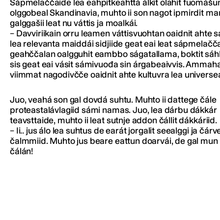
Sápmelaččaide lea eahpitkeahttá álkit olahit fuomášu
olggobeal Skandinavia, muhto ii son nagot ipmirdit ma
galggašii leat nu váttis ja moalkái.
– Davviriikain orru leamen váttisvuohtan oaidnit ahte
lea relevanta maiddái sidjiide geat eai leat sápmelačč
geahččalan oalgguhit eambbo ságatallama, boktit sá
sis geat eai vásit sámivuođa sin árgabeaivvis. Ammahal
viimmat nagodivčče oaidnit ahte kultuvra lea universea
Juo, veahá son gal dovdá suhtu. Muhto ii dattege čále
proteastalávlagiid sámi namas. Juo, lea dárbu dákkár
teavsttaide, muhto ii leat sutnje addon čállit dákkáriid.
– Ii.. jus álo lea suhtus de earát jorgalit seealggi ja čárve
čalmmiid. Muhto jus beare eattun doarvái, de gal mun
čálán!