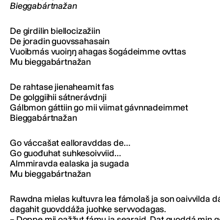
Bieggabártnažan
De girdilin biellocizažiin
De joradin guovssahasain
Vuoibmás vuoiŋŋ ahagas šogádeimme ovttas
Mu bieggabártnažan
De rahtase jienaheamit fas
De golggiihii sátnerávdnji
Gálbmon gáttiin go mii viimat gávnnadeimmet
Bieggabártnažan
Go váccašat ealloravddas de…
Go guođuhat suhkesoivviid…
Almmiravda ealaska ja sugada
Mu bieggabártnažan
Rawdna mielas kultuvra lea fámolaš ja son oaivvilda 
dagahit guovddáža juohke servvodagas.
– Doppe mii oažžut fámu ja searaid. Dat guoddá min g