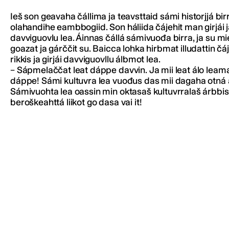
Ieš son geavaha čállima ja teavsttaid sámi historjjá bir
olahandihe eambbogiid. Son háliida čájehit man girjái j
davviguovlu lea. Áinnas čállá sámivuođa birra, ja su mie
goazat ja gárččit su. Baicca lohka hirbmat illudattin čá
rikkis ja girjái davviguovllu álbmot lea.
– Sápmelaččat leat dáppe davvin. Ja mii leat álo lea
dáppe! Sámi kultuvra lea vuođus das mii dagaha otná
Sámivuohta lea oassin min oktasaš kultuvrralaš árbbis
beroškeahttá liikot go dasa vai it!