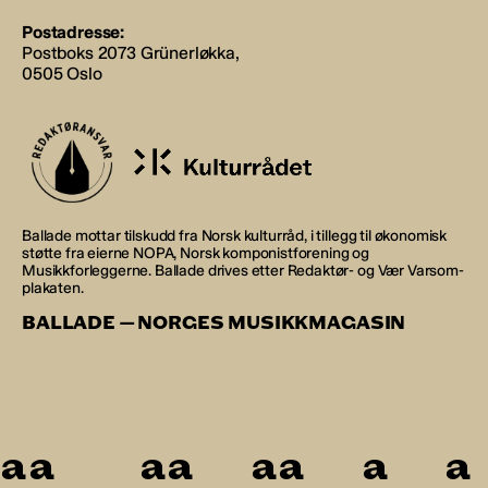
Postadresse:
Postboks 2073 Grünerløkka,
0505 Oslo
Ballade mottar tilskudd fra Norsk kulturråd, i tillegg til økonomisk
støtte fra eierne NOPA, Norsk komponistforening og
Musikkforleggerne. Ballade drives etter Redaktør- og Vær Varsom-
plakaten.
BALLADE — NORGES MUSIKKMAGASIN
a
a
a
a
a
a
a