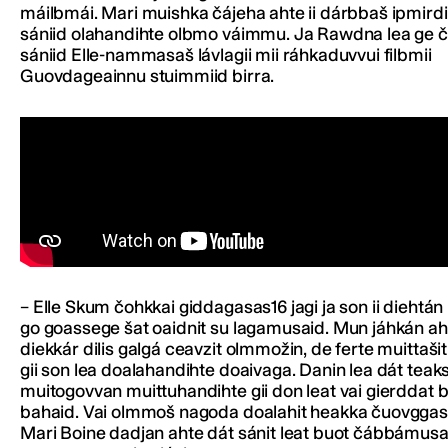
máilbmái. Mari muishka čájeha ahte ii dárbbaš ipmirdit
sániid olahandihte olbmo váimmu. Ja Rawdna lea ge č
sániid Elle-nammasaš lávlagii mii ráhkaduvvui filbmii
Guovdageainnu stuimmiid birra.
– Elle Skum čohkkai giddagasas16 jagi ja son ii diehtá
go goassege šat oaidnit su lagamusaid. Mun jáhkán aht
diekkár dilis galgá ceavzit olmmožin, de ferte muittašit
gii son lea doalahandihte doaivaga. Danin lea dát teak
muitogovvan muittuhandihte gii don leat vai gierddat 
bahaid. Vai olmmoš nagoda doalahit heakka čuovggas.
Mari Boine dadjan ahte dát sánit leat buot čábbámus