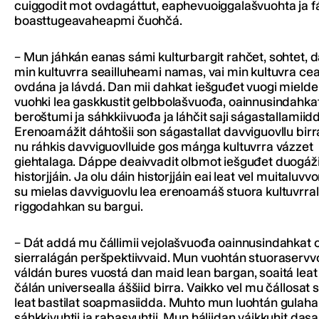
cuiggodit mot ovdagáttut, eaphevuoiggalašvuohta ja 
boasttugeavaheapmi čuohčá.
– Mun jáhkán eanas sámi kulturbargit rahčet, sohtet, dá
min kultuvrra seailluheami namas, vai min kultuvra ceav
ovdána ja lávdá. Dan mii dahkat iešguđet vuogi mielde
vuohki lea gaskkustit gelbbolašvuođa, oainnusindahkat
beroštumi ja sáhkkiivuođa ja láhčit saji ságastallamiid
Erenoamážit dáhtošii son ságastallat davviguovllu birr
nu ráhkis davviguovlluide gos máŋga kultuvrra vázzet
giehtalaga. Dáppe deaivvadit olbmot iešguđet duogáži
historjjáin. Ja olu dáin historjjáin eai leat vel muitaluvv
su mielas davviguovlu lea erenoamáš stuora kultuvrra
riggodahkan su bargui.
– Dát addá mu čállimii vejolašvuođa oainnusindahkat o
sierralágán peršpektiivvaid. Mun vuohtán stuoraservv
váldán bures vuostá dan maid lean bargan, soaitá leat
čálán universealla áššiid birra. Vaikko vel mu čállosat s
leat bastilat soapmasiidda. Muhto mun luohtán gulahal
sáhkkivuhtii ja rabasvuhtii. Mun háliidan váikkuhit das