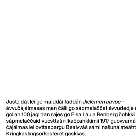
Juste dát lei ge maiddái fáddán
Jielemen aavoe
–
ávvučájálmasas man čálii go sápmelaččat ávvudedje a
gollan 100 jagi dan rájes go Elsa Laula Renberg čohkkii
sápmelaččaid vuosttaš riikačoahkkimii 1917 guovvamá
čájálmas lei ovttasbargu Beaivváš sámi našunálateáht
Kringkastingsorkesteret gaskkas.