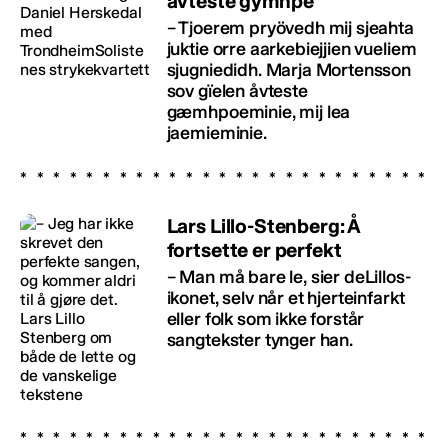
åvteste gymhpe
– Tjoerem pryövedh mij sjeahta
juktie orre aarkebiejjien vueliem
sjugniedidh. Marja Mortensson
sov gïelen åvteste
gæmhpoeminie, mij lea
jaemieminie.
Lars Lillo-Stenberg: Å
fortsette er perfekt
– Man må bare le, sier deLillos-
ikonet, selv når et hjerteinfarkt
eller folk som ikke forstår
sangtekster tynger han.