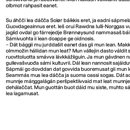
olbmot rahpasit eanet.
Su áhčči lea dáčča Solør báikkis eret, ja eadni sápmel
Guovdageainnus eret. Ieš orui Rawdna lulli-Norggas v
jagiid ovdal go fárrejedje Brønnøysund nammasaš bái
Sámivuohta ii lean doappe ge oidnosis.
– Dát bággii mu jurddašit eanet das gii mun lean. Mak
olmmožin háliidan mun leat? Mun vállejin dasto váldit
ruovttoluotta smávva lávkkážiiguin. Ja mun gávdnen 
gullevašvuođa sámi kultuvrii. Dál lean nannosiŧ sajáid
Sápmái go dovddan dat govvida buoremusat gii mun l
Seammás mus lea dáčča ja suoma oassi sogas. Dát a
munnje máŋggalágán peršpektiivvaid mat leat munnje
dehálaččat. Mun guottán buot dáid mu siste, muhto s
lea lagamusat.