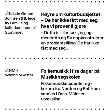
Høyre om kulturbudsjettet:
– De har ikke fått med seg
hva vi prøver å gjøre
– Dette blir for søkt, og jeg
mener Ap og SV oppkonstruerer
en problemstilling. De har ikke
fått med seg...
Folkemusikk i fire dager på
Musikkhøgskolen
Folkemusikkstudenter og -
lærere fra Norden og Baltikum
samles i Oslo. Målet er
utveksling.