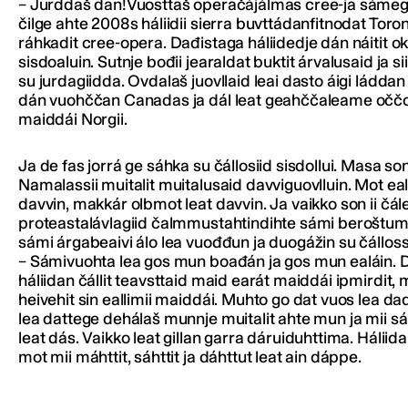
– Jurddaš dan!Vuosttaš operačájálmas cree-ja sámegil
čilge ahte 2008s háliidii sierra buvttádanfitnodat Toro
ráhkadit cree-opera. Dađistaga háliidedje dán náitit ok
sisdoaluin. Sutnje bođii jearaldat buktit árvalusaid ja sii
su jurdagiidda. Ovdalaš juovllaid leai dasto áigi láddan
dán vuohččan Canadas ja dál leat geahččaleame oččo
maiddái Norgii.
Ja de fas jorrá ge sáhka su čállosiid sisdollui. Masa son 
Namalassii muitalit muitalusaid davviguovlluin. Mot eall
davvin, makkár olbmot leat davvin. Ja vaikko son ii čál
proteastalávlagiid čalmmustahtindihte sámi beroštumi
sámi árgabeaivi álo lea vuođđun ja duogážin su čálloss
– Sámivuohta lea gos mun boađán ja gos mun ealáin. 
háliidan čállit teavsttaid maid earát maiddái ipmirdit, 
heivehit sin eallimii maiddái. Muhto go dat vuos lea da
lea dattege dehálaš munnje muitalit ahte mun ja mii sá
leat dás. Vaikko leat gillan garra dáruiduhttima. Háliida
mot mii máhttit, sáhttit ja dáhttut leat ain dáppe.