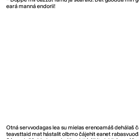
eará manná endorii!
Otná servvodagas lea su mielas erenoamáš dehálaš čá
teavsttaid mat hástalit olbmo čájehit eanet rabasvuođ