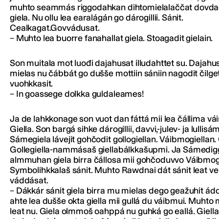
muhto seammás riggodahkan dihtomielalaččat dovda
giela. Nu ollu lea earalágán go dárogillii. Sánit.
Cealkagat.Govvádusat.
– Muhto lea buorre fanahallat giela. Stoagadit gielain.
Son muitala mot luođi dajahusat illudahttet su. Dajahus
mielas nu čábbát go dušše mottiin sániin nagodit čilge
vuohkkasit.
– In goassege dolkka guldaleames!
Ja de lahkkonage son vuot dan fáttá mii lea čállima v
Giella. Son bargá sihke dárogillii, davvi,-julev- ja lullisáme
Sámegiela lávejit gohčodit gollogiellan. Váibmogiellan
Gollegiella-nammásaš giellabálkkašupmi. Ja Sámedigg
almmuhan giela birra čállosa mii gohčoduvvo Váibmogi
Symbolihkkalaš sánit. Muhto Rawdnai dát sánit leat v
váddásat.
– Dákkár sánit giela birra mu mielas dego geažuhit ád
ahte lea dušše okta giella mii gullá du váibmui. Muhto 
leat nu. Giela olmmoš oahppá nu guhká go eallá. Giel