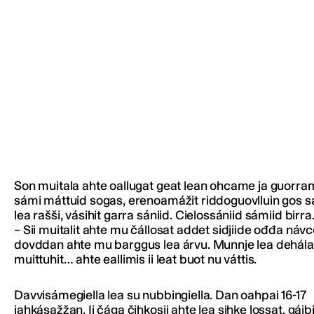
Son muitala ahte oallugat geat lean ohcame ja guorra
sámi máttuid sogas, erenoamážit riddoguovlluin gos 
lea rašši, vásihit garra sániid. Cielossániid sámiid birra
– Sii muitalit ahte mu čállosat addet sidjiide ođđa návc
dovddan ahte mu barggus lea árvu. Munnje lea dehálaš
muittuhit… ahte eallimis ii leat buot nu váttis.
Davvisámegiella lea su nubbingiella. Dan oahpai 16-17
jahkásažžan. Ii čága čihkosii ahte lea sihke lossat, gáib