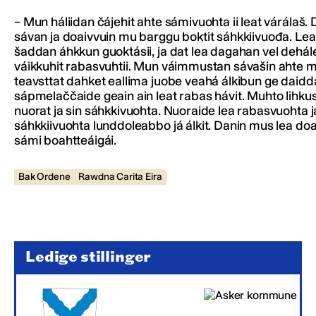
– Mun háliidan čájehit ahte sámivuohta ii leat várálaš.
sávan ja doaivvuin mu barggu boktit sáhkkiivuođa. Lea
šaddan áhkkun guoktásii, ja dat lea dagahan vel dehá
váikkuhit rabasvuhtii. Mun váimmustan sávašin ahte 
teavsttat dahket eallima juobe veahá álkibun ge daidd
sápmelaččaide geain ain leat rabas hávit. Muhto lihkus
nuorat ja sin sáhkkivuohta. Nuoraide lea rabasvuohta j
sáhkkiivuohta lunddoleabbo já álkit. Danin mus lea do
sámi boahtteáigái.
Bak Ordene
Rawdna Carita Eira
Ledige stillinger