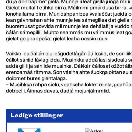
du ja don hápmet giela. Munnje ii leat giella juoga mii ii
Gielat muitalit etihka birra. Máilmmiipmárdusa birra, k
lonohallama birra. Mun oahpan beaivválaččat juoidá o
lean gávnnahan ahte munnje lea sámegillea dat giella 
buoremusat govvida mii munnje lea dehálaš ja vuđđol
čálán sámegillii. Muhto seammás mu váimmus leat g
gielat go goappašat gielat leaba oassin mus.
Vaikko lea čállán olu iešguđetlágán čállosiid, de son lii
čállot sániid lávlagiidda. Musihkka addá lasi sisdoalu s
addá gillii ja sániide musihka. Dákkár čállosat ožžot ái
erenoamáš ritmma. Son vásiha ahte šuokŋa oktan su s
doibmet bures giehtalaga.
– Musihkka rahpá sielu, veahkeha loktet miela, geahčasti
dobbelii. Áinnas davas, dadjá mojunjálmmiid.
Ledige stillinger