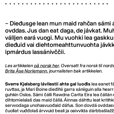
– Dieđusge lean mun maid rahčan sámi á
ovddas. Jus dan eat daga, de jávkat. Mu
válljen eará vuogi. Mu vuohki lea gaskku
dieđuid vai diehtomeahttunvuohta jávkka
ipmárdus lassánivččii.
Les artikkelen
på norsk her
. Oversatt fra norsk til nor
Brita Åse Norlemann
, journalisten bak artikkelen.
Sverre Kjelsberg lávllestii ahte gal luođis
lea eanet 
ruvttas, ja Mari Boine dieđihii garra sániiguin alla hear
guhkin Oslos. Sámi čálli Rawdna Carita Eira lea čállán o
dihtomielalaš das maid čállá. Áinnas dáhttu leat kritih
servvodaga unohasvuođaid dáfus. Son dovdá ovddas
čuollat vuđđolaš árvvuid beali ja oaivvilda dárbbašlaž