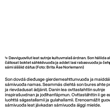
Davviguovllut leat sutnje kultuvrralaš árdnan. Son háliida a
čállosat boktet sáhkkiivuođa ja addet lasi rabasvuođa ja č
sámi áššiid dáfus
(Foto: Brita Åse Norlemann)
Son dovdá dieđusge gierdemeahttunvuođa ja maiddái
sámivuođa namas. Seammás diehtá son bures ahte p
ja rievdadusat ádjánit. Danin lea ovttastahttin sutnje
inspirašuvdnan ja jođihanfápmun. Ovttastáhttin ii ge e
luohttá ságastallamii ja gulahallamii. Erenoamážit guov
sámivuođa leat jávkadan sámivuođa áiggi mielde.