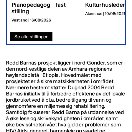
Pianopedagog – fast
Kulturhusleder
stilling
Akershus | 10/08/2026
Vestland | 16/08/2026
Se alle stillinger
Redd Barnas prosjekt ligger i nord-Gonder, som er i
den nord-vestlige delen av Amhara-regionens
høylandsplatå i Etiopia. Hovedmålet med
prosjektet er å sikre matsikkerheten i området.
Nærmere bestemt støtter Dugnad 2004 Redd
Barnas initiativ til å forbedre effektene av det lokale
jordbruket ved å bl.a. bedre tilgang til vann og
gjennomføre en miljømessig rehabilitering.
Samtidig fokuserer Redd Barna på utdannelse ved
å øke lese og skrivekyndigheten i området, samt
øke bevissthetsnivået hva gjelder problemer som
HIV/ Aids, generell barnepleie og skadelige