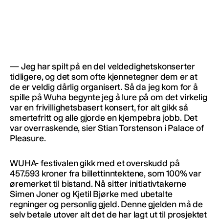
— Jeg har spilt på en del veldedighetskonserter
tidligere, og det som ofte kjennetegner dem er at
de er veldig dårlig organisert. Så da jeg kom for å
spille på Wuha begynte jeg å lure på om det virkelig
var en frivillighetsbasert konsert, for alt gikk så
smertefritt og alle gjorde en kjempebra jobb. Det
var overraskende, sier Stian Torstenson i Palace of
Pleasure.
WUHA- festivalen gikk med et overskudd på
457.593 kroner fra billettinntektene, som 100% var
øremerket til bistand. Nå sitter initiativtakerne
Simen Joner og Kjetil Bjørke med ubetalte
regninger og personlig gjeld. Denne gjelden må de
selv betale utover alt det de har lagt ut til prosjektet