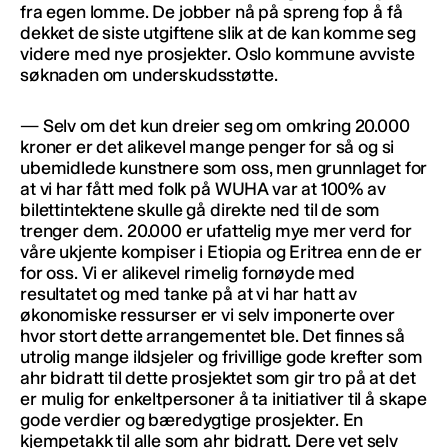
fra egen lomme. De jobber nå på spreng fop å få
dekket de siste utgiftene slik at de kan komme seg
videre med nye prosjekter. Oslo kommune avviste
søknaden om underskudsstøtte.
— Selv om det kun dreier seg om omkring 20.000
kroner er det alikevel mange penger for så og si
ubemidlede kunstnere som oss, men grunnlaget for
at vi har fått med folk på WUHA var at 100% av
bilettintektene skulle gå direkte ned til de som
trenger dem. 20.000 er ufattelig mye mer verd for
våre ukjente kompiser i Etiopia og Eritrea enn de er
for oss. Vi er alikevel rimelig fornøyde med
resultatet og med tanke på at vi har hatt av
økonomiske ressurser er vi selv imponerte over
hvor stort dette arrangementet ble. Det finnes så
utrolig mange ildsjeler og frivillige gode krefter som
ahr bidratt til dette prosjektet som gir tro på at det
er mulig for enkeltpersoner å ta initiativer til å skape
gode verdier og bæredygtige prosjekter. En
kjempetakk til alle som ahr bidratt. Dere vet selv