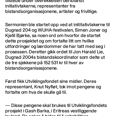
tilstede under overekkelsen deriblandt
initiativtakerne, representanter fra
bistandsorganisasjonene, artister og frivillige.
Sermonien ble startet opp ved at inititativtakerne til
Dugnad 204 og WUHA-festivalen, Simen Joner og
Kjetil Bjørke, sa noen ord om hvorfor de startet
dette prosjektet og om fortalte litt om hvilke
utfordringer og lærdommer de har tatt med seg i
prosessen. Deretter gikk ordet til Jon Harald Lie,
Dugnad 2004s bistandskoordinator som delte ut
de tre sjekkene på 152 531 kr til hver av
bistandsorganisasjonene.
Først fikk Utviklingsfondet sine midler. Deres
representant, Knut Nyfløt, tok imot pengene og
fortalte om hva de skulle gå til.
— Disse pengene skal brukes til Utviklingsfondets
prosjekt i Gash Barka, i Eritreas vestliggende