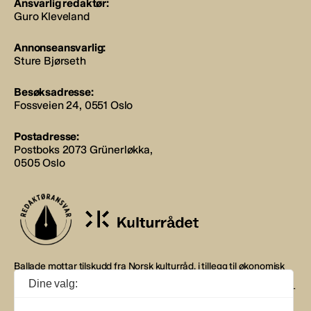
Ansvarlig redaktør:
Guro Kleveland
Annonseansvarlig:
Sture Bjørseth
Besøksadresse:
Fossveien 24, 0551 Oslo
Postadresse:
Postboks 2073 Grünerløkka,
0505 Oslo
Ballade mottar tilskudd fra Norsk kulturråd, i tillegg til økonomisk
støtte fra eierne NOPA, Norsk komponistforening og
Dine valg:
Musikkforleggerne. Ballade drives etter Redaktør- og Vær Varsom-
plakaten.