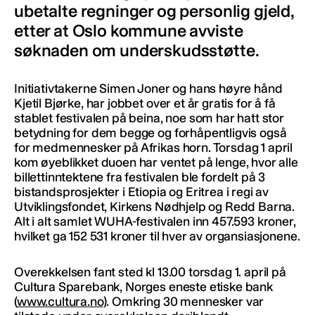
ubetalte regninger og personlig gjeld,
etter at Oslo kommune avviste
søknaden om underskudsstøtte.
Initiativtakerne Simen Joner og hans høyre hånd
Kjetil Bjørke, har jobbet over et år gratis for å få
stablet festivalen på beina, noe som har hatt stor
betydning for dem begge og forhåpentligvis også
for medmennesker på Afrikas horn. Torsdag 1 april
kom øyeblikket duoen har ventet på lenge, hvor alle
billettinntektene fra festivalen ble fordelt på 3
bistandsprosjekter i Etiopia og Eritrea i regi av
Utviklingsfondet, Kirkens Nødhjelp og Redd Barna.
Alt i alt samlet WUHA-festivalen inn 457.593 kroner,
hvilket ga 152 531 kroner til hver av organsiasjonene.
Overekkelsen fant sted kl 13.00 torsdag 1. april på
Cultura Sparebank, Norges eneste etiske bank
(
www.cultura.no
). Omkring 30 mennesker var