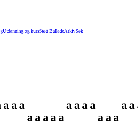
ng
Utdanning og kurs
Støtt Ballade
Arkiv
Søk
a
a
a
a
a
a
a
a
a
a
a
a
a
a
a
a
a
a