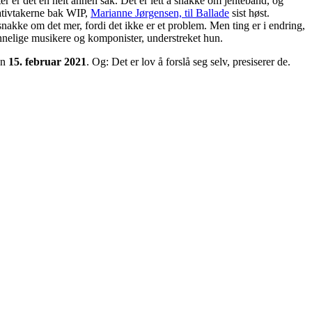
er er det en helt annen sak. Det er lett å snakke om jenteband, og
iativtakerne bak WIP,
Marianne Jørgensen, til Ballade
sist høst.
snakke om det mer, fordi det ikke er et problem. Men ting er i endring,
kvinnelige musikere og komponister, understreket hun.
en
15. februar 2021
. Og: Det er lov å forslå seg selv, presiserer de.