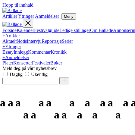
Hopp til innhald
Artikler
Ytringer
Anmeldelser
Meny
Forside
Kalender
Festivalguide
Ledige stillinger
Om Ballade
Annonseri
+
Artikler
Aktuelt
Notis
Intervju
Reportasje
Serier
+
Ytringer
Essay
Innlegg
Kommentar
Kronikk
+
Anmeldelser
Plater
Konserter
Festivaler
Bøker
Meld deg på vårt nyhetsbrev
Daglig
Ukentlig
a
a
a
a
a
a
a
a
a
a
a
a
a
a
a
a
a