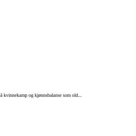
e
 på kvinnekamp og kjønnsbalanse som old...