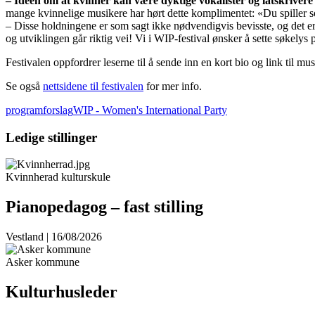
– Ideen om at kvinner kan være dyktige vokalister og låtskriver
mange kvinnelige musikere har hørt dette komplimentet: «Du spiller s
– Disse holdningene er som sagt ikke nødvendigvis bevisste, og det er 
og utviklingen går riktig vei! Vi i WIP-festival ønsker å sette søkelys
Festivalen oppfordrer leserne til å sende inn en kort bio og link til musi
Se også
nettsidene til festivalen
for mer info.
programforslag
WIP - Women's International Party
Ledige stillinger
Kvinnherad kulturskule
Pianopedagog – fast stilling
Vestland | 16/08/2026
Asker kommune
Kulturhusleder