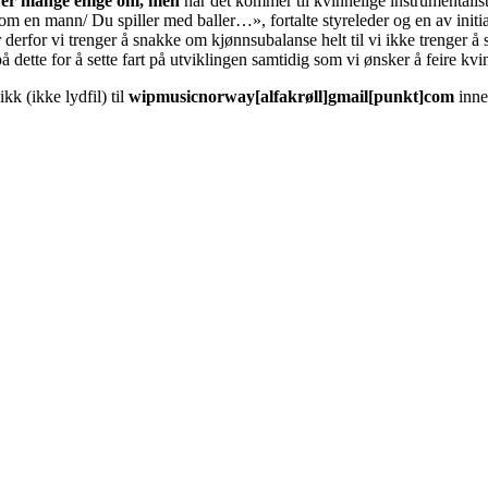
e er mange enige om, men
når det kommer til kvinnelige instrumentalist
om en mann/ Du spiller med baller…», fortalte styreleder og en av init
derfor vi trenger å snakke om kjønnsubalanse helt til vi ikke trenger å 
 på dette for å sette fart på utviklingen samtidig som vi ønsker å feire 
kk (ikke lydfil) til
wipmusicnorway[alfakrøll]gmail[punkt]com
inn