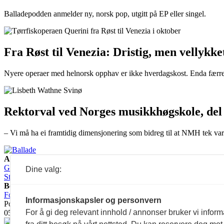
Balladepodden anmelder ny, norsk pop, utgitt på EP eller singel.
Fra Røst til Venezia: Dristig, men vellykk
Nyere operaer med helnorsk opphav er ikke hverdagskost. Enda færre er o
Rektorval ved Norges musikkhøgskole, del 
– Vi må ha ei framtidig dimensjonering som bidreg til at NMH tek var
Ansvarlig redaktør:
Guro Kleveland
Annonseansvarlig:
Dine valg:
Sture Bjørseth
Besøksadresse:
Fossveien 24, 0551 Oslo
Postadresse:
Informasjonskapsler og personvern
Postboks 2073 Grünerløkka,
For å gi deg relevant innhold / annonser bruker vi infor
0505 Oslo