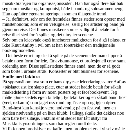
musikkbransjen fra organisasjonssiden. Han har også flere tiår bak
seg som musiker og komponist, både i band- og solosammenheng.
Han oppfatter egenarrangeringen som en tiltagende trend.
– Ja, definitivt, selv om det fremdeles finnes steder som operer med
minstehonorar, som er en velsignelse, særlig for artister og band på
gjennomreise. Det finnes musikere som er villig til å betale for å
reise til et sted for å spille, og det utnytter scenene.
Selv om en leieavtale også innebærer muligheten for å gå i pluss, er
ikke Knut Aafløy i tvil om at han foretrekker den tradisjonelle
bookingmodellen.
– Det beste er rett og slett å spille på de scenene der man slipper å
betale noen form for leie, får avisannonse, et profesjonell crew samt
ordentlig mat. Disse spillestedene finnes ennå, men de er så godt
som borte i urbane strøk. Konserter er blitt business for scenene.
Endte med faktura
På spørsmål om hva som er hans drøyeste leieerfaring svarer Aafløy
«påslaget sist jeg slapp plate, etter at stedet hadde betalt for såkalt
markedsføring i form av noen posters og et facebookevent. Jeg
måtte lønne stedets egen billettør, lydtekniker og en såkalt band-host
(vert, red.anm) som jaget oss rundt og låste opp og igjen dører.
Band-host kan kanskje være nødvendig på en festival, men en
sjelden nødvendig på en liten klubb. I tillegg skulle det dekkes noe
som bare het slitasje. Faktum er at stedet har fått utstyr fra
Musikkutstyrsordningen, som har regler rundt dette.
Vi fikk noen brødskiver og kaffe, men problemet er at vi selv måtte