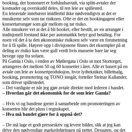
booking, der honoraret er forhåndsavtalt, via splitt-avtaler der
kostnader og overskudd deles, til ren leie av spillested.
En leieavtale innebærer imidlertid ikke nødvendigvis at det er
musikerne selv som tar risikoen. Ofte er det en bookingagent eller
konsertarrangør som går mellom og tar risiko.
Alle musikere vet at det å bli booket, eller bestilt, av en arrangør i
tradisjonell forstand ikke per automatikk betyr god betaling. For
noen vil det å ta den økonomiske risikoen selv være en forutsetning
for å få spille. Høyere opp i divisjonene finnes det eksempler på at
deling av risiko kan være gull verdt hvis massene bare lar seg
bevege opp fra sofaen.
På Gamla i Oslo, i enden av Møllergata i Oslo ut mot Stortorget,
arrangeres det mellom 50 og 60 konserter i året. Alle er basert på en
avtale om leie av konsertproduksjon, hvor lydtekniker, billettsalg,
booking, promotering og TONO inngår, forteller Steinar Kallander,
som driver spillestedet.
– Det vanligste er når jeg gjør avtale direkte med lederen i bandet.
– Hvordan går det økonomisk for de som leier Gamla?
– Hvis vi og bandene greier å samarbeide om promoteringen av
konserten blir det pluss i regnskapet.
– Hva må bandet gjøre for å oppnå det?
– De må lage et godt presseskriv og levere bilder, slik at jeg kan
drive den nødvendige markedsføringen på nettet. Dessuten, og det