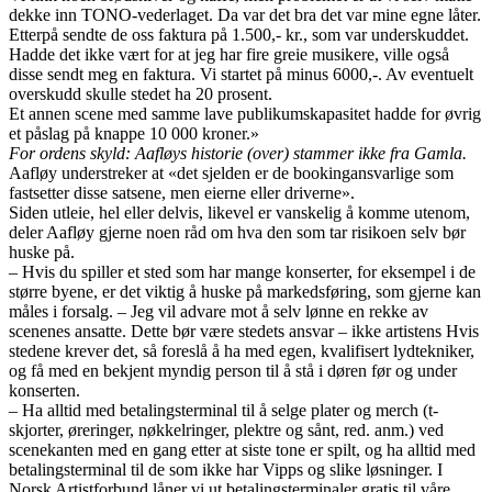
dekke inn TONO-vederlaget. Da var det bra det var mine egne låter.
Etterpå sendte de oss faktura på 1.500,- kr., som var underskuddet.
Hadde det ikke vært for at jeg har fire greie musikere, ville også
disse sendt meg en faktura. Vi startet på minus 6000,-. Av eventuelt
overskudd skulle stedet ha 20 prosent.
Et annen scene med samme lave publikumskapasitet hadde for øvrig
et påslag på knappe 10 000 kroner.»
For ordens skyld: Aafløys historie (over) stammer ikke fra Gamla.
Aafløy understreker at «det sjelden er de bookingansvarlige som
fastsetter disse satsene, men eierne eller driverne».
Siden utleie, hel eller delvis, likevel er vanskelig å komme utenom,
deler Aafløy gjerne noen råd om hva den som tar risikoen selv bør
huske på.
– Hvis du spiller et sted som har mange konserter, for eksempel i de
større byene, er det viktig å huske på markedsføring, som gjerne kan
måles i forsalg. – Jeg vil advare mot å selv lønne en rekke av
scenenes ansatte. Dette bør være stedets ansvar – ikke artistens Hvis
stedene krever det, så foreslå å ha med egen, kvalifisert lydtekniker,
og få med en bekjent myndig person til å stå i døren før og under
konserten.
– Ha alltid med betalingsterminal til å selge plater og merch (t-
skjorter, øreringer, nøkkelringer, plektre og sånt, red. anm.) ved
scenekanten med en gang etter at siste tone er spilt, og ha alltid med
betalingsterminal til de som ikke har Vipps og slike løsninger. I
Norsk Artistforbund låner vi ut betalingsterminaler gratis til våre