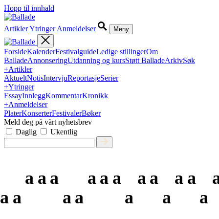
Hopp til innhald
Artikler
Ytringer
Anmeldelser
Meny
Forside
Kalender
Festivalguide
Ledige stillinger
Om
Ballade
Annonsering
Utdanning og kurs
Støtt Ballade
Arkiv
Søk
+
Artikler
Aktuelt
Notis
Intervju
Reportasje
Serier
+
Ytringer
Essay
Innlegg
Kommentar
Kronikk
+
Anmeldelser
Plater
Konserter
Festivaler
Bøker
Meld deg på vårt nyhetsbrev
Daglig
Ukentlig
a
a
a
a
a
a
a
a
a
a
a
a
a
a
a
a
a