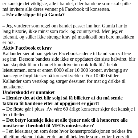
er kanskje det viktigste, alle i bandet, eller bandene som skal spille
må invitere alle deres venner på Facebook til konserten.
– Får alle slippe til på Gamla?
– Jeg vurderer som regel om bandet passer inn her. Gamla har jo
lang historie, ikke minst som rock- og countrysted. Men jeg er
tolerant, og stiller ikke strenge krav på musikkstil om bare musikken
er bra.
Aktiv Facebook et krav
Kallander sier at han sjekker Facebook-sidene til band som vil leie
seg inn. Dersom bandets side ikke er oppdatert det siste halvåret, blir
han skeptisk til om bandet kan drive inn nok folk til å betale
leiesummen, som er enten 8000 eller 10 000 kroner, avhengig av
hans egne forpliktelser på konsertkvelden. For 10 000 stiller
Kallander som vertskap og sørger dessuten for mat og drikke til
musikerne.
Underskudd er unntaket
– Hender det at det blir solgt så få billetter at du må sende
faktura til bandene etter at oppgjøret er gjort?
– De fleste går i pluss. Av våre 60 årlige konserter skjer det kanskje i
fem tilfeller.
– Det betyr kanskje ikke at alle tjener nok til å honorere alle
musikerne i henhold til MFOs minstesatser?
– I en leiesituasjon som dette hvor konsertproduksjonen trekkes fra
billettinntektene i døra er det antall betalende som avgjør hvorvidt