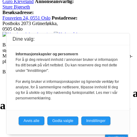
Guro Kleveland
Annonseansvarlig:
Sture Bjørseth
Besøksadresse:
Fossveien 24, 0551 Oslo
Postadresse:
Postboks 2073 Grünerløkka,
0505 Oslo
Dine valg:
Ballade mottar tilskudd fra Norsk kulturråd, i tillegg til økonomisk
støtte fra eierne NOPA, Norsk komponistforening og
Informasjonskapsler og personvern
Musikkforleggerne. Ballade drives etter Redaktør- og Vær Varsom-
For å gi deg relevant innhold / annonser bruker vi informasjon
plakaten.
fra ditt besøk på vårt nettsted. Du kan reservere deg mot dette
under "Innstillinger".
BALLADE — NORGES MUSIKKMAGASIN
For øvrig bruker vi informasjonskapsler og lignende verktøy for
analyse, for å sammenligne nettlesere, tilpasse innhold til deg
a
a
a
a
a
a
a
a
a
og for å utvikle og tilby nødvendig funksjonalitet. Les mer i vår
personvernerklæring.
a
a
a
a
a
a
a
a
Avvis alle
Godta valgte
Innstillinger