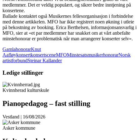
medlemmer. Det er veldig populært, og sikrer bedre inntjening på
konsertene.
Ballade kontaktet også Musikernes fellesorganisasjon i forbindelse
med denne artikkelen. MFO har ikke registrert noen økning i utleie
på bekostning av booking. Erica Berthelsen, informasjonsansvarlig i
MFO, sier at «et par medlemmer har snakket om at vårt anbefalte
minstehonorar er problematisk når man arrangerer konserter selv».
Gamla
honorar
Knut
Aafløy
konsert
konsertscene
MFO
Minstesats
musikerhonorar
Norsk
artistforbund
Steinar Kallander
Ledige stillinger
Kvinnherad kulturskule
Pianopedagog – fast stilling
Vestland | 16/08/2026
Asker kommune