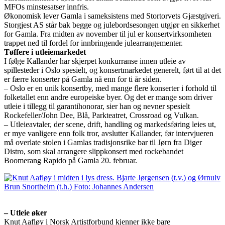
MFOs minstesatser innfris.
Økonomisk lever Gamla i sameksistens med Stortorvets Gjæstgiveri.
Storgjest AS står bak begge og julebordsesongen utgjør en sikkerhet
for Gamla. Fra midten av november til jul er konsertvirksomheten
trappet ned til fordel for innbringende julearrangementer.
Tøffere i utleiemarkedet
I følge Kallander har skjerpet konkurranse innen utleie av
spillesteder i Oslo spesielt, og konsertmarkedet generelt, ført til at det
er færre konserter på Gamla nå enn for ti år siden.
– Oslo er en unik konsertby, med mange flere konserter i forhold til
folketallet enn andre europeiske byer. Og det er mange som driver
utleie i tillegg til garantihonorar, sier han og nevner spesielt
Rockefeller/John Dee, Blå, Parkteatret, Crossroad og Vulkan.
– Utleieavtaler, der scene, drift, handling og markedsføring leies ut,
er mye vanligere enn folk tror, avslutter Kallander, før intervjueren
må overlate stolen i Gamlas tradisjonsrike bar til Jørn fra Diger
Distro, som skal arrangere slippkonsert med rockebandet
Boomerang Rapido på Gamla 20. februar.
– Utleie øker
Knut Aafløy i Norsk Artistforbund kjenner ikke bare