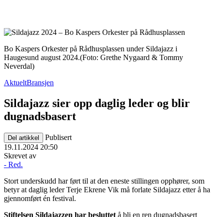
Bo Kaspers Orkester på Rådhusplassen under Sildajazz i
Haugesund august 2024.
(Foto: Grethe Nygaard & Tommy
Neverdal)
Aktuelt
Bransjen
Sildajazz sier opp daglig leder og blir
dugnadsbasert
Publisert
Del artikkel
19.11.2024 20:50
Skrevet av
- Red.
Stort underskudd har ført til at den eneste stillingen opphører, som
betyr at daglig leder Terje Ekrene Vik må forlate Sildajazz etter å ha
gjennomført én festival.
Stiftelsen Sildajazzen har besluttet
å
bli
en ren dugnadsbasert