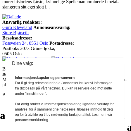
murer historiens første, kvinnelige Spellemannominerte i metal-
sjangeren sitt eget slott i...
Ansvarlig redaktør:
Guro Kleveland
Annonseansvarlig:
Sture Bjørseth
Besøksadresse:
Fossveien 24, 0551 Oslo
Postadresse:
Postboks 2073 Grünerløkka,
0505 Oslo
Dine valg:
Ballade mottar tilskudd fra Norsk kulturråd, i tillegg til økonomisk
støtte fra eierne NOPA, Norsk komponistforening og
Informasjonskapsler og personvern
Musikkforleggerne. Ballade drives etter Redaktør- og Vær Varsom-
For å gi deg relevant innhold / annonser bruker vi informasjon
plakaten.
fra ditt besøk på vårt nettsted. Du kan reservere deg mot dette
under "Innstillinger".
BALLADE — NORGES MUSIKKMAGASIN
For øvrig bruker vi informasjonskapsler og lignende verktøy for
analyse, for å sammenligne nettlesere, tilpasse innhold til deg
a
a
a
a
a
a
a
a
og for å utvikle og tilby nødvendig funksjonalitet. Les mer i vår
personvernerklæring.
a
a
a
a
a
a
a
a
a