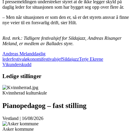
I pressemeldingen
understreker styret at
de ikke legger
skyld på
daglig leder for situasjonen som har bygget seg
opp over flere år.
– Men når situasjonen er som den er, så er det styrets
ansvar å finne
nye veier til en forsvarlig drift, sier Hilt.
Red. mrk.: Tidligere festivalsjef for Sildajazz, Andreas Risanger
Meland, er medlem av Ballades styre.
Andreas Meland
daglig
leder
festivaløkonomi
festivalsjef
Sildajazz
Terje Ekrene
Vik
underskudd
Ledige stillinger
Kvinnherad kulturskule
Pianopedagog – fast stilling
Vestland | 16/08/2026
Asker kommune