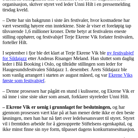
organisasjon, skriver styret ved leder Unni Hilt i en pressemelding
tirsdag kveld.
– Dette har sin bakgrunn i
siste
år
s festivaler,
hvor
kostnadene har
vær
t
vesentlig høyere enn inntektene
.
Siste år viser
et foreløpig tap
tilsvarende 1,6 millioner kroner.
Dette betyr at
festivalens eneste
stilling opphører, og festivalsjef
Terje
Ekrene Vik
forlater festivalen,
forteller Hilt
.
I september i fjor ble det klart at Terje
Ekrene Vik ble
ny festivalsjef
for Sildajazz
etter Andreas Risanger Meland. Han sluttet som daglig
leder i Blå Booking i Oslo, og
tiltrådte stillingen som leder for
Haugesundsfestivalen Sildajazz 1. desember. Årets Sildajazz ble
som vanlig arrangert i starten av august måned, og var
Ekrene Viks
første som festivalsjef
.
– Denne prosessen har pågått en stund i
kulissene, og Ekrene Vik er
nå inne i sine siste uker som ansatt, forklarer styreleder Unni Hilt.
– Ekrene Vik
er
uenig i
grunnlaget for
beslutningen
,
og har
gjennom prosessen vært klar
på at han mener dette ikke er den beste
løsningen
, men han har nå
ført
over ledelsesansvaret til styret
.
Styret
vil i fremtiden arbeide for å
gjenopprette Stiftelsens egenkapital, og
ikke minst finne sin nye form,
tilpasset dagen
s
konkurransesituasjon.