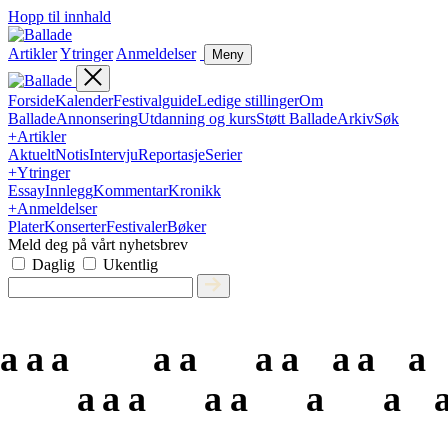
Hopp til innhald
Artikler
Ytringer
Anmeldelser
Meny
Forside
Kalender
Festivalguide
Ledige stillinger
Om
Ballade
Annonsering
Utdanning og kurs
Støtt Ballade
Arkiv
Søk
+
Artikler
Aktuelt
Notis
Intervju
Reportasje
Serier
+
Ytringer
Essay
Innlegg
Kommentar
Kronikk
+
Anmeldelser
Plater
Konserter
Festivaler
Bøker
Meld deg på vårt nyhetsbrev
Daglig
Ukentlig
a
a
a
a
a
a
a
a
a
a
a
a
a
a
a
a
a