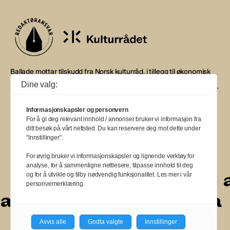
Ballade mottar tilskudd fra Norsk kulturråd, i tillegg til økonomisk
støtte fra eierne NOPA, Norsk komponistforening og
Dine valg:
Musikkforleggerne. Ballade drives etter Redaktør- og Vær Varsom-
plakaten.
Informasjonskapsler og personvern
BALLADE — NORGES MUSIKKMAGASIN
For å gi deg relevant innhold / annonser bruker vi informasjon fra
ditt besøk på vårt nettsted. Du kan reservere deg mot dette under
"Innstillinger".
For øvrig bruker vi informasjonskapsler og lignende verktøy for
analyse, for å sammenligne nettlesere, tilpasse innhold til deg
a
a
a
a
a
a
a
a
a
a
og for å utvikle og tilby nødvendig funksjonalitet. Les mer i vår
personvernerklæring.
a
a
a
a
a
a
a
Avvis alle
Godta valgte
Innstillinger