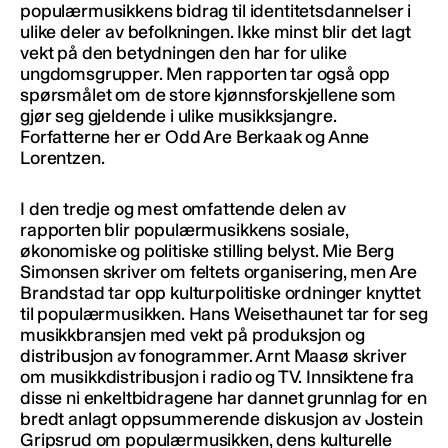
populærmusikkens bidrag til identitetsdannelser i
ulike deler av befolkningen. Ikke minst blir det lagt
vekt på den betydningen den har for ulike
ungdomsgrupper. Men rapporten tar også opp
spørsmålet om de store kjønnsforskjellene som
gjør seg gjeldende i ulike musikksjangre.
Forfatterne her er Odd Are Berkaak og Anne
Lorentzen.
I den tredje og mest omfattende delen av
rapporten blir populærmusikkens sosiale,
økonomiske og politiske stilling belyst. Mie Berg
Simonsen skriver om feltets organisering, men Are
Brandstad tar opp kulturpolitiske ordninger knyttet
til populærmusikken. Hans Weisethaunet tar for seg
musikkbransjen med vekt på produksjon og
distribusjon av fonogrammer. Arnt Maasø skriver
om musikkdistribusjon i radio og TV. Innsiktene fra
disse ni enkeltbidragene har dannet grunnlag for en
bredt anlagt oppsummerende diskusjon av Jostein
Gripsrud om populærmusikken, dens kulturelle