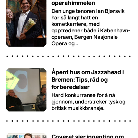
operahimmelen
Den unge tenoren Ian Bjørsvik
har så langt hatt en
kometkarriere, med
opptredener både i København-
operaen, Bergen Nasjonale
Opera og...
Åpent hus om Jazzahead i
Bremen: Tips, råd og
forberedelser
Hard konkurranse for å nå
gjennom, understreker tysk og
britisk musikkbransje.
Coveret sier ingenting om