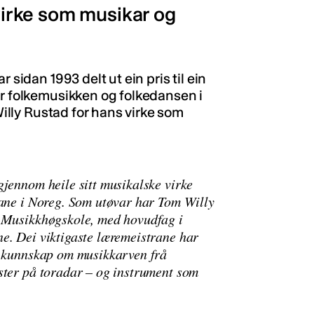
 virke som musikar og
 sidan 1993 delt ut ein pris til ein
or folkemusikken og folkedansen i
 Willy Rustad for hans virke som
gjennom heile sitt musikalske virke
rane i Noreg. Som utøvar har Tom Willy
s Musikkhøgskole, med hovudfag i
e. Dei viktigaste læremeistrane har
y kunnskap om musikkarven frå
ster på toradar – og instrument som