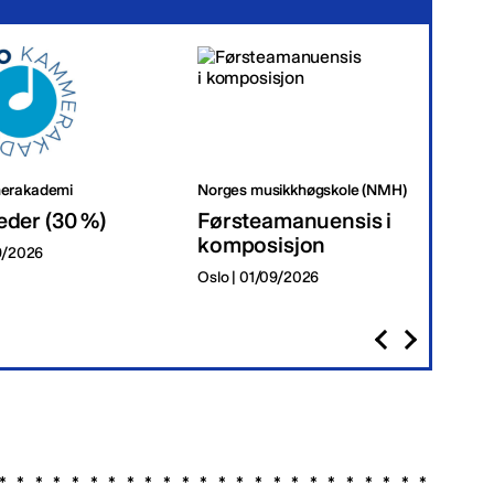
erakademi
Norges musikkhøgskole (NMH)
Tr
eder (30 %)
Førsteamanuensis i
Da
komposisjon
09/2026
Tr
Oslo | 01/09/2026