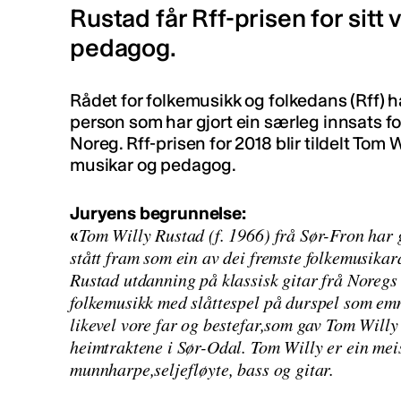
Rustad får Rff-prisen for sitt
pedagog.
Rådet for folkemusikk og folkedans (Rff) har
person som har gjort ein særleg innsats f
Noreg. Rff-prisen for 2018 blir tildelt Tom
musikar og pedagog.
Juryens begrunnelse:
Tom Willy Rustad (f. 1966) frå Sør-Fron har 
«
stått fram som ein av dei fremste folkemusika
Rustad utdanning på klassisk gitar frå Noreg
folkemusikk med slåttespel på durspel som emn
likevel vore far og bestefar,som gav Tom Will
heimtraktene i Sør-Odal. Tom Willy er ein mei
munnharpe,seljefløyte, bass og gitar.