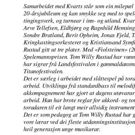
Samarbeidet med Kvarts står som ein milepæl i 
20-årsjubileum og kan smykke seg med to spele
tingingsverk, og turnear i inn- og utland. Kv
Arve Tellefsen, Eldbjørg og Ragnhild Hemsing
Sondre Bratland, Berit Opheim, Jonas Fjeld, 
Kringkastingsorkesteret og Kristiansand Symf
Rustad gitt ut tre plater. Med «Fiolsteinen» (2
Spelemannsprisen. Tom Willy Rustad har vunn
har sigrar frå Landsfestivalen i gammaldansm
Titanofestivalen.
Det er særleg i arbeidet med slåttespel på to
arbeid. Utviklinga frå standardbass til melod
akkompagnement har gjort at dagens utøvarar h
arbeid. Han har brote reglar for akkord- og to
toradaren til eit langt meir allsidig instrument
Det er som pedagog at Tom Willy Rustad har gjo
vore lærar ved dei fleste utdanningsinstitusjo
heil generasjon unge musikarar.