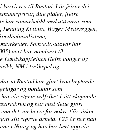
karrieren til Rustad. I år feirar dei
mannsprisar, åtte plater, fleire
arts har samarbeidd med utøvarar som
, Henning Kvitnes, Birger Mistereggen,
Trondheimsolistene,
oniorkester. Som solo-utøvar har
005) vart han nominert til
e Landskappleiken fleire gongar og
usikk, NM i trekkspel og
radar at Rustad har gjort banebrytande
iføringar og bordunar som
ar ein større valfrihet i sitt skapande
neartsbruk og har med dette gjort
 enn det var berre for nokre tiår sidan.
rt sitt største arbeid. I 25 år har han
nane i Noreg og han har lært opp ein