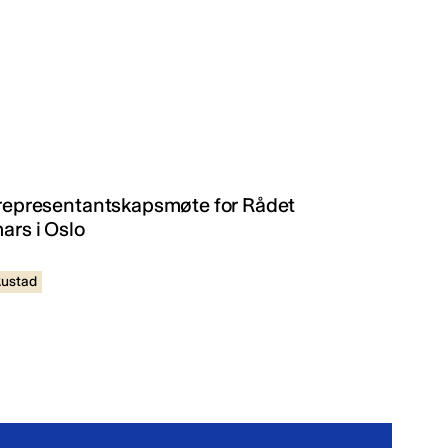
å representantskapsmøte for Rådet
ars i Oslo
Rustad