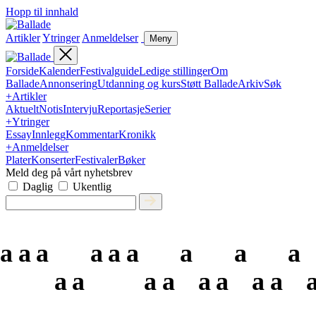
Hopp til innhald
Artikler
Ytringer
Anmeldelser
Meny
Forside
Kalender
Festivalguide
Ledige stillinger
Om
Ballade
Annonsering
Utdanning og kurs
Støtt Ballade
Arkiv
Søk
+
Artikler
Aktuelt
Notis
Intervju
Reportasje
Serier
+
Ytringer
Essay
Innlegg
Kommentar
Kronikk
+
Anmeldelser
Plater
Konserter
Festivaler
Bøker
Meld deg på vårt nyhetsbrev
Daglig
Ukentlig
a
a
a
a
a
a
a
a
a
a
a
a
a
a
a
a
a