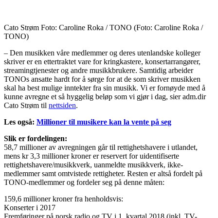
Cato Strøm Foto: Caroline Roka / TONO
(Foto: Caroline Roka /
TONO)
– Den musikken våre medlemmer og deres utenlandske kolleger
skriver er en ettertraktet vare for kringkastere, konsertarrangører,
streamingtjenester og andre musikkbrukere. Samtidig arbeider
TONOs ansatte hardt for å sørge for at de som skriver musikken
skal ha best mulige inntekter fra sin musikk. Vi er fornøyde med å
kunne avregne et så hyggelig beløp som vi gjør i dag, sier adm.dir
Cato Strøm til
nettsiden
.
Les også:
Millioner til musikere kan la vente på seg
Slik er fordelingen:
58,7 millioner av avregningen går til rettighetshavere i utlandet,
mens kr 3,3 millioner kroner er reservert for uidentifiserte
rettighetshavere/musikkverk, uanmeldte musikkverk, ikke-
medlemmer samt omtvistede rettigheter. Resten er altså fordelt på
TONO-medlemmer og fordeler seg på denne måten:
159,6 millioner kroner fra henholdsvis:
Konserter i 2017
Fremføringer på norsk radio og TV i 1. kvartal 2018 (inkl. TV-