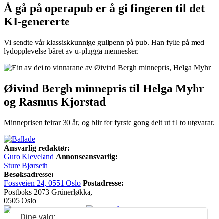
Å gå på operapub er å gi fingeren til det
KI-genererte
Vi sendte vår klassiskkunnige gullpenn på pub. Han fylte på med
lydopplevelse båret av u-plugga mennesker.
Øivind Bergh minnepris til Helga Myhr
og Rasmus Kjorstad
Minneprisen feirar 30 år, og blir for fyrste gong delt ut til to utøvarar.
Ansvarlig redaktør:
Guro Kleveland
Annonseansvarlig:
Sture Bjørseth
Besøksadresse:
Fossveien 24, 0551 Oslo
Postadresse:
Postboks 2073 Grünerløkka,
0505 Oslo
Dine valg: