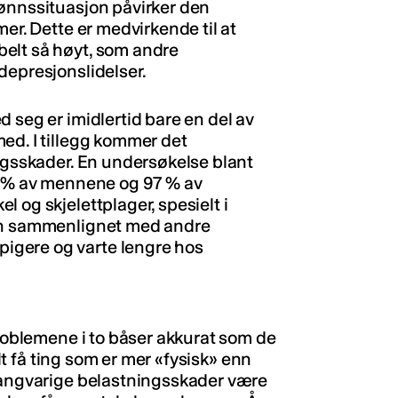
lønnssituasjon påvirker den
er. Dette er medvirkende til at
elt så høyt, som andre
depresjonslidelser.
 seg er imidlertid bare en del av
ed. I tillegg kommer det
ingsskader. En undersøkelse blant
83 % av mennene og 97 % av
 og skjelettplager, spesielt i
man sammenlignet med andre
igere og varte lengre hos
problemene i to båser akkurat som de
alt få ting som er mer «fysisk» enn
 langvarige belastningsskader være