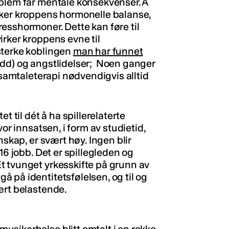
oblem får mentale konsekvenser. Å
rker kroppens hormonelle balanse,
esshormoner. Dette kan føre til
irker kroppens evne til
sterke koblingen
man har funnet
edd) og angstlidelser; Noen ganger
 samtaleterapi nødvendigvis alltid
t til dét å ha spillerelaterte
or innsatsen, i form av studietid,
nskap, er svært høy. Ingen blir
16 jobb. Det er spillegleden og
t tvunget yrkesskifte på grunn av
 på identitetsfølelsen, og til og
ært belastende.