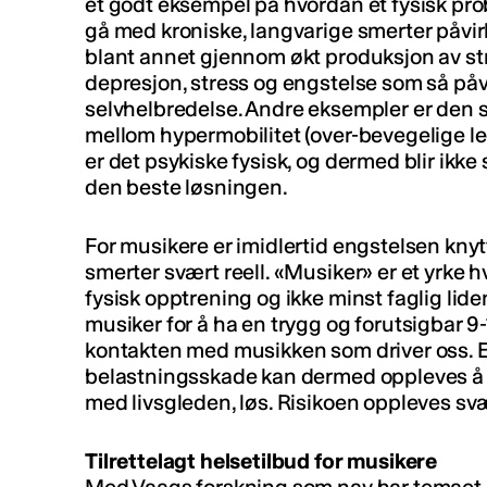
et godt eksempel på hvordan et fysisk pr
gå med kroniske, langvarige smerter påvi
blant annet gjennom økt produksjon av str
depresjon, stress og engstelse som så påv
selvhelbredelse. Andre eksempler er den 
mellom hypermobilitet (over-bevegelige l
er det psykiske fysisk, og dermed blir ikke
den beste løsningen.
For musikere er imidlertid engstelsen knytte
smerter svært reell. «Musiker» er et yrke hv
fysisk opptrening og ikke minst faglig lide
musiker for å ha en trygg og forutsigbar 9-
kontakten med musikken som driver oss. E
belastningsskade kan dermed oppleves å gå
med livsgleden, løs. Risikoen oppleves sv
Tilrettelagt helsetilbud for musikere