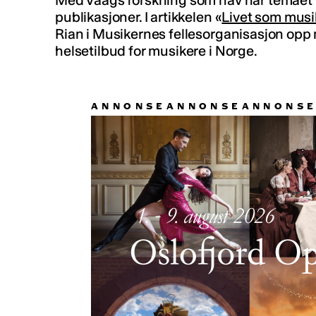
Med Vaags forskning som nav har temaet mu
publikasjoner. I artikkelen «
Livet som musik
Rian i Musikernes fellesorganisasjon opp m
helsetilbud for musikere i Norge.