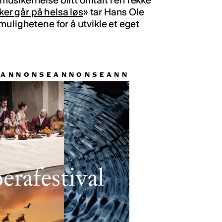
sikerhelse blitt omtalt i en rekke
er går på helsa løs
» tar Hans Ole
ulighetene for å utvikle et eget