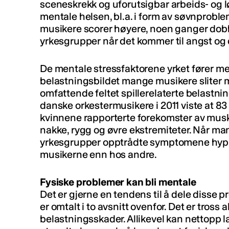
sceneskrekk og uforutsigbar arbeids- og 
mentale helsen, bl.a. i form av søvnproblem
musikere scorer høyere, noen ganger dobb
yrkesgrupper når det kommer til angst og 
De mentale stressfaktorene yrket fører med
belastningsbildet mange musikere sliter m
omfattende feltet spillerelaterte belastn
danske orkestermusikere i 2011 viste at 
kvinnene rapporterte forekomster av muskel
nakke, rygg og øvre ekstremiteter. Når 
yrkesgrupper opptrådte symptomene hypp
musikerne enn hos andre.
Fysiske problemer kan bli mentale
Det er gjerne en tendens til å dele disse 
er omtalt i to avsnitt ovenfor. Det er tross 
belastningsskader. Allikevel kan nettopp