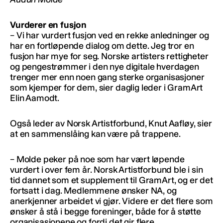
Vurderer en fusjon
– Vi har vurdert fusjon ved en rekke anledninger og
har en fortløpende dialog om dette. Jeg tror en
fusjon har mye for seg. Norske artisters rettigheter
og pengestrømmer i den nye digitale hverdagen
trenger mer enn noen gang sterke organisasjoner
som kjemper for dem, sier daglig leder i GramArt
Elin Aamodt.
Også leder av Norsk Artistforbund, Knut Aafløy, sier
at en sammenslåing kan være på trappene.
– Molde peker på noe som har vært løpende
vurdert i over fem år. Norsk Artistforbund ble i sin
tid dannet som et supplement til GramArt, og er det
fortsatt i dag. Medlemmene ønsker NA, og
anerkjenner arbeidet vi gjør. Videre er det flere som
ønsker å stå i begge foreninger, både for å støtte
organisasjonene og fordi det gir flere