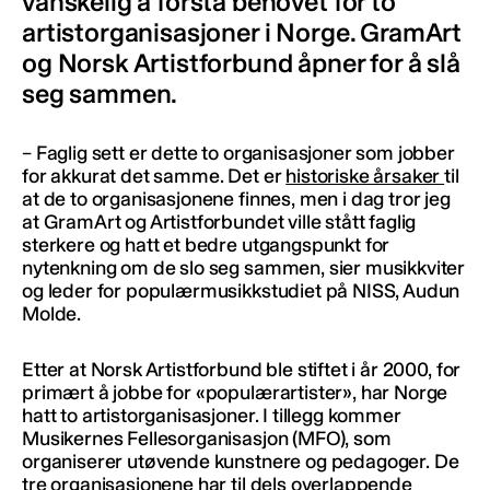
vanskelig å forstå behovet for to
artistorganisasjoner i Norge. GramArt
og Norsk Artistforbund åpner for å slå
seg sammen.
– Faglig sett er dette to organisasjoner som jobber
for akkurat det samme. Det er
historiske årsaker
til
at de to organisasjonene finnes, men i dag tror jeg
at GramArt og Artistforbundet ville stått faglig
sterkere og hatt et bedre utgangspunkt for
nytenkning om de slo seg sammen, sier musikkviter
og leder for populærmusikkstudiet på NISS, Audun
Molde.
Etter at Norsk Artistforbund ble stiftet i år 2000, for
primært å jobbe for «populærartister», har Norge
hatt to artistorganisasjoner. I tillegg kommer
Musikernes Fellesorganisasjon (MFO), som
organiserer utøvende kunstnere og pedagoger. De
tre organisasjonene har til dels overlappende