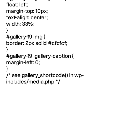
float: left;
margin-top: 10px;
text-align: center;
width: 33%;
}
#gallery-19 img {
border: 2px solid #cfcfcf;
}
#gallery-19 .gallery-caption {
margin-left: 0;
}
/* see gallery_shortcode() in wp-
includes/media.php */