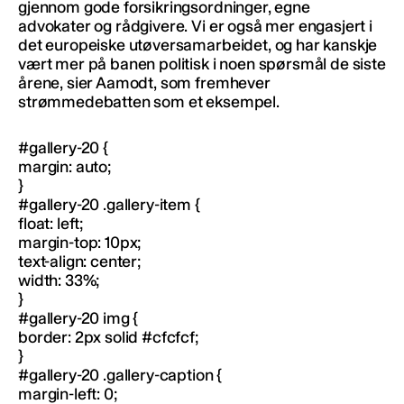
gjennom gode forsikringsordninger, egne
advokater og rådgivere. Vi er også mer engasjert i
det europeiske utøversamarbeidet, og har kanskje
vært mer på banen politisk i noen spørsmål de siste
årene, sier Aamodt, som fremhever
strømmedebatten som et eksempel.
#gallery-20 {
margin: auto;
}
#gallery-20 .gallery-item {
float: left;
margin-top: 10px;
text-align: center;
width: 33%;
}
#gallery-20 img {
border: 2px solid #cfcfcf;
}
#gallery-20 .gallery-caption {
margin-left: 0;