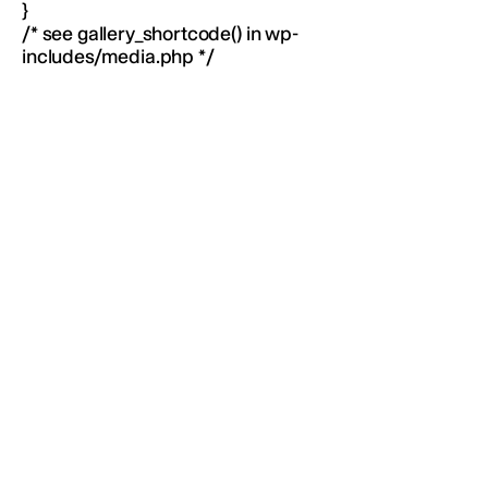
}
/* see gallery_shortcode() in wp-
includes/media.php */