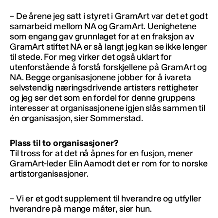
– De årene jeg satt i styret i GramArt var det et godt
samarbeid mellom NA og GramArt. Uenighetene
som engang gav grunnlaget for at en fraksjon av
GramArt stiftet NA er så langt jeg kan se ikke lenger
til stede. For meg virker det også uklart for
utenforstående å forstå forskjellene på GramArt og
NA. Begge organisasjonene jobber for å ivareta
selvstendig næringsdrivende artisters rettigheter
og jeg ser det som en fordel for denne gruppens
interesser at organisasjonene igjen slås sammen til
én organisasjon, sier Sommerstad.
Plass til to organisasjoner?
Til tross for at det nå åpnes for en fusjon, mener
GramArt-leder Elin Aamodt det er rom for to norske
artistorganisasjoner.
– Vi er et godt supplement til hverandre og utfyller
hverandre på mange måter, sier hun.