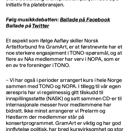
initiativ fra platebransjen.
Følg musikkdebatten:
Ballade på Facebook
Ballade på
Twitter
Et aspekt som ifølge Aafløy skiller Norsk
Artistforbund fra GramArt, er at førstnevnte har et
noe sterkere engasjement i TONO-spørsmål, og at
flere av NAs medlemmer har verv i NOPA, som er
en av tre foreninger i TONO.
– Vi har også i perioder arrangert kurs i hele Norge
sammen med TONO og NOPA. I tillegg til vår egen
ærespris har vi regelmessig gitt tilskudd til
innspillingsstøtte (NASK) og satt sammen CD-er til
internasjonale messer hvor medlemmene har
bidratt. Ikke minst arrangerer vi Prelarm og
Høstlarm der medlemmer står på
konsertprogrammet. GramArt er viktig og har god
innflytelse politisk, har bred kursvirksomhet og stor