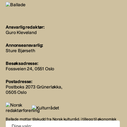
Ansvarlig redaktør:
Guro Kleveland
Annonseansvarlig:
Sture Bjørseth
Besøksadresse:
Fossveien 24, 0551 Oslo
Postadresse:
Postboks 2073 Grünerløkka,
0505 Oslo
Ballade mottar tilskudd fra Norsk kulturråd, i tillegg til økonomisk
støtte fra eierne NOPA, Norsk komponistforening og
Dine valg: