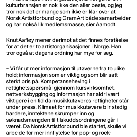
kulturbransjen er nok ikke den aller beste, og jeg
tror nok det er mange som ikke er klar over at
Norsk Artistforbund og GramArt både samarbeider
og har nokså lik medlemsmasse, sier Aamodt.
Knut Aafløy mener derimot at det finnes forståelse
for at det er to artistorganisasjoner i Norge. Han
tror også at dagens ordning har mye for seg.
– Vi får ut mer informasjon til utøverne fra to ulike
hold; informasjon som er viktig og som blir satt
sterkt pris på. Kompetanseheving i
rettighetsspørsmål gjennom kursvirksomhet,
nettverksbygging og informasjon har aldri vært
viktigere i en tid da musikkutøveres rettigheter står
under press. Klimaet for musikkutøvere blir stadig
hardere, inntektene skrumper inn og
søknadsmengden til tilskuddsordningene går i
været. Da Norsk Artistforbund ble startet, skulle vi
arbeide for mer innflytelse for pop- og rock-