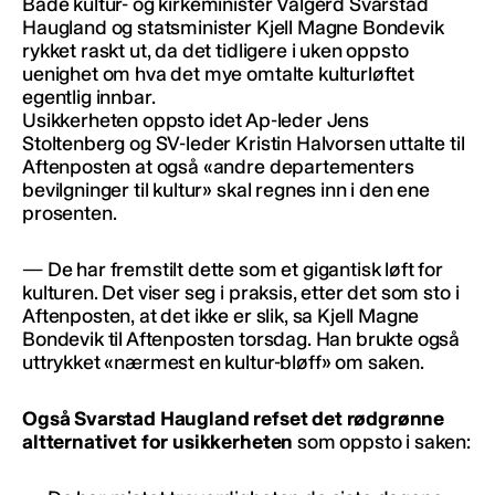
Både kultur- og kirkeminister Valgerd Svarstad
Haugland og statsminister Kjell Magne Bondevik
rykket raskt ut, da det tidligere i uken oppsto
uenighet om hva det mye omtalte kulturløftet
egentlig innbar.
Usikkerheten oppsto idet Ap-leder Jens
Stoltenberg og SV-leder Kristin Halvorsen uttalte til
Aftenposten at også «andre departementers
bevilgninger til kultur» skal regnes inn i den ene
prosenten.
— De har fremstilt dette som et gigantisk løft for
kulturen. Det viser seg i praksis, etter det som sto i
Aftenposten, at det ikke er slik, sa Kjell Magne
Bondevik til Aftenposten torsdag. Han brukte også
uttrykket «nærmest en kultur-bløff» om saken.
Også Svarstad Haugland refset det rødgrønne
altternativet for usikkerheten
som oppsto i saken: