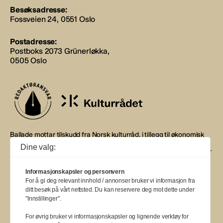
Besøksadresse:
Fossveien 24, 0551 Oslo
Postadresse:
Postboks 2073 Grünerløkka,
0505 Oslo
Ballade mottar tilskudd fra Norsk kulturråd, i tillegg til økonomisk
støtte fra eierne NOPA, Norsk komponistforening og
Dine valg:
Musikkforleggerne. Ballade drives etter Redaktør- og Vær Varsom-
plakaten.
Informasjonskapsler og personvern
BALLADE — NORGES MUSIKKMAGASIN
For å gi deg relevant innhold / annonser bruker vi informasjon fra
ditt besøk på vårt nettsted. Du kan reservere deg mot dette under
"Innstillinger".
For øvrig bruker vi informasjonskapsler og lignende verktøy for