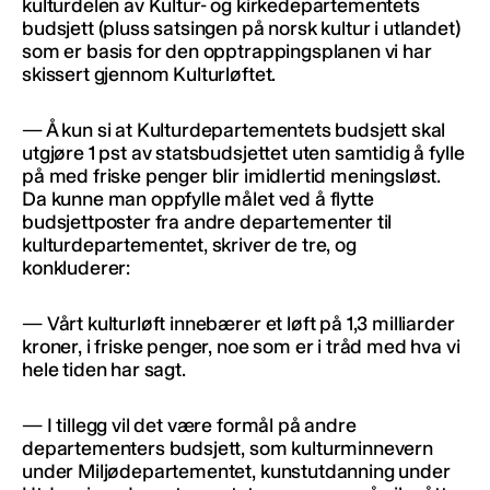
kulturdelen av Kultur- og kirkedepartementets
budsjett (pluss satsingen på norsk kultur i utlandet)
som er basis for den opptrappingsplanen vi har
skissert gjennom Kulturløftet.
— Å kun si at Kulturdepartementets budsjett skal
utgjøre 1 pst av statsbudsjettet uten samtidig å fylle
på med friske penger blir imidlertid meningsløst.
Da kunne man oppfylle målet ved å flytte
budsjettposter fra andre departementer til
kulturdepartementet, skriver de tre, og
konkluderer:
— Vårt kulturløft innebærer et løft på 1,3 milliarder
kroner, i friske penger, noe som er i tråd med hva vi
hele tiden har sagt.
— I tillegg vil det være formål på andre
departementers budsjett, som kulturminnevern
under Miljødepartementet, kunstutdanning under