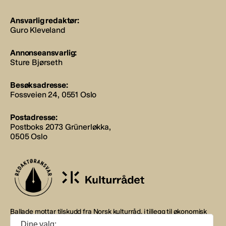
Ansvarlig redaktør:
Guro Kleveland
Annonseansvarlig:
Sture Bjørseth
Besøksadresse:
Fossveien 24, 0551 Oslo
Postadresse:
Postboks 2073 Grünerløkka,
0505 Oslo
Ballade mottar tilskudd fra Norsk kulturråd, i tillegg til økonomisk
støtte fra eierne NOPA, Norsk komponistforening og
Dine valg: