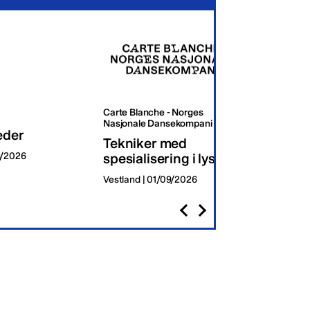
Carte Blanche - Norges
Oslo K
Nasjonale Dansekompani
eder
Dagli
Tekniker med
8/2026
spesialisering i lys
Oslo | 
Vestland | 01/09/2026