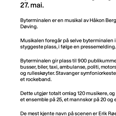
27. mai.
Byterminalen er en musikal av Håkon Ber
Døving.
Musikalen foregår på selve byterminalen 
styggeste plass, i følge en pressemelding
Byterminalen gir plass til 900 publikummer
busser, biler, taxi, ambulanse, politi, moto
og rulleskøyter. Stavanger symfoniorkes
et rockeband.
Dette utgjør totalt omlag 120 musikere, og b
et ensemble på 25, et mannskor på 20 og et 
De mest kjente navn på scenen er Erik Rø