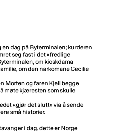
g en dag på Byterminalen; kurderen
ret seg fast i det «fredlige
 i Byterminalen, om kioskdama
milie, om den narkomane Cecilie
en Morten og faren Kjell begge
 å møte kjæresten som skulle
et «gjør det slutt» via å sende
ere små historier.
avanger i dag, dette er Norge