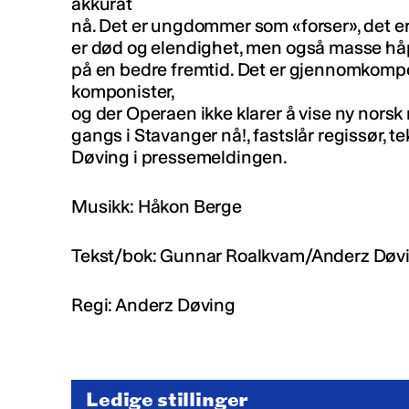
akkurat
nå. Det er ungdommer som «forser», det er
er død og elendighet, men også masse håp
på en bedre fremtid. Det er gjennomkomp
komponister,
og der Operaen ikke klarer å vise ny norsk
gangs i Stavanger nå!, fastslår regissør, 
Døving i pressemeldingen.
Musikk: Håkon Berge
Tekst/bok: Gunnar Roalkvam/Anderz Døv
Regi: Anderz Døving
Ledige stillinger