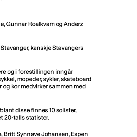
ge, Gunnar Roalkvam og Anderz
i Stavanger, kanskje Stavangers
.
e og i forestillingen inngår
rsykkel, mopeder, sykler, skateboard
ter og kor medvirker sammen med
lant disse finnes 10 solister,
20-talls statister.
e, Britt Synnøve Johansen, Espen