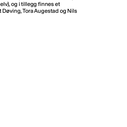
v), og i tillegg finnes et
 Døving, Tora Augestad og Nils