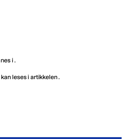
es i .
n leses i artikkelen .