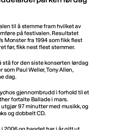
alen til å stemme fram hvilket av
føre på festivalen. Resultatet
s Monster fra 1994 som fikk flest
før, fikk nest flest stemmer.
 stå for den siste konserten lørdag
er som Paul Weller, Tony Allen,
me dag.
chos gjennombrudd i forhold til et
er fortalte Ballade i mars.
 utgjør 97 minutter med musikk, og
oks og dobbelt CD.
 2006 og bandet har i år gitt ut