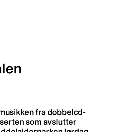
alen
musikken fra dobbelcd-
nserten som avslutter
Middelalderparken lørdag