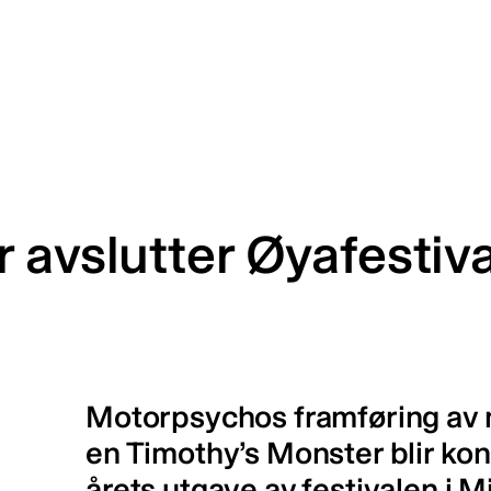
 avslutter Øyafestiv
Motorpsychos framføring av 
en Timothy’s Monster blir ko
årets utgave av festivalen i 