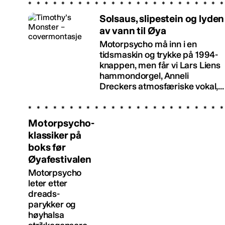
Solsaus, slipestein og lyden
av vann til Øya
Motorpsycho må inn i en
tidsmaskin og trykke på 1994-
knappen, men får vi Lars Liens
hammondorgel, Anneli
Dreckers atmosfæriske vokal,...
Motorpsycho-
klassiker på
boks før
Øyafestivalen
Motorpsycho
leter etter
dreads-
parykker og
høyhalsa