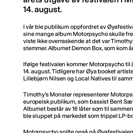
14. august.
I vår ble publikum oppfordret av Øyafestiv
sine mange album Motorpsycho skulle frem
viste ikke overraskende at det var Timothy’
stemmer. Albumet Demon Box, som kom året 
Ifølge festivalen kommer Motorpsycho til å
14. august. Tidligere har Øya booket artist
Lillebjørn Nilsen og Local Natives til sam
Timothy’s Monster representerer Motorpsy
europeisk publikum, som bassist Bent Sæth
Albumet består av 16 låter som til sammen
ble sluppet på markedet som trippel LP-b
Motorpsycho spilte også på Øyafestivalen i