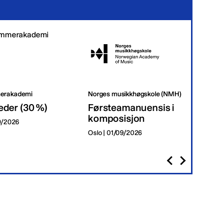
erakademi
Norges musikkhøgskole (NMH)
Tr
eder (30 %)
Førsteamanuensis i
Da
komposisjon
09/2026
Tr
Oslo | 01/09/2026