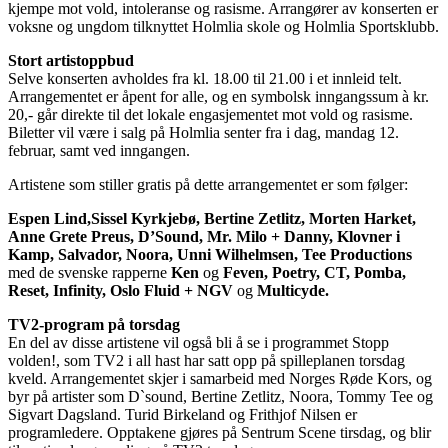
kjempe mot vold, intoleranse og rasisme. Arrangører av konserten er
voksne og ungdom tilknyttet Holmlia skole og Holmlia Sportsklubb.
Stort artistoppbud
Selve konserten avholdes fra kl. 18.00 til 21.00 i et innleid telt.
Arrangementet er åpent for alle, og en symbolsk inngangssum à kr.
20,- går direkte til det lokale engasjementet mot vold og rasisme.
Biletter vil være i salg på Holmlia senter fra i dag, mandag 12.
februar, samt ved inngangen.
Artistene som stiller gratis på dette arrangementet er som følger:
Espen Lind,Sissel Kyrkjebø, Bertine Zetlitz, Morten Harket,
Anne Grete Preus, D’Sound, Mr. Milo + Danny, Klovner i
Kamp, Salvador, Noora, Unni Wilhelmsen, Tee Productions
med de svenske rapperne
Ken
og
Feven, Poetry, CT, Pomba,
Reset, Infinity, Oslo Fluid + NGV
og
Multicyde.
TV2-program på torsdag
En del av disse artistene vil også bli å se i programmet Stopp
volden!, som TV2 i all hast har satt opp på spilleplanen torsdag
kveld. Arrangementet skjer i samarbeid med Norges Røde Kors, og
byr på artister som D`sound, Bertine Zetlitz, Noora, Tommy Tee og
Sigvart Dagsland. Turid Birkeland og Frithjof Nilsen er
programledere. Opptakene gjøres på Sentrum Scene tirsdag, og blir