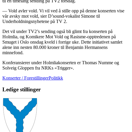
til en timelang sending på TV2 torsdag.
— Vold avler vold. Vi vil ved å stille opp på denne konserten vise
vår avsky mot vold, sier D’sound-vokalist Simone til
Underholdningsnyhetene på TV 2.
Det vil under TV2’s sending også bli glimt fra konserten på
Holmlia, og Komikere Mot Vold og Rasisme-opptredenen på
Smuget i Oslo onsdag kveld i forrige uke. Dette initiativet samlet
alene inn nesten 80.000 kroner til Benjamin Hermansens
minnefond.
Konferansierer under Holmliakonserten er Thomas Numme og
Solveig Gloppen fra NRKs «Trigger».
Konserter / Forestillinger
Politikk
Ledige stillinger