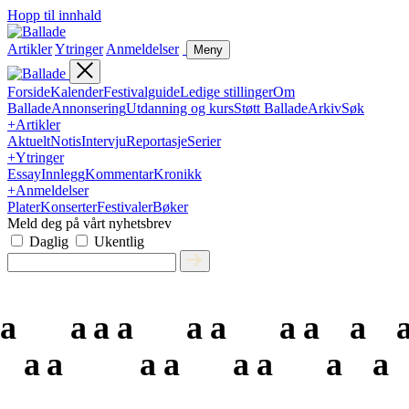
Hopp til innhald
Artikler
Ytringer
Anmeldelser
Meny
Forside
Kalender
Festivalguide
Ledige stillinger
Om
Ballade
Annonsering
Utdanning og kurs
Støtt Ballade
Arkiv
Søk
+
Artikler
Aktuelt
Notis
Intervju
Reportasje
Serier
+
Ytringer
Essay
Innlegg
Kommentar
Kronikk
+
Anmeldelser
Plater
Konserter
Festivaler
Bøker
Meld deg på vårt nyhetsbrev
Daglig
Ukentlig
a
a
a
a
a
a
a
a
a
a
a
a
a
a
a
a
a