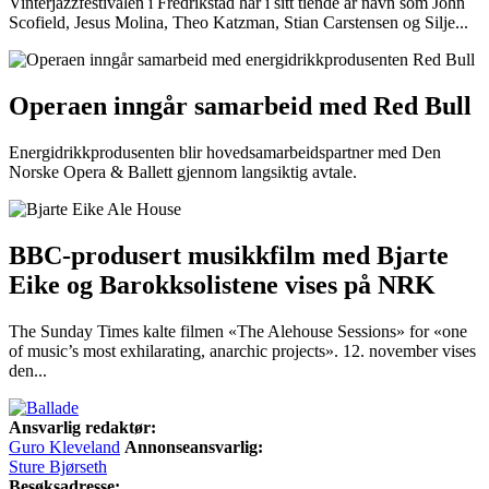
Vinterjazzfestivalen i Fredrikstad har i sitt tiende år navn som John
Scofield, Jesus Molina, Theo Katzman, Stian Carstensen og Silje...
Operaen inngår samarbeid med Red Bull
Energidrikkprodusenten blir hovedsamarbeidspartner med Den
Norske Opera & Ballett gjennom langsiktig avtale.
BBC-produsert musikkfilm med Bjarte
Eike og Barokksolistene vises på NRK
The Sunday Times kalte filmen «The Alehouse Sessions» for «one
of music’s most exhilarating, anarchic projects». 12. november vises
den...
Ansvarlig redaktør:
Guro Kleveland
Annonseansvarlig:
Sture Bjørseth
Besøksadresse: