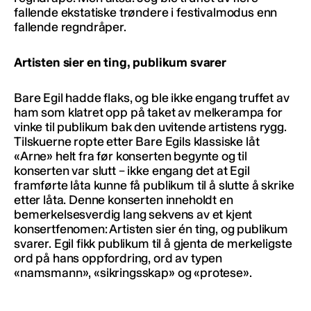
fallende ekstatiske trøndere i festivalmodus enn
fallende regndråper.
Artisten sier en ting, publikum svarer
Bare Egil hadde flaks, og ble ikke engang truffet av
ham som klatret opp på taket av melkerampa for
vinke til publikum bak den uvitende artistens rygg.
Tilskuerne ropte etter Bare Egils klassiske låt
«Arne» helt fra før konserten begynte og til
konserten var slutt – ikke engang det at Egil
framførte låta kunne få publikum til å slutte å skrike
etter låta. Denne konserten inneholdt en
bemerkelsesverdig lang sekvens av et kjent
konsertfenomen: Artisten sier én ting, og publikum
svarer. Egil fikk publikum til å gjenta de merkeligste
ord på hans oppfordring, ord av typen
«namsmann», «sikringsskap» og «protese».