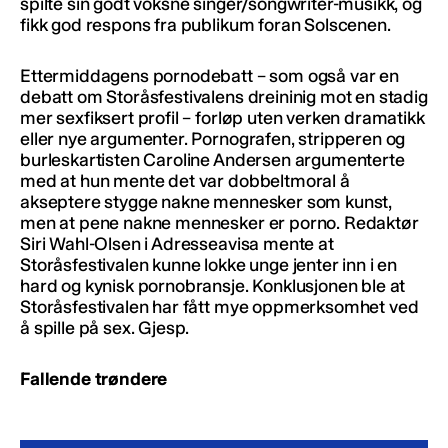
spilte sin godt voksne singer/songwriter-musikk, og
fikk god respons fra publikum foran Solscenen.
Ettermiddagens pornodebatt – som også var en
debatt om Storåsfestivalens dreininig mot en stadig
mer sexfiksert profil – forløp uten verken dramatikk
eller nye argumenter. Pornografen, stripperen og
burleskartisten Caroline Andersen argumenterte
med at hun mente det var dobbeltmoral å
akseptere stygge nakne mennesker som kunst,
men at pene nakne mennesker er porno. Redaktør
Siri Wahl-Olsen i Adresseavisa mente at
Storåsfestivalen kunne lokke unge jenter inn i en
hard og kynisk pornobransje. Konklusjonen ble at
Storåsfestivalen har fått mye oppmerksomhet ved
å spille på sex. Gjesp.
Fallende trøndere