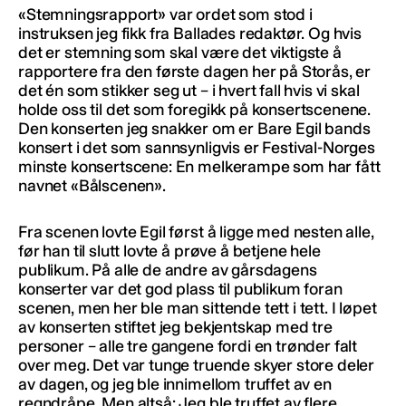
«Stemningsrapport» var ordet som stod i
instruksen jeg fikk fra Ballades redaktør. Og hvis
det er stemning som skal være det viktigste å
rapportere fra den første dagen her på Storås, er
det én som stikker seg ut – i hvert fall hvis vi skal
holde oss til det som foregikk på konsertscenene.
Den konserten jeg snakker om er Bare Egil bands
konsert i det som sannsynligvis er Festival-Norges
minste konsertscene: En melkerampe som har fått
navnet «Bålscenen».
Fra scenen lovte Egil først å ligge med nesten alle,
før han til slutt lovte å prøve å betjene hele
publikum. På alle de andre av gårsdagens
konserter var det god plass til publikum foran
scenen, men her ble man sittende tett i tett. I løpet
av konserten stiftet jeg bekjentskap med tre
personer – alle tre gangene fordi en trønder falt
over meg. Det var tunge truende skyer store deler
av dagen, og jeg ble innimellom truffet av en
regndråpe. Men altså: Jeg ble truffet av flere