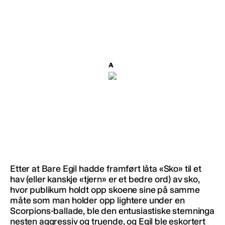
Etter at Bare Egil hadde framført låta «Sko» til et
hav (eller kanskje «tjern» er et bedre ord) av sko,
hvor publikum holdt opp skoene sine på samme
måte som man holder opp lightere under en
Scorpions-ballade, ble den entusiastiske stemninga
nesten aggressiv og truende, og Egil ble eskortert