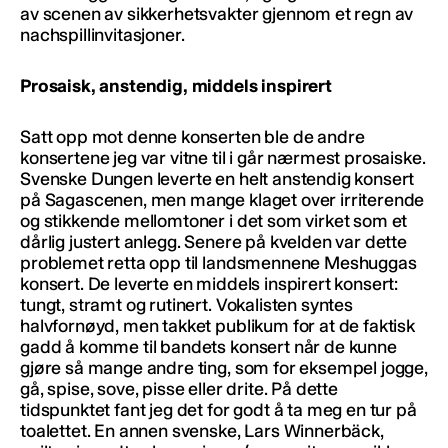
av scenen av sikkerhetsvakter gjennom et regn av
nachspillinvitasjoner.
Prosaisk, anstendig, middels inspirert
Satt opp mot denne konserten ble de andre
konsertene jeg var vitne til i går nærmest prosaiske.
Svenske Dungen leverte en helt anstendig konsert
på Sagascenen, men mange klaget over irriterende
og stikkende mellomtoner i det som virket som et
dårlig justert anlegg. Senere på kvelden var dette
problemet retta opp til landsmennene Meshuggas
konsert. De leverte en middels inspirert konsert:
tungt, stramt og rutinert. Vokalisten syntes
halvfornøyd, men takket publikum for at de faktisk
gadd å komme til bandets konsert når de kunne
gjøre så mange andre ting, som for eksempel jogge,
gå, spise, sove, pisse eller drite. På dette
tidspunktet fant jeg det for godt å ta meg en tur på
toalettet. En annen svenske, Lars Winnerbäck,