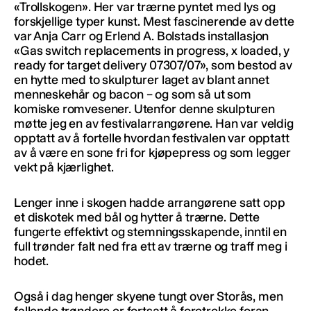
«Trollskogen». Her var trærne pyntet med lys og
forskjellige typer kunst. Mest fascinerende av dette
var Anja Carr og Erlend A. Bolstads installasjon
«Gas switch replacements in progress, x loaded, y
ready for target delivery 07307/07», som bestod av
en hytte med to skulpturer laget av blant annet
menneskehår og bacon – og som så ut som
komiske romvesener. Utenfor denne skulpturen
møtte jeg en av festivalarrangørene. Han var veldig
opptatt av å fortelle hvordan festivalen var opptatt
av å være en sone fri for kjøpepress og som legger
vekt på kjærlighet.
Lenger inne i skogen hadde arrangørene satt opp
et diskotek med bål og hytter å trærne. Dette
fungerte effektivt og stemningsskapende, inntil en
full trønder falt ned fra ett av trærne og traff meg i
hodet.
Også i dag henger skyene tungt over Storås, men
fallende trøndere er fortsatt å foretrekke foran