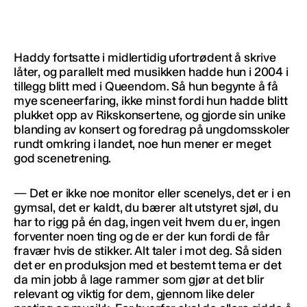
Haddy fortsatte i midlertidig ufortrødent å skrive
låter, og parallelt med musikken hadde hun i 2004 i
tillegg blitt med i Queendom. Så hun begynte å få
mye sceneerfaring, ikke minst fordi hun hadde blitt
plukket opp av Rikskonsertene, og gjorde sin unike
blanding av konsert og foredrag på ungdomsskoler
rundt omkring i landet, noe hun mener er meget
god scenetrening.
— Det er ikke noe monitor eller scenelys, det er i en
gymsal, det er kaldt, du bærer alt utstyret sjøl, du
har to rigg på én dag, ingen veit hvem du er, ingen
forventer noen ting og de er der kun fordi de får
fravær hvis de stikker. Alt taler i mot deg. Så siden
det er en produksjon med et bestemt tema er det
da min jobb å lage rammer som gjør at det blir
relevant og viktig for dem, gjennom like deler