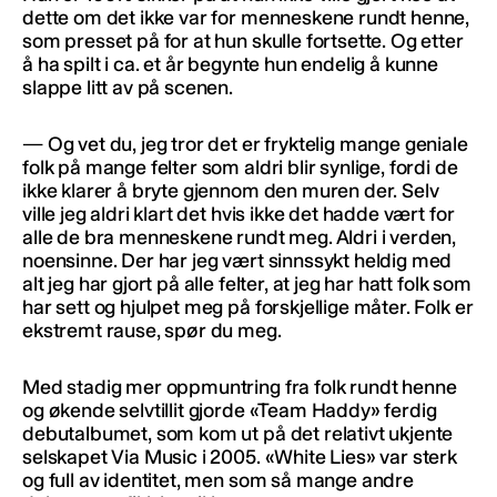
dette om det ikke var for menneskene rundt henne,
som presset på for at hun skulle fortsette. Og etter
å ha spilt i ca. et år begynte hun endelig å kunne
slappe litt av på scenen.
— Og vet du, jeg tror det er fryktelig mange geniale
folk på mange felter som aldri blir synlige, fordi de
ikke klarer å bryte gjennom den muren der. Selv
ville jeg aldri klart det hvis ikke det hadde vært for
alle de bra menneskene rundt meg. Aldri i verden,
noensinne. Der har jeg vært sinnssykt heldig med
alt jeg har gjort på alle felter, at jeg har hatt folk som
har sett og hjulpet meg på forskjellige måter. Folk er
ekstremt rause, spør du meg.
Med stadig mer oppmuntring fra folk rundt henne
og økende selvtillit gjorde «Team Haddy» ferdig
debutalbumet, som kom ut på det relativt ukjente
selskapet Via Music i 2005. «White Lies» var sterk
og full av identitet, men som så mange andre