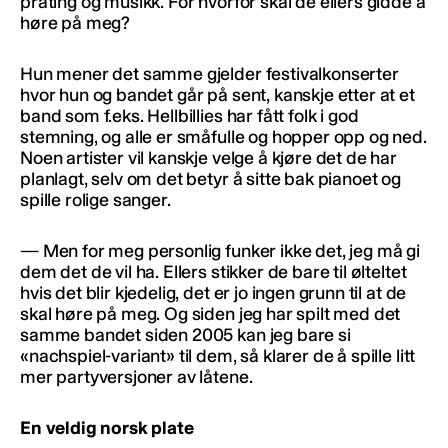
prating og musikk. For hvorfor skal de ellers gidde å
høre på meg?
Hun mener det samme gjelder festivalkonserter
hvor hun og bandet går på sent, kanskje etter at et
band som f.eks. Hellbillies har fått folk i god
stemning, og alle er småfulle og hopper opp og ned.
Noen artister vil kanskje velge å kjøre det de har
planlagt, selv om det betyr å sitte bak pianoet og
spille rolige sanger.
— Men for meg personlig funker ikke det, jeg må gi
dem det de vil ha. Ellers stikker de bare til ølteltet
hvis det blir kjedelig, det er jo ingen grunn til at de
skal høre på meg. Og siden jeg har spilt med det
samme bandet siden 2005 kan jeg bare si
«nachspiel-variant» til dem, så klarer de å spille litt
mer partyversjoner av låtene.
En veldig norsk plate