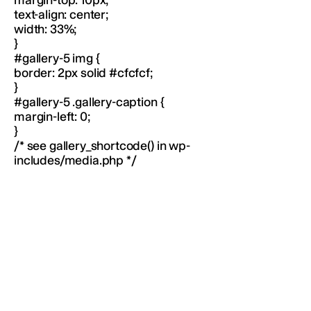
text-align: center;
width: 33%;
}
#gallery-5 img {
border: 2px solid #cfcfcf;
}
#gallery-5 .gallery-caption {
margin-left: 0;
}
/* see gallery_shortcode() in wp-
includes/media.php */