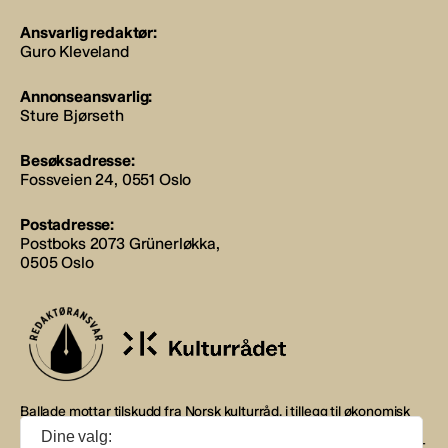
Ansvarlig redaktør:
Guro Kleveland
Annonseansvarlig:
Sture Bjørseth
Besøksadresse:
Fossveien 24, 0551 Oslo
Postadresse:
Postboks 2073 Grünerløkka,
0505 Oslo
Ballade mottar tilskudd fra Norsk kulturråd, i tillegg til økonomisk
støtte fra eierne NOPA, Norsk komponistforening og
Dine valg:
Musikkforleggerne. Ballade drives etter Redaktør- og Vær Varsom-