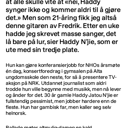
at alle skulle vite at «nei, Haddy
synger ikke og kommer aldri til å gjøre
det.» Men som 21-åring fikk jeg altså
denne gitaren av Fredrik. Etter en uke
hadde jeg skrevet masse sanger, det
lå bare på lur, sier Haddy N’jie, som er
ute med sin tredje plate.
Hun kan gjøre konferansierjobb for NHOs årsmøte
én dag, konsertforedrag i gymsalen på Alta
ungdomsskole den neste, for så å presentere TV-
aksjon på NRK. Utdannet journalist som aldri
trodde hun ville begynne med musikk, men nå lever
og ånder for det. 30 år gamle Haddy Jatou N’jie er
fullstendig pessimist, men jobber hardere enn de
fleste. Hun har gambisk far, men kaller seg selv
helnorsk.
Ballade møter altmulig-damen en kald