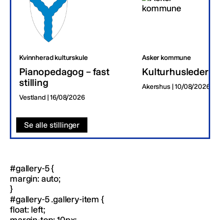
Kvinnherad kulturskule
Asker kommune
Pianopedagog – fast
Kulturhusleder
stilling
Akershus | 10/08/2026
Vestland | 16/08/2026
Se alle stillinger
#gallery-5 {
margin: auto;
}
#gallery-5 .gallery-item {
float: left;
margin-top: 10px;