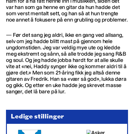
ham for å ha fått henne inn i musikken, siden det
var han som ga henne en gitar da hun hadde det
som verst mentalt sett, og han så at hun trengte
noe annet å fokusere på enn grubling og problemer.
— Før det sang jeg aldri, ikke en gang ved allsang,
selv om jeg hadde blitt mast på gjennom hele
ungdomstiden. Jeg var veldig mye ute og kledde
meg ekstremt og sånn, så alle trodde jeg sang R&B
og soul. Og jeg hadde jobba hardt for at alle skulle
vite at «nei, Haddy synger ikke og kommer aldri til å
gjøre det.» Men som 21-åring fikk jeg altså denne
gitaren av Fredrik. Han sa «vær så god», lukka døra
og gikk. Og etter en uke hadde jeg skrevet masse
sanger, det lå bare på lur.
Ledige stillinger