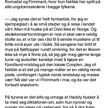
Romsdal og Finnmark, hvor hun faktisk har spilt på
alle ungdomsskolene i begge fylkene.
— Jeg synes det er helt fantastisk, for jeg er
kjempeglad i å se små steder og å reise i landet
vårt. Man må huske på at Oslo ikke er Norge. Og
skolekonsertordningen er noe vi skal være veldig
stolte av, at vi tar oss råd til å sende musikere ut til
bitte små øyer ute i Gokk. Så sangene har blitt til
mye på fjelltopper rundt omkring, for det er liksom
ikke så mye å finne på, så jeg går meg gjerne lange
turer og avslutter kanskje med å kjøpe en
Fjordland-middag på den lokale Coop’en. Jeg vil
faktisk si at det på mange måter er en veldig norsk
plate, unnfanget i typisk norsk landskap og masse
vær! Nå sist var vi i Finnmark i mai, og da var det
fortsatt snøstorm.
På turene er det alfa og omega at Haddy husker å
ta med seg diktafonen sin, som hun nynner og
synger inn ideer på underveis, for så å dra frem