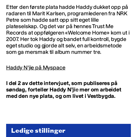
Etter den første plata hadde Haddy dukket opp på
radaren til Marit Karlsen, programlederen fra NRK
Petre som hadde satt opp sitt eget lille
plateselskap. Og det var på hennes Trust Me
Records at oppfølgeren «Welcome Home» kom ut i
2007. Her tok Haddy og bandet full kontroll, bygde
eget studio og gjorde alt selv, en arbeidsmetode
som ga mersmak til album nummer tre.
Haddy N’jie på Myspace
I del 2 av dette intervjuet, som publiseres på
søndag, forteller
Haddy N’ji
e
mer om arbeidet
med den nye plata, og om livet i Vestbygda
.
Ledige stillinger