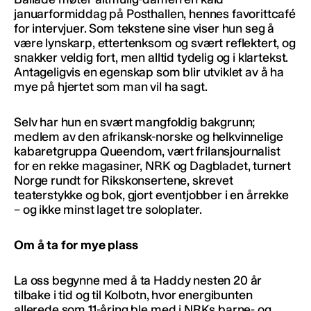
januarformiddag på Posthallen, hennes favorittcafé
for intervjuer. Som tekstene sine viser hun seg å
være lynskarp, ettertenksom og svært reflektert, og
snakker veldig fort, men alltid tydelig og i klartekst.
Antageligvis en egenskap som blir utviklet av å ha
mye på hjertet som man vil ha sagt.
Selv har hun en svært mangfoldig bakgrunn;
medlem av den afrikansk-norske og helkvinnelige
kabaretgruppa Queendom, vært frilansjournalist
for en rekke magasiner, NRK og Dagbladet, turnert
Norge rundt for Rikskonsertene, skrevet
teaterstykke og bok, gjort eventjobber i en årrekke
– og ikke minst laget tre soloplater.
Om å ta for mye plass
La oss begynne med å ta Haddy nesten 20 år
tilbake i tid og til Kolbotn, hvor energibunten
allerede som 11-åring ble med i NRKs barne- og