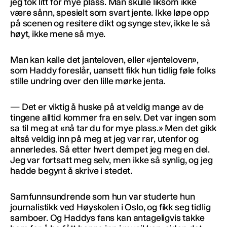
jeg tok litt for mye plass. Man skulle liksom ikke
være sånn, spesielt som svart jente. Ikke løpe opp
på scenen og resitere dikt og synge stev, ikke le så
høyt, ikke mene så mye.
Man kan kalle det janteloven, eller «jenteloven»,
som Haddy foreslår, uansett fikk hun tidlig føle folks
stille undring over den lille mørke jenta.
— Det er viktig å huske på at veldig mange av de
tingene alltid kommer fra en selv. Det var ingen som
sa til meg at «nå tar du for mye plass.» Men det gikk
altså veldig inn på meg at jeg var rar, utenfor og
annerledes. Så etter hvert dempet jeg meg en del.
Jeg var fortsatt meg selv, men ikke så synlig, og jeg
hadde begynt å skrive i stedet.
Samfunnsundrende som hun var studerte hun
journalistikk ved Høyskolen i Oslo, og fikk seg tidlig
samboer. Og Haddys fans kan antageligvis takke