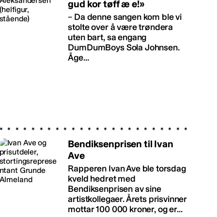
gud kor tøff æ e!»
– Da denne sangen kom ble vi
stolte over å være trøndera
uten bart, sa engang
DumDumBoys Sola Johnsen.
Åge...
Bendiksenprisen til Ivan
Ave
Rapperen Ivan Ave ble torsdag
kveld hedret med
Bendiksenprisen av sine
artistkollegaer. Årets prisvinner
mottar 100 000 kroner, og er...