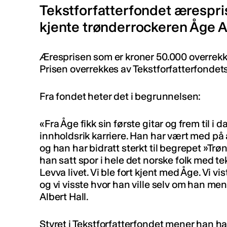
Tekstforfatterfondet ærespris
kjente trønderrockeren Åge 
Æresprisen som er kroner 50.000 overrekk
Prisen overrekkes av Tekstforfatterfondets 
Fra fondet heter det i begrunnelsen:
«Fra Åge fikk sin første gitar og frem til i 
innholdsrik karriere. Han har vært med på
og han har bidratt sterkt til begrepet »Trø
han satt spor i hele det norske folk med t
Levva livet. Vi ble fort kjent med Åge. Vi v
og vi visste hvor han ville selv om han men
Albert Hall.
Styret i Tekstforfatterfondet mener han h