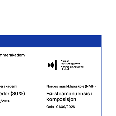
erakademi
Norges musikkhøgskole (NMH)
Tr
eder (30 %)
Førsteamanuensis i
Da
komposisjon
09/2026
Tr
Oslo | 01/09/2026