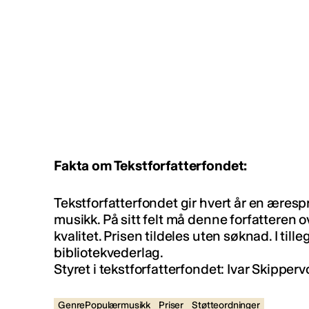
Fakta om Tekstforfatterfondet:
Tekstforfatterfondet gir hvert år en ærespris
musikk. På sitt felt må denne forfatteren o
kvalitet. Prisen tildeles uten søknad. I til
bibliotekvederlag.
Styret i tekstforfatterfondet: Ivar Skipper
GenrePopulærmusikk
Priser
Støtteordninger