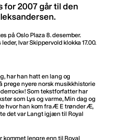
 for 2007 går til den
Aleksandersen.
es på Oslo Plaza 8. desember.
leder, Ivar Skippervold klokka 17.00.
dag, har han hatt en lang og
 å prege nyere norsk musikkhistorie
nderrock«! Som tekstforfatter har
ekster som Lys og varme, Min dag og
iste hvor han kom fra Æ E trønder Æ,
te det var Langt igjæn til Royal
ar kommet lengre enn til Royal