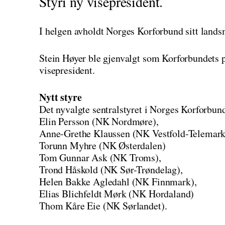
Styri ny visepresident.
I helgen avholdt Norges Korforbund sitt land
Stein Høyer ble gjenvalgt som Korforbundets p
visepresident.
Nytt styre
Det nyvalgte sentralstyret i Norges Korforbund
Elin Persson (NK Nordmøre),
Anne-Grethe Klaussen (NK Vestfold-Telemark
Torunn Myhre (NK Østerdalen)
Tom Gunnar Ask (NK Troms),
Trond Håskold (NK Sør-Trøndelag),
Helen Bakke Agledahl (NK Finnmark),
Elias Blichfeldt Mørk (NK Hordaland)
Thom Kåre Eie (NK Sørlandet).