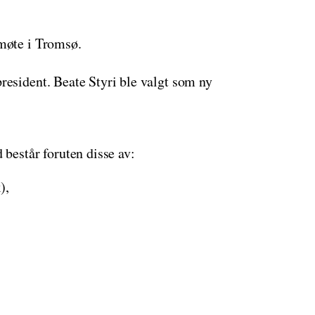
smøte i Tromsø.
resident. Beate Styri ble valgt som ny
 består foruten disse av:
),