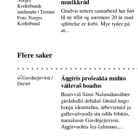
musikkråd
Gradvis tettere samarbeid har ført
til ny tillit og nærmere 20 år med
splittelse er forbi. Mye tyder på
at...
Flere saker
Áŋgiris prošeakta muhto
váilevaš boađus
Beaivváš Sámi Našunálateáhter
gieđahallá dehálaš fáttáid nugo
bonju identitehta, árbevieruid ja
gullevašvuođa sin ođđa bihttás,
namalassii Gavdnjejuvvon.
Áŋgirvuohta lea čalmmus,...