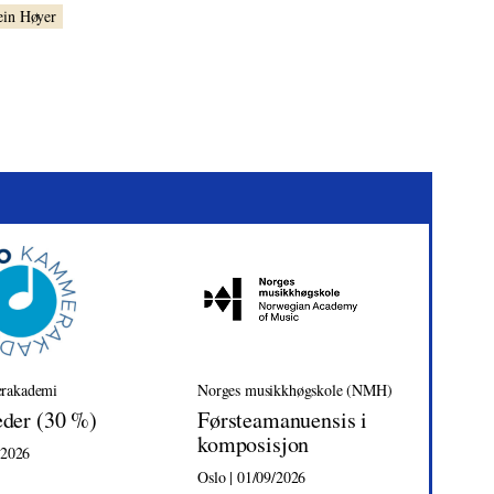
ein Høyer
rakademi
Norges musikkhøgskole (NMH)
Tr
eder (30 %)
Førsteamanuensis i
Da
komposisjon
/2026
Tro
Oslo | 01/09/2026