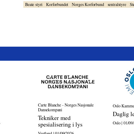
Beate styri
Korforbundet
Norges Korforbund
sentralstyre
St
Carte Blanche - Norges Nasjonale
Oslo Kamme
Dansekompani
Daglig l
Tekniker med
6
Oslo | 01/09
spesialisering i lys
Vestland | 01/09/2026