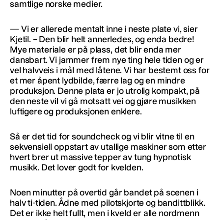
samtlige norske medier.
— Vi er allerede mentalt inne i neste plate vi, sier
Kjetil. – Den blir helt annerledes, og enda bedre!
Mye materiale er på plass, det blir enda mer
dansbart. Vi jammer frem nye ting hele tiden og er
vel halvveis i mål med låtene. Vi har bestemt oss for
et mer åpent lydbilde, færre lag og en mindre
produksjon. Denne plata er jo utrolig kompakt, på
den neste vil vi gå motsatt vei og gjøre musikken
luftigere og produksjonen enklere.
Så er det tid for soundcheck og vi blir vitne til en
sekvensiell oppstart av utallige maskiner som etter
hvert brer ut massive tepper av tung hypnotisk
musikk. Det lover godt for kvelden.
Noen minutter på overtid går bandet på scenen i
halv ti-tiden. Ådne med pilotskjorte og bandittblikk.
Det er ikke helt fullt, men i kveld er alle nordmenn