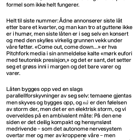
formel som ikke helt fungerer.
Helt til siste nummer: Ådne annonserer siste låt
etter bare et kvarter, og man kan tro at guttene ikke
er i humør, men siste låten er i seg selv en konsert
og med den skylles virkelig grunnen vekk under
våre føtter. «Come out, come down…» er hva
Pitchfork media i sin anmeldelse kalte «mørk eufori
med teutonisk presisjon,» og det er sant, det setter
seg et grøss inni i margen og det bare varer og
varer.
Låten bygges opp ved en slags
parallellforskyvninger av seg selv: temaene gjentas
nå
men skyves og bygges opp, og
er den følelsen
av storm der, men det er en elektrisk storm, og vi
overveldes på en ambivalent måte: På den ene
siden er det deilig kompakt og hensynsløst
medrivende – som det autonome nervesystem
overtar mer og mer av kroppene våre – men