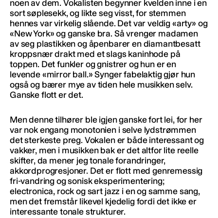
noen av dem. Vokalisten begynner kvelden inne i en
sort søplesekk, og likte seg visst, for stemmen
hennes var virkelig slående. Det var veldig «arty» og
«New York» og ganske bra. Så vrenger madamen
av seg plastikken og åpenbarer en diamantbesatt
kroppsnær drakt med et slags kaninhode på
toppen. Det funkler og gnistrer og hun er en
levende «mirror ball.» Synger fabelaktig gjør hun
også og bærer mye av tiden hele musikken selv.
Ganske flott er det.
Men denne tilhører ble igjen ganske fort lei, for her
var nok engang monotonien i selve lydstrømmen
det sterkeste preg. Vokalen er både interessant og
vakker, men i musikken bak er det altfor lite reelle
skifter, da mener jeg tonale forandringer,
akkordprogresjoner. Det er flott med genremessig
fri-vandring og sonisk eksperimentering;
electronica, rock og sart jazz i en og samme sang,
men det fremstår likevel kjedelig fordi det ikke er
interessante tonale strukturer.