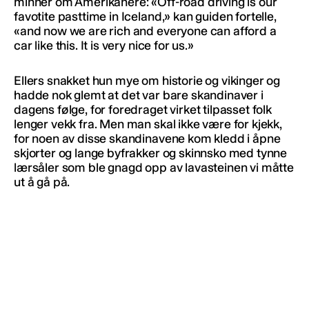
minner om Amerikanere: «Off-road driving is our
favotite pasttime in Iceland,» kan guiden fortelle,
«and now we are rich and everyone can afford a
car like this. It is very nice for us.»
Ellers snakket hun mye om historie og vikinger og
hadde nok glemt at det var bare skandinaver i
dagens følge, for foredraget virket tilpasset folk
lenger vekk fra. Men man skal ikke være for kjekk,
for noen av disse skandinavene kom kledd i åpne
skjorter og lange byfrakker og skinnsko med tynne
lærsåler som ble gnagd opp av lavasteinen vi måtte
ut å gå på.