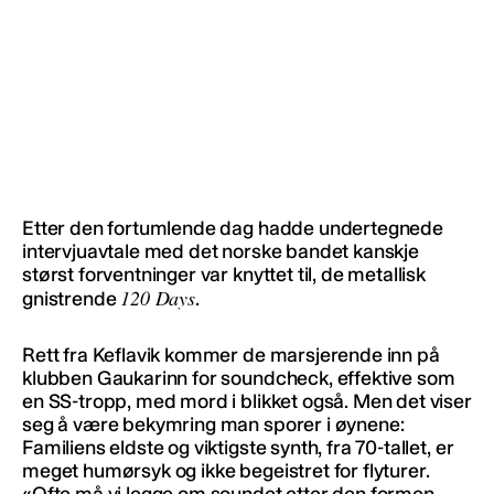
Etter den fortumlende dag hadde undertegnede
intervjuavtale med det norske bandet kanskje
størst forventninger var knyttet til, de metallisk
120 Days
gnistrende
.
Rett fra Keflavik kommer de marsjerende inn på
klubben Gaukarinn for soundcheck, effektive som
en SS-tropp, med mord i blikket også. Men det viser
seg å være bekymring man sporer i øynene:
Familiens eldste og viktigste synth, fra 70-tallet, er
meget humørsyk og ikke begeistret for flyturer.
«Ofte må vi legge om soundet etter den formen