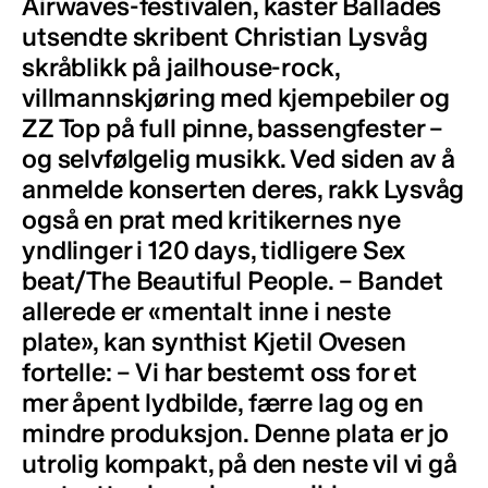
Airwaves-festivalen, kaster Ballades
utsendte skribent Christian Lysvåg
skråblikk på jailhouse-rock,
villmannskjøring med kjempebiler og
ZZ Top på full pinne, bassengfester –
og selvfølgelig musikk. Ved siden av å
anmelde konserten deres, rakk Lysvåg
også en prat med kritikernes nye
yndlinger i 120 days, tidligere Sex
beat/The Beautiful People. – Bandet
allerede er «mentalt inne i neste
plate», kan synthist Kjetil Ovesen
fortelle: – Vi har bestemt oss for et
mer åpent lydbilde, færre lag og en
mindre produksjon. Denne plata er jo
utrolig kompakt, på den neste vil vi gå