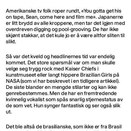
Amerikanske tv folk roper rundt, «You gotta get his
on tape, Sean, come here and film me». Japanerne
er litt brydd av alle kroppene, men tar det igjen med
overdreven digging og pool-grooving. De har ikke
skjønt stakkar, at det kule jo er å være altfor sliten til
slikt.
Så var det kveld og headlinernes tid var endelig
kommet. Det store spørsmål var om man skulle
velge seg trygg rock med Kaiser Chiefs i
kunstmuseet eller langt hippere Brazilian Girls på
NASA (som vi har beskrevet i en tidligere artikkel).
De siste blander en mengde stilarter og kan ikke
genrebestemmes. Men de har en fremtredende
kvinnelig vokalist som spås snarlig stjernestatus av
de som vet. Hun synger fantastisk og ser også slik
ut.
Det ble altså de brasilianske, som ikke er fra Brasil