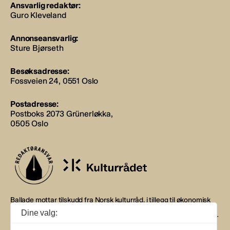
Ansvarlig redaktør:
Guro Kleveland
Annonseansvarlig:
Sture Bjørseth
Besøksadresse:
Fossveien 24, 0551 Oslo
Postadresse:
Postboks 2073 Grünerløkka,
0505 Oslo
Ballade mottar tilskudd fra Norsk kulturråd, i tillegg til økonomisk
støtte fra eierne NOPA, Norsk komponistforening og
Dine valg:
Musikkforleggerne. Ballade drives etter Redaktør- og Vær Varsom-
plakaten.