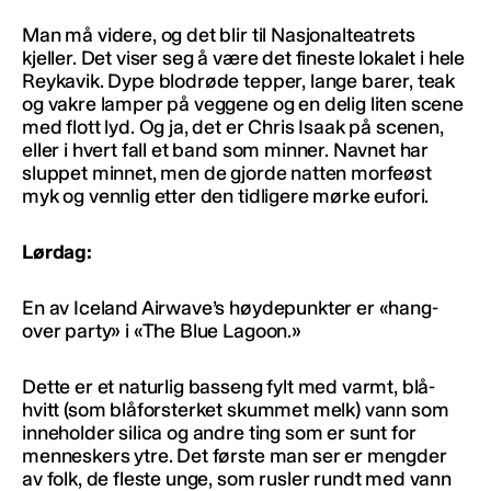
Man må videre, og det blir til Nasjonalteatrets
kjeller. Det viser seg å være det fineste lokalet i hele
Reykavik. Dype blodrøde tepper, lange barer, teak
og vakre lamper på veggene og en delig liten scene
med flott lyd. Og ja, det er Chris Isaak på scenen,
eller i hvert fall et band som minner. Navnet har
sluppet minnet, men de gjorde natten morfeøst
myk og vennlig etter den tidligere mørke eufori.
Lørdag:
En av Iceland Airwave’s høydepunkter er «hang-
over party» i «The Blue Lagoon.»
Dette er et naturlig basseng fylt med varmt, blå-
hvitt (som blåforsterket skummet melk) vann som
inneholder silica og andre ting som er sunt for
menneskers ytre. Det første man ser er mengder
av folk, de fleste unge, som rusler rundt med vann