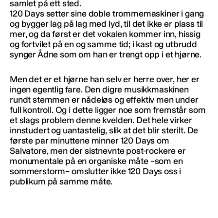
samlet på ett sted.
120 Days setter sine doble trommemaskiner i gang
og bygger lag på lag med lyd, til det ikke er plass til
mer, og da først er det vokalen kommer inn, hissig
og fortvilet på en og samme tid; i kast og utbrudd
synger Ådne som om han er trengt opp i et hjørne.
Men det er et hjørne han selv er herre over, her er
ingen egentlig fare. Den digre musikkmaskinen
rundt stemmen er nådeløs og effektiv men under
full kontroll. Og i dette ligger noe som fremstår som
et slags problem denne kvelden. Det hele virker
innstudert og uantastelig, slik at det blir sterilt. De
første par minuttene minner 120 Days om
Salvatore, men der sistnevnte post-rockere er
monumentale på en organiske måte –som en
sommerstorm– omslutter ikke 120 Days oss i
publikum på samme måte.