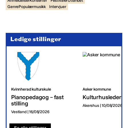
AnmeldelserKonserter
FestivalerUtlandet
GenrePopulærmusikk
Intervjuer
Ledige stillinger
Kvinnherad kulturskule
Asker kommune
Pianopedagog – fast
Kulturhusleder
stilling
Akershus | 10/08/2026
Vestland | 16/08/2026
Se alle stillinger