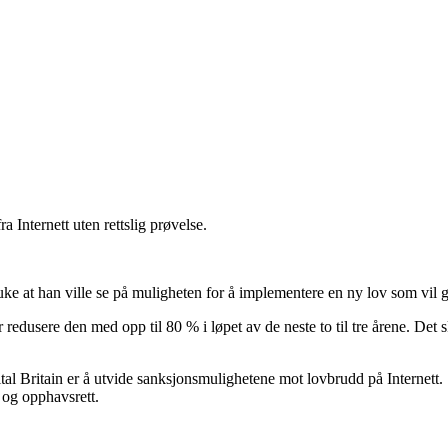
a Internett uten rettslig prøvelse.
 at han ville se på muligheten for å implementere en ny lov som vil gjør
ler redusere den med opp til 80 % i løpet av de neste to til tre årene. D
ital Britain er å utvide sanksjonsmulighetene mot lovbrudd på Internett.
g og opphavsrett.