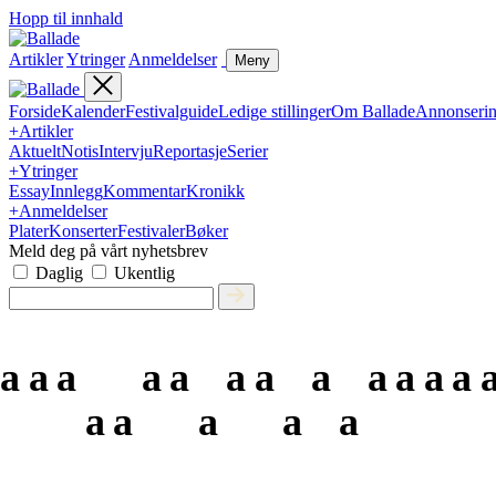
Hopp til innhald
Artikler
Ytringer
Anmeldelser
Meny
Forside
Kalender
Festivalguide
Ledige stillinger
Om Ballade
Annonseri
+
Artikler
Aktuelt
Notis
Intervju
Reportasje
Serier
+
Ytringer
Essay
Innlegg
Kommentar
Kronikk
+
Anmeldelser
Plater
Konserter
Festivaler
Bøker
Meld deg på vårt nyhetsbrev
Daglig
Ukentlig
a
a
a
a
a
a
a
a
a
a
a
a
a
a
a
a
a