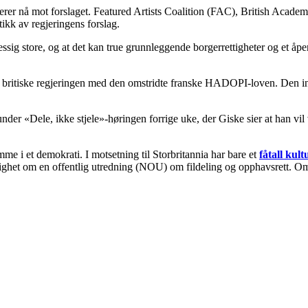
esterer nå mot forslaget. Featured Artists Coalition (FAC), British Ac
kk av regjeringens forslag.
sig store, og at det kan true grunnleggende borgerrettigheter og et åpent
 britiske regjeringen med den omstridte franske HADOPI-loven. Den inneb
er «Dele, ikke stjele»-høringen forrige uke, der Giske sier at han vil v
me i et demokrati. I motsetning til Storbritannia har bare et
fåtall kul
enighet om en offentlig utredning (NOU) om fildeling og opphavsrett. Omda