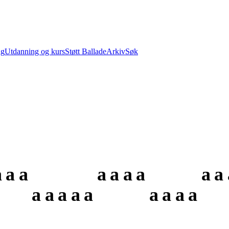
ng
Utdanning og kurs
Støtt Ballade
Arkiv
Søk
a
a
a
a
a
a
a
a
a
a
a
a
a
a
a
a
a
a