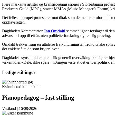
Flere markante artister og bransjeorganisasjoner i Storbritannia prot
Producers Guild (MPG), støtter MMAs (Music Manager’s Forum) kriti
Det felles oppropet protesterer mot tiltak som de mener er uforholdsmes
opphavsretten.
Dagbladets kommentator
Jan Omdahl
sammenligner forslaget til den
advarsler i opp til ett år, uten politietterforskning og rettslig prøving.
Omdahl trekker fram en uttalelse fra kulturminister Trond Giske som und
det enklere å ta de som bryter loven.
Dagbladets synspunkt er at en slik generell overvåking ikke hører hjem
virkemidler.«Dele, ikke stjele»-høringen viste at det er tverrpolitisk 
Ledige stillinger
Kvinnherad kulturskule
Pianopedagog – fast stilling
Vestland | 16/08/2026