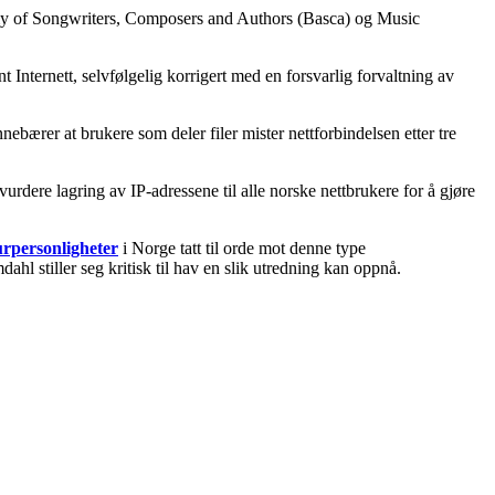
ademy of Songwriters, Composers and Authors (Basca) og Music
 Internett, selvfølgelig korrigert med en forsvarlig forvaltning av
ærer at brukere som deler filer mister nettforbindelsen etter tre
urdere lagring av IP-adressene til alle norske nettbrukere for å gjøre
turpersonligheter
i Norge tatt til orde mot denne type
hl stiller seg kritisk til hav en slik utredning kan oppnå.