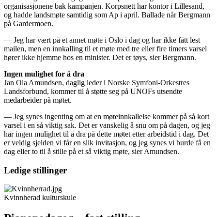
organisasjonene bak kampanjen. Korpsnett har kontor i Lillesand,
og hadde landsmøte samtidig som Ap i april. Ballade når Bergmann
på Gardermoen.
— Jeg har vært på et annet møte i Oslo i dag og har ikke fått lest
mailen, men en innkalling til et møte med tre eller fire timers varsel
hører ikke hjemme hos en minister. Det er tøys, sier Bergmann.
Ingen mulighet for å dra
Jan Ola Amundsen, daglig leder i Norske Symfoni-Orkestres
Landsforbund, kommer til å støtte seg på UNOFs utsendte
medarbeider på møtet.
— Jeg synes ingenting om at en møteinnkallelse kommer på så kort
varsel i en så viktig sak. Det er vanskelig å snu om på dagen, og jeg
har ingen mulighet til å dra på dette møtet etter arbeidstid i dag. Det
er veldig sjelden vi får en slik invitasjon, og jeg synes vi burde få en
dag eller to til å stille på et så viktig møte, sier Amundsen.
Ledige stillinger
Kvinnherad kulturskule