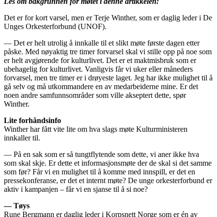
Les om bakgrunnen for møtet i denne artikkelen:
Det er for kort varsel, men er Terje Winther, som er daglig leder i De
Unges Orkesterforbund (UNOF).
— Det er helt utrolig å innkalle til et slikt møte første dagen etter
påske. Med nøyaktig tre timer forvarsel skal vi stille opp på noe som
er helt avgjørende for kulturlivet. Det er et maktmisbruk som er
ubehagelig for kulturlivet. Vanligvis får vi uker eller måneders
forvarsel, men tre timer er i drøyeste laget. Jeg har ikke mulighet til å
gå selv og må utkommandere en av medarbeiderne mine. Er det
noen andre samfunnsområder som ville akseptert dette, spør
Winther.
Lite forhåndsinfo
Winther har fått vite lite om hva slags møte Kulturministeren
innkaller til.
— På en sak som er så tungtflytende som dette, vi aner ikke hva
som skal skje. Er dette et informasjonsmøte der de skal si det samme
som før? Får vi en mulighet til å komme med innspill, er det en
pressekonferanse, er det et internt møte? De unge orkesterforbund er
aktiv i kampanjen – får vi en sjanse til å si noe?
— Tøys
Rune Bergmann er daglig leder i Korpsnett Norge som er én av