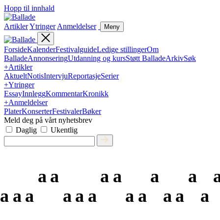
Hopp til innhald
Artikler
Ytringer
Anmeldelser
Meny
Forside
Kalender
Festivalguide
Ledige stillinger
Om
Ballade
Annonsering
Utdanning og kurs
Støtt Ballade
Arkiv
Søk
+
Artikler
Aktuelt
Notis
Intervju
Reportasje
Serier
+
Ytringer
Essay
Innlegg
Kommentar
Kronikk
+
Anmeldelser
Plater
Konserter
Festivaler
Bøker
Meld deg på vårt nyhetsbrev
Daglig
Ukentlig
a
a
a
a
a
a
a
a
a
a
a
a
a
a
a
a
a