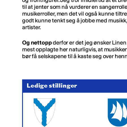
og frontfigurer. Jeg tror imidlertid at et br
til at jenter som nå vurderer en sangerrolle
musikerroller, men det vil også kunne tilt
godt kunne tenkt seg å jobbe med musikk,
artister.
Og nettopp
derfor er det jeg ønsker Linen 
mest opplagte her naturligvis, at musikken
bør få selskapene til å kaste seg over hen
Ledige stillinger