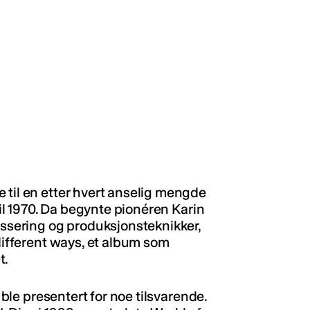
 til en etter hvert anselig mengde
 til 1970. Da begynte pionéren Karin
sering og produksjonsteknikker,
 different ways, et album som
t.
n ble presentert for noe tilsvarende.