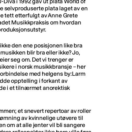
-Diva i 1992 gav ut plata World of
te selvproduserte plata laget av en
de tett etterfulgt av Anne Grete
bladet Musikkpraksis om hvordan
produksjonsutstyr.
 ikke den ene posisjonen like bra
musikken blir bra eller ikke? Jo,
eier seg om. Det vi trenger er
sikere i norsk musikkbransje – her
 forbindelse med helgens by:Larm
dde opptelling i forkant av
e i et tilnærmet anorektisk
mmen; et snevert repertoar av roller
strømning av kvinnelige utøvere til
en om at alle jenter vil bli sangere