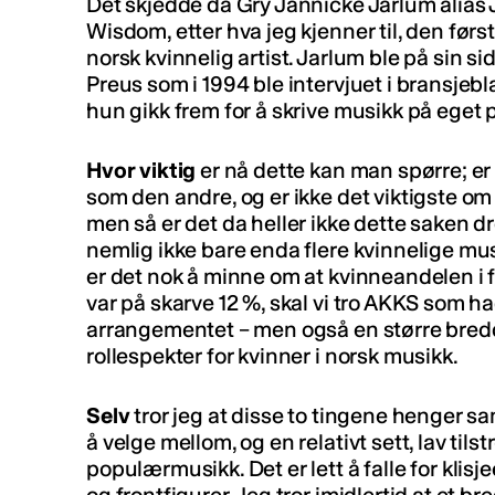
Det skjedde da Gry Jannicke Jarlum alias J
Wisdom, etter hva jeg kjenner til, den førs
norsk kvinnelig artist. Jarlum ble på sin si
Preus som i 1994 ble intervjuet i bransje
hun gikk frem for å skrive musikk på eget 
Hvor viktig
er nå dette kan man spørre; er
som den andre, og er ikke det viktigste om 
men så er det da heller ikke dette saken dr
nemlig ikke bare enda flere kvinnelige mu
er det nok å minne om at kvinneandelen i
var på skarve 12 %, skal vi tro AKKS som ha
arrangementet – men også en større bredd
rollespekter for kvinner i norsk musikk.
Selv
tror jeg at disse to tingene henger sa
å velge mellom, og en relativt sett, lav til
populærmusikk. Det er lett å falle for klisje