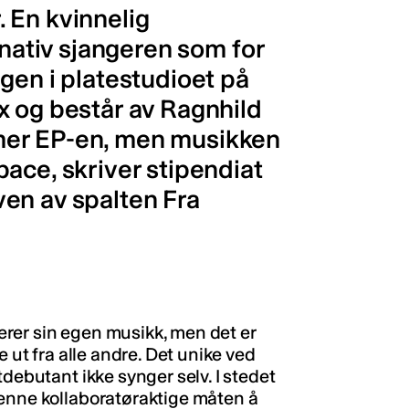
 En kvinnelig
rnativ sjangeren som for
gen i platestudioet på
x og består av Ragnhild
mer EP-en, men musikken
ace, skriver stipendiat
en av spalten Fra
rer sin egen musikk, men det er
e ut fra alle andre. Det unike ved
tdebutant ikke synger selv. I stedet
Denne kollaboratøraktige måten å