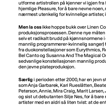
utforme artistrollen på kjenner vi igjen f
hjemlige Pleasure, for å bare nevne noen,
nærmest utenkelig for kvinnelige artister, i
Men la oss
ikke hoppe bukk over Linen Cox 
produksjonsprosessen. Denne nye måten å 
selv et radikalt brudd på kjønnsnormene i
mannlig programmerer-kvinnelig sanger) 
fra duokonstellasjoner som Eurythmics, Ro
Bel Canto og Susanna And The Magical Or
sedvanlige konstellasjonen mannlig produs
den jevne plateproduksjon.
Særlig
i perioden etter 2000, har en jevn s
som Anja Garbarek, Kari Rueslåtten, Beate
Peterson, Annie, Mira Craig, Marit Larse
og sist ut debutanten Silje Nes, for å bar
artister med en aldri så liten tvist: at de 