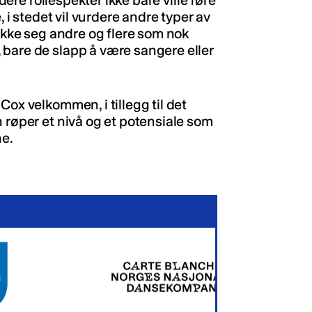
edere rollespekter ikke bare ville føre
, i stedet vil vurdere andre typer av
rekke seg andre og flere som nok
 bare de slapp å være sangere eller
Cox velkommen, i tillegg til det
 røper et nivå og et potensiale som
ne.