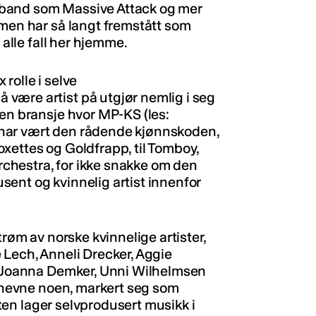
ra band som Massive Attack og mer
 men har så langt fremstått som
 alle fall her hjemme.
rolle i selve
være artist på utgjør nemlig i seg
 en bransje hvor MP-KS (les:
har vært den rådende kjønnskoden,
xettes og Goldfrapp, til Tomboy,
chestra, for ikke snakke om den
ent og kvinnelig artist innenfor
trøm av norske kvinnelige artister,
 Lech, Anneli Drecker, Aggie
n, Joanna Demker, Unni Wilhelmsen
e nevne noen, markert seg som
enten lager selvprodusert musikk i