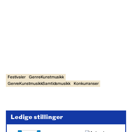
Festivaler
GenreKunstmusikk
GenreKunstmusikkSamtidsmusikk
Konkurranser
Ledige stillinger