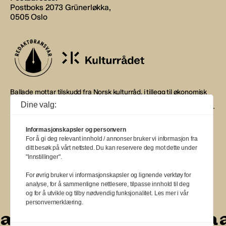
Postboks 2073 Grünerløkka,
0505 Oslo
Ballade mottar tilskudd fra Norsk kulturråd, i tillegg til økonomisk
støtte fra eierne NOPA, Norsk komponistforening og
Dine valg:
Musikkforleggerne. Ballade drives etter Redaktør- og Vær Varsom-
plakaten.
Informasjonskapsler og personvern
BALLADE — NORGES MUSIKKMAGASIN
For å gi deg relevant innhold / annonser bruker vi informasjon fra
ditt besøk på vårt nettsted. Du kan reservere deg mot dette under
"Innstillinger".
For øvrig bruker vi informasjonskapsler og lignende verktøy for
analyse, for å sammenligne nettlesere, tilpasse innhold til deg
a
a
a
a
a
a
a
a
a
a
a
og for å utvikle og tilby nødvendig funksjonalitet. Les mer i vår
personvernerklæring.
a
a
a
a
a
a