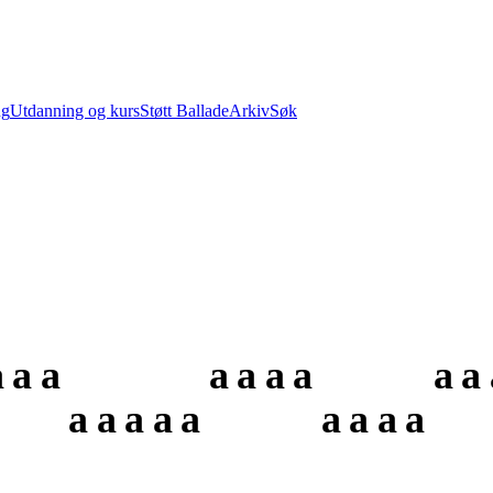
ng
Utdanning og kurs
Støtt Ballade
Arkiv
Søk
a
a
a
a
a
a
a
a
a
a
a
a
a
a
a
a
a
a