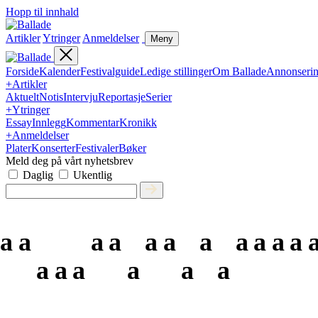
Hopp til innhald
Artikler
Ytringer
Anmeldelser
Meny
Forside
Kalender
Festivalguide
Ledige stillinger
Om Ballade
Annonseri
+
Artikler
Aktuelt
Notis
Intervju
Reportasje
Serier
+
Ytringer
Essay
Innlegg
Kommentar
Kronikk
+
Anmeldelser
Plater
Konserter
Festivaler
Bøker
Meld deg på vårt nyhetsbrev
Daglig
Ukentlig
a
a
a
a
a
a
a
a
a
a
a
a
a
a
a
a
a