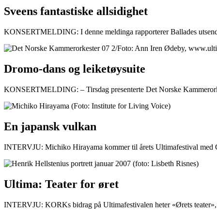
Sveens fantastiske allsidighet
KONSERTMELDING: I denne meldinga rapporterer Ballades utsende om 
Dromo-dans og leiketøysuite
KONSERTMELDING: – Tirsdag presenterte Det Norske Kammerorkeste
En japansk vulkan
INTERVJU: Michiko Hirayama kommer til årets Ultimafestival med Gia
Ultima: Teater for øret
INTERVJU: KORKs bidrag på Ultimafestivalen heter «Ørets teater», s