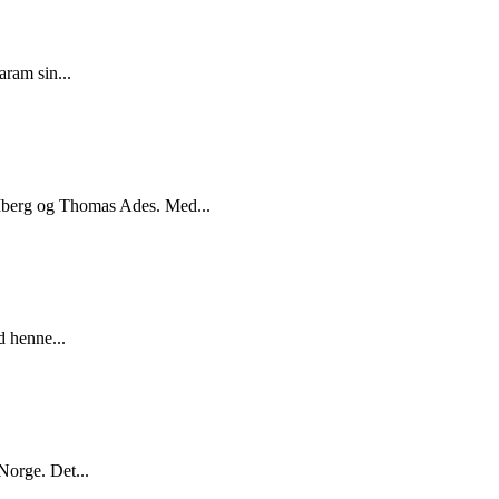
ram sin...
berg og Thomas Ades. Med...
 henne...
Norge. Det...