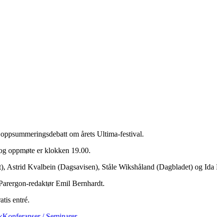
oppsummeringsdebatt om årets Ultima-festival.
 og oppmøte er klokken 19.00.
), Astrid Kvalbein (Dagsavisen), Ståle Wikshåland (Dagbladet) og Ida 
v Parergon-redaktør Emil Bernhardt.
tis entré.
k
Konferanser / Seminarer