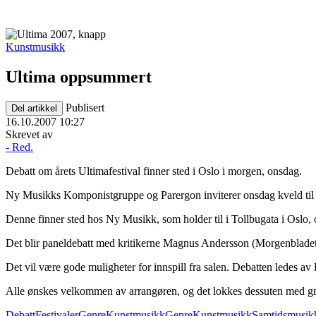
Kunstmusikk
Ultima oppsummert
Publisert
Del artikkel
16.10.2007 10:27
Skrevet av
- Red.
Debatt om årets Ultimafestival finner sted i Oslo i morgen, onsdag.
Ny Musikks Komponistgruppe og Parergon inviterer onsdag kveld til 
Denne finner sted hos Ny Musikk, som holder til i Tollbugata i Oslo,
Det blir paneldebatt med kritikerne Magnus Andersson (Morgenbladet
Det vil være gode muligheter for innspill fra salen. Debatten ledes a
Alle ønskes velkommen av arrangøren, og det lokkes dessuten med gra
Debatt
Festivaler
GenreKunstmusikk
GenreKunstmusikkSamtidsmusik