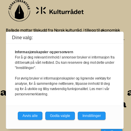
Ballade mottar tilskudd fra Norsk kulturråd, i tillegg til økonomisk
støtte fra eierne NOPA, Norsk komponistforening og
Dine valg:
Musikkforleggerne. Ballade drives etter Redaktør- og Vær Varsom-
plakaten.
Informasjonskapsler og personvern
BALLADE — NORGES MUSIKKMAGASIN
For å gi deg relevant innhold / annonser bruker vi informasjon fra
ditt besøk på vårt nettsted. Du kan reservere deg mot dette under
"Innstillinger".
For øvrig bruker vi informasjonskapsler og lignende verktøy for
analyse, for å sammenligne nettlesere, tilpasse innhold til deg
a
a
a
a
a
a
a
a
a
a
og for å utvikle og tilby nødvendig funksjonalitet. Les mer i vår
personvernerklæring.
a
a
a
a
a
a
a
Avvis alle
Godta valgte
Innstillinger