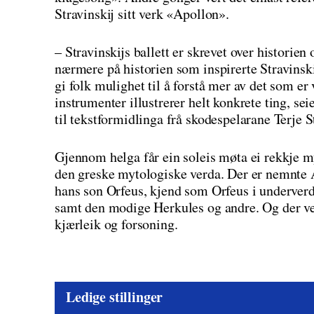
Stravinskij sitt verk «Apollon».
– Stravinskijs ballett er skrevet over histor
nærmere på historien som inspirerte Stravinski
gi folk mulighet til å forstå mer av det som er
instrumenter illustrerer helt konkrete ting, se
til tekstformidlinga frå skodespelarane Terje 
Gjennom helga får ein soleis møta ei rekkje m
den greske mytologiske verda. Der er nemnte 
hans son Orfeus, kjend som Orfeus i underverd
samt den modige Herkules og andre. Og der ver
kjærleik og forsoning.
Ledige stillinger