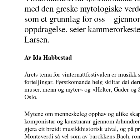
med den greske mytologiske verde
som et grunnlag for oss – gjenno
oppdragelse. seier kammerorkester
Larsen.
Av Ida Habbestad
Årets tema for vinternattfestivalen er musikk
forteljingar. Førstkomande helg skiltar dei d
muser, menn og myter» og «Helter, Guder og S
Oslo.
Mytene om menneskeleg opphav og ulike skapn
komponistar og kunstnarar gjennom århundrer
gjera eit breidt musikkhistorisk utval, og på
Monteverdi så vel som av barokkens Bach, ro