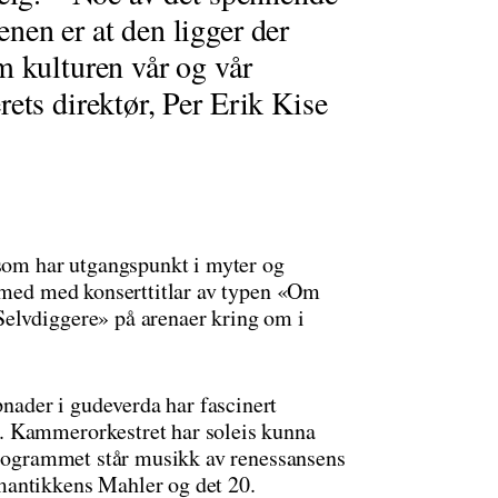
nen er at den ligger der
m kulturen vår og vår
ets direktør, Per Erik Kise
 som har utgangspunkt i myter og
ermed med konserttitlar av typen «Om
elvdiggere» på arenaer kring om i
ader i gudeverda har fascinert
. Kammerorkestret har soleis kunna
 programmet står musikk av renessansens
mantikkens Mahler og det 20.