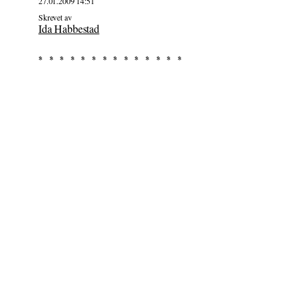
27.01.2009 14:51
Skrevet av
Ida Habbestad