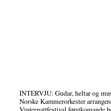
INTERVJU: Gudar, heltar og mus
Norske Kammerorkester arrangerer
Vinternattfestival førstkomande 