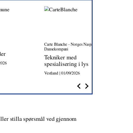
Carte Blanche - Norges Nasjonale
Oslo Ka
Dansekompani
der
Dagli
Tekniker med
spesialisering i lys
2026
Oslo | 0
Vestland | 01/09/2026
eller stilla spørsmål ved gjennom