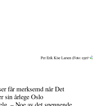
er får merksemd når Det
 sin årlege Oslo
helg. – Noe av det spennende