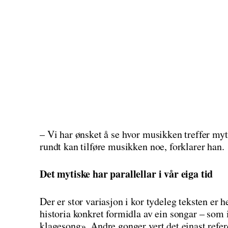
– Vi har ønsket å se hvor musikken treffer myt
rundt kan tilføre musikken noe, forklarer han.
Det mytiske har parallellar i vår eiga tid
Der er stor variasjon i kor tydeleg teksten er 
historia konkret formidla av ein songar – som 
klagesong». Andre gonger vert det einast refer