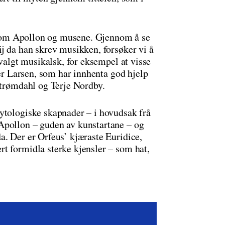
ien om Apollon og musene. Gjennom å se
j da han skrev musikken, forsøker vi å
 valgt musikalsk, for eksempel at visse
ier Larsen, som har innhenta god hjelp
Strømdahl og Terje Nordby.
ytologiske skapnader – i hovudsak frå
Apollon – guden av kunstartane – og
a. Der er Orfeus’ kjæraste Euridice,
t formidla sterke kjensler – som hat,