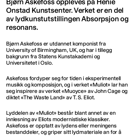
Bjørn Askefoss oppleves på Henie
Onstad Kunstsenter. Verket er en del
av lydkunstutstillingen Absorpsjon og
resonans.
Bjørn Askefoss er utdannet komponist fra
University of Birmingham, UK, og har i tillegg
bakgrunn fra Statens Kunstakademi og
Universitetet i Oslo.
Askefoss fordyper seg for tiden i eksperimentell
musikk og komposisjon, og i verket «Muliot» lar han
seg inspirere av verket «Muoyce» av John Cage og
diktet «The Waste Land» av T. S. Eliot.
Lyddelen av «Muliot» består blant annet av en
innlesning av Eliots modernistiske klassiker.
Askefoss er opptatt av lydens eller meningens
bestanddeler, og griper sitt lydmateriale an for å