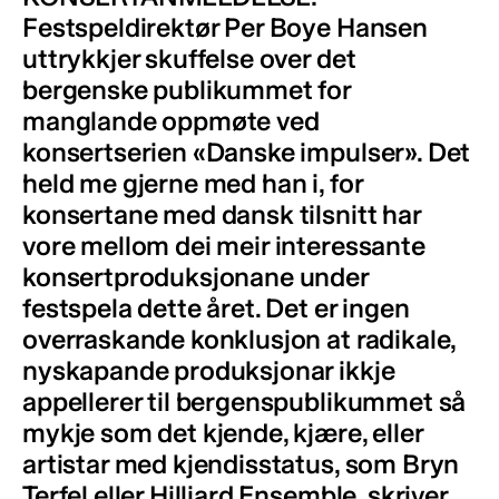
Festspeldirektør Per Boye Hansen
uttrykkjer skuffelse over det
bergenske publikummet for
manglande oppmøte ved
konsertserien «Danske impulser». Det
held me gjerne med han i, for
konsertane med dansk tilsnitt har
vore mellom dei meir interessante
konsertproduksjonane under
festspela dette året. Det er ingen
overraskande konklusjon at radikale,
nyskapande produksjonar ikkje
appellerer til bergenspublikummet så
mykje som det kjende, kjære, eller
artistar med kjendisstatus, som Bryn
Terfel eller Hilliard Ensemble, skriver