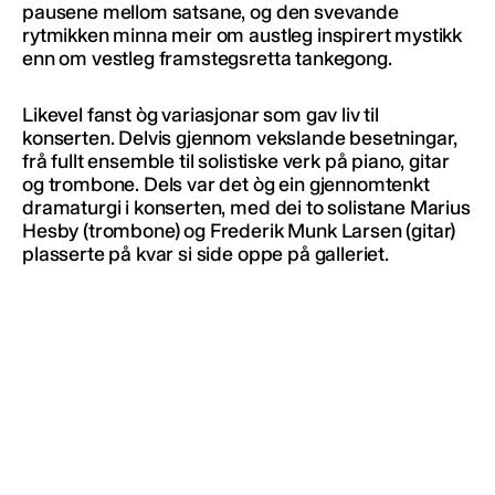
pausene mellom satsane, og den svevande
rytmikken minna meir om austleg inspirert mystikk
enn om vestleg framstegsretta tankegong.
Likevel fanst òg variasjonar som gav liv til
konserten. Delvis gjennom vekslande besetningar,
frå fullt ensemble til solistiske verk på piano, gitar
og trombone. Dels var det òg ein gjennomtenkt
dramaturgi i konserten, med dei to solistane Marius
Hesby (trombone) og Frederik Munk Larsen (gitar)
plasserte på kvar si side oppe på galleriet.