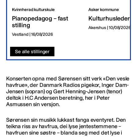
Kvinnherad kulturskule
Asker kommune
Pianopedagog – fast
Kulturhusleder
stilling
Akershus | 10/08/2026
Vestland | 16/08/2026
Se alle stillinger
Konserten opna med Sørensen sitt verk «Den vesle
havfrue», der Danmark Radios pigekor, Inger Dam-
Jensen (sopran) og Gert Henning-Jensen (tenor)
deltok i H.C Andersen beretning, her i Peter
Asmussen sin versjon.
Sørensen sin musikk lukkast fanga eventyret. Den
teikna riss av havfrua, dei lyse jentestemmene –
havfruen sine søstre – blanda seg med det lyse i