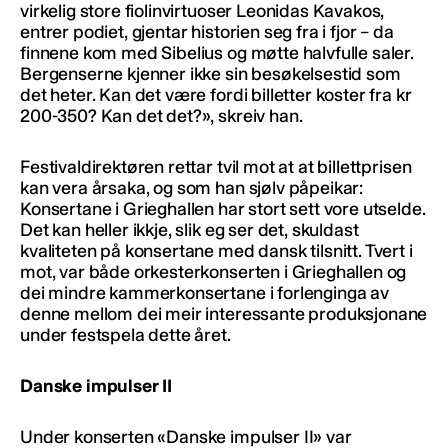
virkelig store fiolinvirtuoser Leonidas Kavakos,
entrer podiet, gjentar historien seg fra i fjor – da
finnene kom med Sibelius og møtte halvfulle saler.
Bergenserne kjenner ikke sin besøkelsestid som
det heter. Kan det være fordi billetter koster fra kr
200-350? Kan det det?», skreiv han.
Festivaldirektøren rettar tvil mot at at billettprisen
kan vera årsaka, og som han sjølv påpeikar:
Konsertane i Grieghallen har stort sett vore utselde.
Det kan heller ikkje, slik eg ser det, skuldast
kvaliteten på konsertane med dansk tilsnitt. Tvert i
mot, var både orkesterkonserten i Grieghallen og
dei mindre kammerkonsertane i forlenginga av
denne mellom dei meir interessante produksjonane
under festspela dette året.
Danske impulser II
Under konserten «Danske impulser II» var