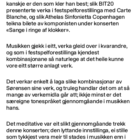
kanskje er den som kler han best; slik BIT20
presenterte verka i festspelforestillinga med Carte
Blanche, og slik Athelas Sinfonietta Copenhagen
teikna bilete av komponisten under konserten
«Sange i ringe af klokker».
Musikken gjekk i eitt, verka gleid over i kvarandre,
og som i festspelforestillinga kjendest
kombinasjonane så naturlege at det heile kunne
vore eitt større anlagt verk.
Det verkar enkelt å laga slike kombinasjonar av
Sørensen sine verk, og truleg handlar det om at så
mange av verkemidla går att; ikkje minst er det
særeigne tonespråket gjennomgåande i musikken
hans.
Det meditative var eit slikt gjennomgåande trekk
denne konserten; den lyttande innstillinga, ei stille
som tykkjest vera meir til stades i musikken enn i