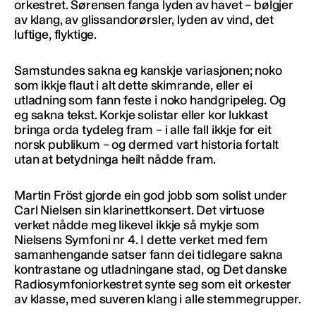
orkestret. Sørensen fanga lyden av havet – bølgjer
av klang, av glissandorørsler, lyden av vind, det
luftige, flyktige.
Samstundes sakna eg kanskje variasjonen; noko
som ikkje flaut i alt dette skimrande, eller ei
utladning som fann feste i noko handgripeleg. Og
eg sakna tekst. Korkje solistar eller kor lukkast
bringa orda tydeleg fram – i alle fall ikkje for eit
norsk publikum – og dermed vart historia fortalt
utan at betydninga heilt nådde fram.
Martin Fröst gjorde ein god jobb som solist under
Carl Nielsen sin klarinettkonsert. Det virtuose
verket nådde meg likevel ikkje så mykje som
Nielsens Symfoni nr 4. I dette verket med fem
samanhengande satser fann dei tidlegare sakna
kontrastane og utladningane stad, og Det danske
Radiosymfoniorkestret synte seg som eit orkester
av klasse, med suveren klang i alle stemmegrupper.