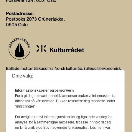
Fossveien 24, 0551 Oslo
Postadresse:
Postboks 2073 Grünerløkka,
0505 Oslo
Ballade mottar tilskudd fra Norsk kulturråd, i tillegg til økonomisk
støtte fra eierne NOPA, Norsk komponistforening og
Dine valg:
Musikkforleggerne. Ballade drives etter Redaktør- og Vær Varsom-
plakaten.
Informasjonskapsler og personvern
BALLADE — NORGES MUSIKKMAGASIN
For å gi deg relevant innhold / annonser bruker vi informasjon fra
ditt besøk på vårt nettsted. Du kan reservere deg mot dette under
"Innstillinger".
For øvrig bruker vi informasjonskapsler og lignende verktøy for
analyse, for å sammenligne nettlesere, tilpasse innhold til deg
a
a
a
a
a
a
a
a
a
a
a
og for å utvikle og tilby nødvendig funksjonalitet. Les mer i vår