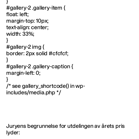
}
#gallery-2 .gallery-item {
float: left;
margin-top: 10px;
text-align: center;
width: 33%;
}
#gallery-2 img {
border: 2px solid #cfcfcf;
}
#gallery-2 .gallery-caption {
margin-left: 0;
}
/* see gallery_shortcode() in wp-
includes/media.php */
Juryens begrunnelse for utdelingen av årets pris
lyder: