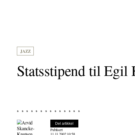
JAZZ
Statsstipend til Egil
Del artikkel
Publisert
11.11.2002 10:58