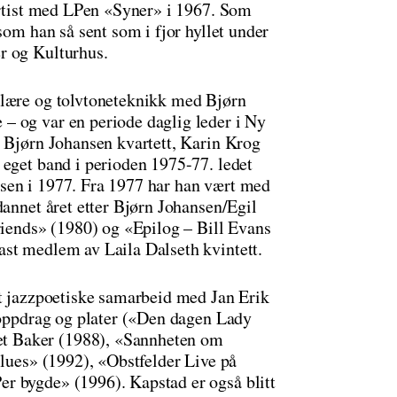
oartist med LPen «Syner» i 1967. Som
som han så sent som i fjor hyllet under
r og Kulturhus.
ilære og tolvtoneteknikk med Bjørn
– og var en periode daglig leder i Ny
. Bjørn Johansen kvartett, Karin Krog
 eget band i perioden 1975-77. ledet
sen i 1977. Fra 1977 har han vært med
dannet året etter Bjørn Johansen/Egil
riends» (1980) og «Epilog – Bill Evans
ast medlem av Laila Dalseth kvintett.
tt jazzpoetiske samarbeid med Jan Erik
aloppdrag og plater («Den dagen Lady
t Baker (1988), «Sannheten om
Blues» (1992), «Obstfelder Live på
r bygde» (1996). Kapstad er også blitt