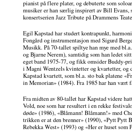
pianist på flere plater, og debuterte som sol
musiker er han særlig inspirert av Bill Evans, 
konsertserien Jazz Tribute på Drammens Teate
Egil Kapstad har studert kontrapunkt, harmon
Fongård og instrumentasjon med Sigurd Berge 
Musikk. På 70-tallet spiltye han mye med bl.a
og Bjarne Nerem), samtidig som han ledet sitt
eget band 1975-77, og fikk omsider Buddy-pri
i Magni Wentzels kvintetter og kvartetter, og 
Kapstad kvartett, som bl.a. sto bak platene «F
in Memorian» (1984). Fra 1985 har han vært f
Fra midten av 80-tallet har Kapstad videre ha
Vold, noe som har resultert i en rekke festiv
døde» (1986), «Blåmann! Blåmann!» med Che
trikken er at den brenner» (1990), «Pytt Pytt 
Rebekka West» (1993) og «Her er huset som Pe