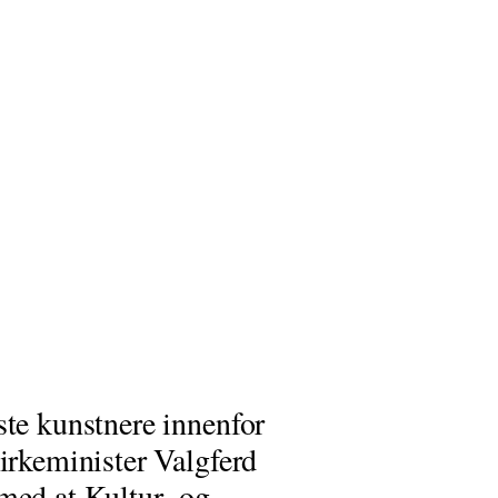
ste kunstnere innenfor
kirkeminister Valgferd
med at Kultur- og