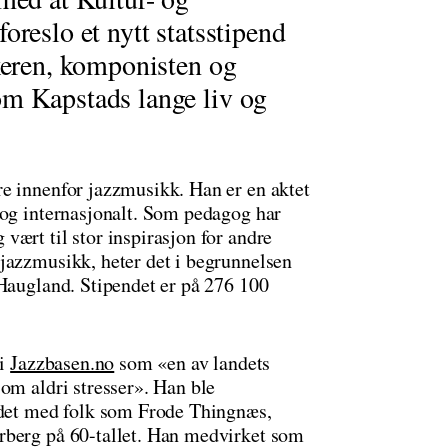
oreslo et nytt statsstipend
ikeren, komponisten og
om Kapstads lange liv og
e innenfor jazzmusikk. Han er en aktet
 og internasjonalt. Som pedagog har
ært til stor inspirasjon for andre
jazzmusikk, heter det i begrunnelsen
 Haugland. Stipendet er på 276 100
 i
Jazzbasen.no
som «en av landets
om aldri stresser». Han ble
eidet med folk som Frode Thingnæs,
rberg på 60-tallet. Han medvirket som