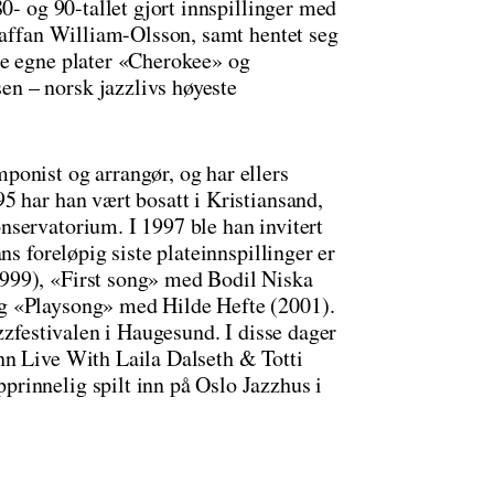
0- og 90-tallet gjort innspillinger med
Staffan William-Olsson, samt hentet seg
ne egne plater «Cherokee» og
n – norsk jazzlivs høyeste
onist og arrangør, og har ellers
5 har han vært bosatt i Kristiansand,
servatorium. I 1997 ble han invitert
ns foreløpig siste plateinnspillinger er
999), «First song» med Bodil Niska
g «Playsong» med Hilde Hefte (2001).
zzfestivalen i Haugesund. I disse dager
hn Live With Laila Dalseth & Totti
rinnelig spilt inn på Oslo Jazzhus i