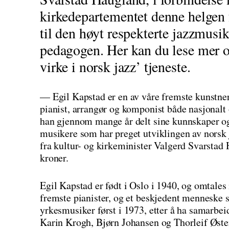
kirkedepartementet denne helgen f
til den høyt respekterte jazzmus
pedagogen. Her kan du lese mer 
virke i norsk jazz’ tjeneste.
— Egil Kapstad er en av våre fremste kunstner
pianist, arrangør og komponist både nasjonalt
han gjennom mange år delt sine kunnskaper og v
musikere som har preget utviklingen av norsk 
fra kultur- og kirkeminister Valgerd Svarstad
kroner.
Egil Kapstad er født i Oslo i 1940, og omtales
fremste pianister, og et beskjedent menneske s
yrkesmusiker først i 1973, etter å ha samarb
Karin Krogh, Bjørn Johansen og Thorleif Øste