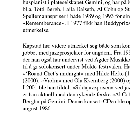
huspianist i plateselskapet Gemini, og har på 8
bl.a. Totti Bergh, Laila Dalseth, Al Cohn og 
Spellemannspriser i både 1989 og 1993 for si
«Rememberance». I 1977 fikk han Buddyprixse
utmerkelse.
Kapstad har videre utmerket seg både som komp
jobbet med jazzprosjekter for ungdom. Fra 199
der han også har undervist ved Agder Musikkon
til å gi solokonsert under Molde-festivalen. Ha
«‘Round Chet’s midnight» med Hilde Hefte (1
(2000), «Violin» med Ola Kvernberg (2000) o
I 2001 ble han tildelt «Sildajazzprisen» ved ja
er han aktuell med den rykende ferske «Al Co
Bergh» på Gemini. Denne konsert-CDen ble opp
august 1986.