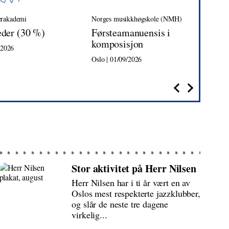
rakademi
Norges musikkhøgskole (NMH)
Tr
eder (30 %)
Førsteamanuensis i
Da
komposisjon
/2026
Tro
Oslo | 01/09/2026
Stor aktivitet på Herr Nilsen
Herr Nilsen har i ti år vært en av
Oslos mest respekterte jazzklubber,
og slår de neste tre dagene
virkelig...