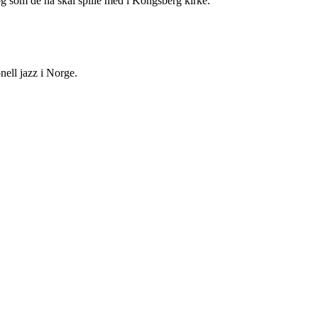
 som de nå skal spille med i Kongsberg kirke.
nell jazz i Norge.