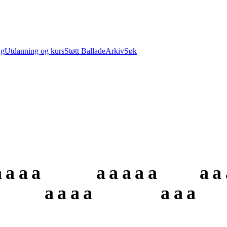
ng
Utdanning og kurs
Støtt Ballade
Arkiv
Søk
a
a
a
a
a
a
a
a
a
a
a
a
a
a
a
a
a
a