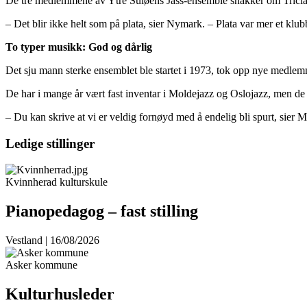
De tre medlemmene av Ytre Suløens Jass-ensemble snakker om Tricia 
– Det blir ikke helt som på plata, sier Nymark. – Plata var mer et klubb
To typer musikk: God og dårlig
Det sju mann sterke ensemblet ble startet i 1973, tok opp nye medlemme
De har i mange år vært fast inventar i Moldejazz og Oslojazz, men de h
– Du kan skrive at vi er veldig fornøyd med å endelig bli spurt, sier M
Ledige stillinger
Kvinnherad kulturskule
Pianopedagog – fast stilling
Vestland | 16/08/2026
Asker kommune
Kulturhusleder