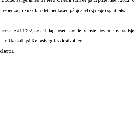
Boutté, sangerinnen fra New Orleans som de ga ut plate med i 2002, og
-repertoar, i kirka blir det mer basert på gospel og negro spirituals.
r senest i 1992, og er i dag ansett som de fremste utøverne av tradisjo
ar ikke spilt på Kongsberg Jazzfestival før.
elsæter.