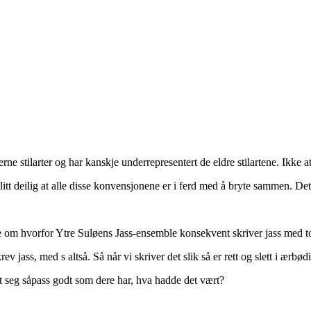
 stilarter og har kanskje underrepresentert de eldre stilartene. Ikke at d
itt deilig at alle disse konvensjonene er i ferd med å bryte sammen. Det
e om hvorfor Ytre Suløens Jass-ensemble konsekvent skriver jass med to 
ev jass, med s altså. Så når vi skriver det slik så er rett og slett i ærbø
dt seg såpass godt som dere har, hva hadde det vært?