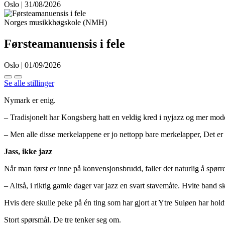
Oslo | 31/08/2026
Norges musikkhøgskole (NMH)
Førsteamanuensis i fele
Oslo | 01/09/2026
Se alle stillinger
Nymark er enig.
– Tradisjonelt har Kongsberg hatt en veldig kred i nyjazz og mer moderne
– Men alle disse merkelappene er jo nettopp bare merkelapper, Det er l
Jass, ikke jazz
Når man først er inne på konvensjonsbrudd, faller det naturlig å spørr
– Altså, i riktig gamle dager var jazz en svart stavemåte. Hvite band skr
Hvis dere skulle peke på én ting som har gjort at Ytre Suløen har hol
Stort spørsmål. De tre tenker seg om.