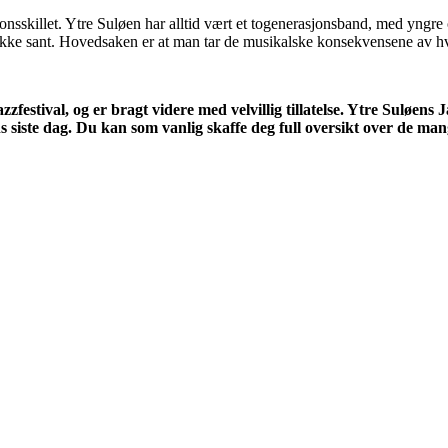
nsskillet. Ytre Suløen har alltid vært et togenerasjonsband, med yngre 
ler, ikke sant. Hovedsaken er at man tar de musikalske konsekvensene av h
zzfestival, og er bragt videre med velvillig tillatelse. Ytre Suløen
s siste dag. Du kan som vanlig skaffe deg full oversikt over de man