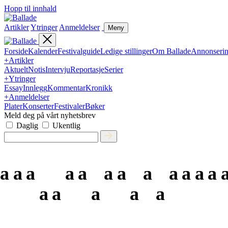
Hopp til innhald
Artikler
Ytringer
Anmeldelser
Meny
Forside
Kalender
Festivalguide
Ledige stillinger
Om Ballade
Annonseri
+
Artikler
Aktuelt
Notis
Intervju
Reportasje
Serier
+
Ytringer
Essay
Innlegg
Kommentar
Kronikk
+
Anmeldelser
Plater
Konserter
Festivaler
Bøker
Meld deg på vårt nyhetsbrev
Daglig
Ukentlig
a
a
a
a
a
a
a
a
a
a
a
a
a
a
a
a
a