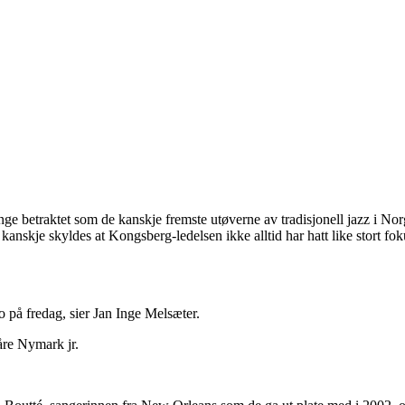
nge betraktet som de kanskje fremste utøverne av tradisjonell jazz i No
kanskje skyldes at Kongsberg-ledelsen ikke alltid har hatt like stort foku
o på fredag, sier Jan Inge Melsæter.
Kåre Nymark jr.