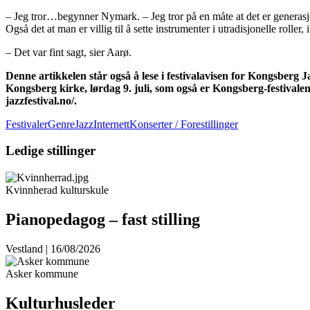
– Jeg tror…begynner Nymark. – Jeg tror på en måte at det er generasjo
Også det at man er villig til å sette instrumenter i utradisjonelle rol
– Det var fint sagt, sier Aarø.
Denne artikkelen står også å lese i festivalavisen for Kongsberg Ja
Kongsberg kirke, lørdag 9. juli, som også er Kongsberg-festivalen
jazzfestival.no/
.
Festivaler
GenreJazz
Internett
Konserter / Forestillinger
Ledige stillinger
Kvinnherad kulturskule
Pianopedagog – fast stilling
Vestland | 16/08/2026
Asker kommune
Kulturhusleder