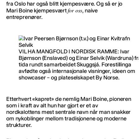
fra Oslo har også blitt kjempesvære. Og så er jo
for oss
Mari Boine kjempesvært
, naive
entreprenører.
VIL HA MANGFOLD I NORDISK RAMME: Ivar
Bjørnson (Enslaved) og Einar Selvik (Wardruna) f
tida rundt samarbeidet Skuggsjá. Forestillinga
avfødte også internasjonale visninger, ideen om
showcaser – og plateselskapet By Norse.
Etterhvert «kapret» de nemlig Mari Boine, pioneren
som i kraft av alt hun har gjort er et av
nordkalottens mest sentrale navn når man snakker
om nykoblinger mellom tradisjonene og moderne
strukturer.