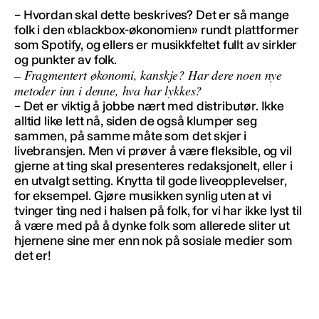
– Hvordan skal dette beskrives? Det er så mange
folk i den «blackbox-økonomien» rundt plattformer
som Spotify, og ellers er musikkfeltet fullt av sirkler
og punkter av folk.
– Fragmentert økonomi, kanskje? Har dere noen nye
metoder inn i denne, hva har lykkes?
– Det er viktig å jobbe nært med distributør. Ikke
alltid like lett nå, siden de også klumper seg
sammen, på samme måte som det skjer i
livebransjen. Men vi prøver å være fleksible, og vil
gjerne at ting skal presenteres redaksjonelt, eller i
en utvalgt setting. Knytta til gode liveopplevelser,
for eksempel. Gjøre musikken synlig uten at vi
tvinger ting ned i halsen på folk, for vi har ikke lyst til
å være med på å dynke folk som allerede sliter ut
hjernene sine mer enn nok på sosiale medier som
det er!