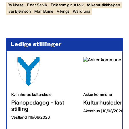
By Norse
Einar Selvik
Folk som gir ut folk
folkemusikkbølgen
Ivar Bjørnson
Mari Boine
Vikings
Wardruna
Ledige stillinger
Kvinnherad kulturskule
Asker kommune
Pianopedagog – fast
Kulturhusleder
stilling
Akershus | 10/08/2026
Vestland | 16/08/2026