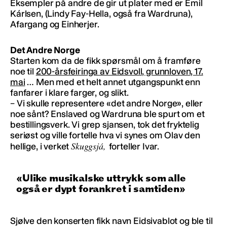
Eksempler på andre de gir ut plater med er Emil
Kárlsen, (Lindy Fay-Hella, også fra Wardruna),
Afargang og Einherjer.
Det Andre Norge
Starten kom da de fikk spørsmål om å framføre
noe til
200-årsfeiringa av Eidsvoll, grunnloven, 17.
mai
… Men med et helt annet utgangspunkt enn
fanfarer i klare farger, og slikt.
– Vi skulle representere «det andre Norge», eller
noe sånt? Enslaved og Wardruna ble spurt om et
bestillingsverk. Vi grep sjansen, tok det fryktelig
seriøst og ville fortelle hva vi synes om Olav den
Skuggsjá,
hellige, i verket
forteller Ivar.
Ulike musikalske uttrykk som alle
også er dypt forankret i samtiden
Sjølve den konserten fikk navn Eidsivablot og ble til