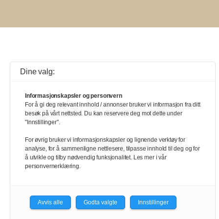
Dine valg:
Informasjonskapsler og personvern
For å gi deg relevant innhold / annonser bruker vi informasjon fra ditt
besøk på vårt nettsted. Du kan reservere deg mot dette under
"Innstillinger".
For øvrig bruker vi informasjonskapsler og lignende verktøy for
analyse, for å sammenligne nettlesere, tilpasse innhold til deg og for
å utvikle og tilby nødvendig funksjonalitet. Les mer i vår
personvernerklæring.
Avvis alle
Godta valgte
Innstillinger