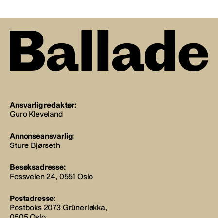
Ansvarlig redaktør:
Guro Kleveland
Annonseansvarlig:
Sture Bjørseth
Besøksadresse:
Fossveien 24, 0551 Oslo
Postadresse:
Postboks 2073 Grünerløkka,
0505 Oslo