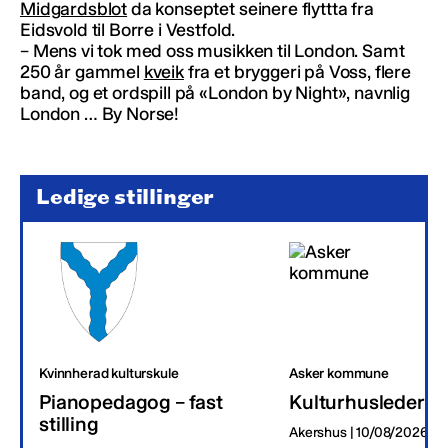
Midgardsblot
da konseptet seinere flyttta fra
Eidsvold til Borre i Vestfold.
– Mens vi tok med oss musikken til London. Samt
250 år gammel
kveik
fra et bryggeri på Voss, flere
band, og et ordspill på «London by Night», navnlig
London … By Norse!
Ledige stillinger
Kvinnherad kulturskule
Asker kommune
Pianopedagog – fast
Kulturhusleder
stilling
Akershus | 10/08/2026