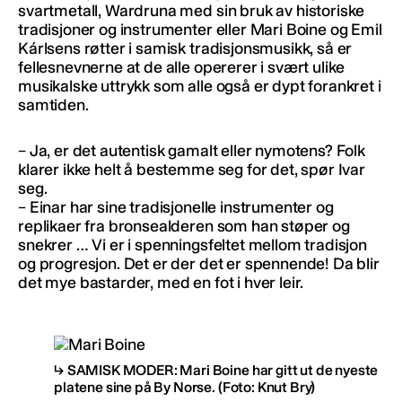
svartmetall, Wardruna med sin bruk av historiske
tradisjoner og instrumenter eller Mari Boine og Emil
Kárlsens røtter i samisk tradisjonsmusikk, så er
fellesnevnerne at de alle opererer i svært ulike
musikalske uttrykk som alle også er dypt forankret i
samtiden.
– Ja, er det autentisk gamalt eller nymotens? Folk
klarer ikke helt å bestemme seg for det, spør Ivar
seg.
– Einar har sine tradisjonelle instrumenter og
replikaer fra bronsealderen som han støper og
snekrer … Vi er i spenningsfeltet mellom tradisjon
og progresjon. Det er der det er spennende! Da blir
det mye bastarder, med en fot i hver leir.
SAMISK MODER: Mari Boine har gitt ut de nyeste
platene sine på By Norse.
(Foto: Knut Bry)