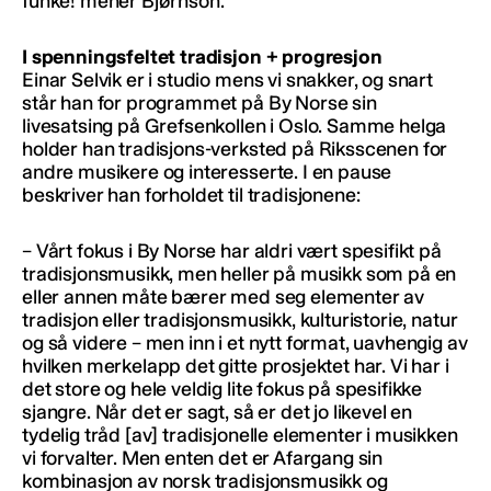
funke! mener Bjørnson.
I spenningsfeltet tradisjon + progresjon
Einar Selvik er i studio mens vi snakker, og snart
står han for programmet på By Norse sin
livesatsing på Grefsenkollen i Oslo. Samme helga
holder han tradisjons-verksted på Riksscenen for
andre musikere og interesserte. I en pause
beskriver han forholdet til tradisjonene:
– Vårt fokus i By Norse har aldri vært spesifikt på
tradisjonsmusikk, men heller på musikk som på en
eller annen måte bærer med seg elementer av
tradisjon eller tradisjonsmusikk, kulturistorie, natur
og så videre – men inn i et nytt format, uavhengig av
hvilken merkelapp det gitte prosjektet har. Vi har i
det store og hele veldig lite fokus på spesifikke
sjangre. Når det er sagt, så er det jo likevel en
tydelig tråd [av] tradisjonelle elementer i musikken
vi forvalter. Men enten det er Afargang sin
kombinasjon av norsk tradisjonsmusikk og