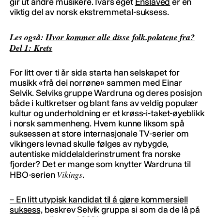
gir ut andre musikere. Ivars eget
Enslaved
er en
viktig del av norsk ekstremmetal-suksess.
Les også:
Hvor kommer alle disse folk.polatene fra?
Del 1: Krets
For litt over ti år sida starta han selskapet for
musikk «frå dei norrøne» sammen med Einar
Selvik. Selviks gruppe Wardruna og deres posisjon
både i kultkretser og blant fans av veldig populær
kultur og underholdning er et krøss-i-taket-øyeblikk
i norsk sammenheng. Hvem kunne liksom spå
suksessen at store internasjonale TV-serier om
vikingers levnad skulle følges av nybygde,
autentiske middelalderinstrument fra norske
fjorder? Det er mange som knytter Wardruna til
Vikings
HBO-serien
.
– En litt utypisk kandidat til å gjøre kommersiell
suksess,
beskrev Selvik gruppa si som da de lå på