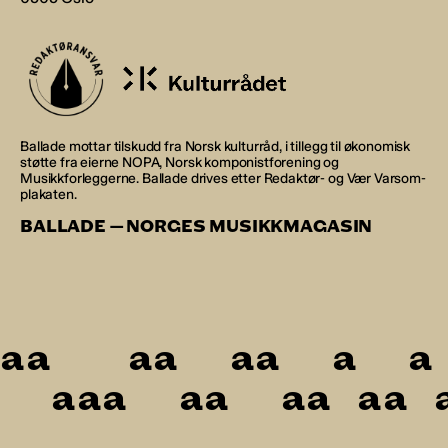
Ballade mottar tilskudd fra Norsk kulturråd, i tillegg til økonomisk
støtte fra eierne NOPA, Norsk komponistforening og
Musikkforleggerne. Ballade drives etter Redaktør- og Vær Varsom-
plakaten.
BALLADE — NORGES MUSIKKMAGASIN
a
a
a
a
a
a
a
a
a
a
a
a
a
a
a
a
a