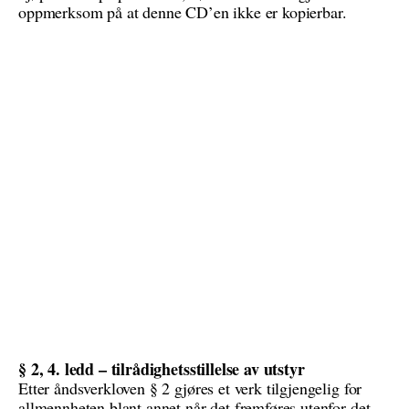
oppmerksom på at denne CD’en ikke er kopierbar.
§ 2, 4. ledd – tilrådighetsstillelse av utstyr
Etter åndsverkloven § 2 gjøres et verk tilgjengelig for
allmennheten blant annet når det fremføres utenfor det