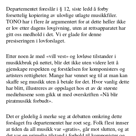
Departementet foreslår i § 12, siste ledd å forby
forsettelig kopiering av ulovlige utlagte musikkfiler.
TONO har i flere år argumentert for at dette heller ikke
er lov etter dagens lovgivning, uten at rettsapparatet har
gitt oss medhold i det. Vi er glade for denne
presiseringen i lovforslaget.
Etter noen år med «vill vest» og lovløse tilstander i
musikkbruk på nettet, blir det ikke uten videre lett å
gjenskape respekten og forståelsen for komponisters og
artisters rettigheter. Mange har vennet seg til at man kan
skaffe seg musikk uten å betale for det. Hvor vanlig dette
har blitt, illustreres av oppslaget hos et av de største
mediehusene som gikk ut med overskriften «Nå blir
piratmusikk forbudt».
Det er gledelig å merke seg at debatten omkring dette
forslaget fra departementet har roet seg. Folk flest innser
at tiden da all musikk var «gratis», går mot slutten, og at
det var en urimelig tilstand i forhold til komponister og