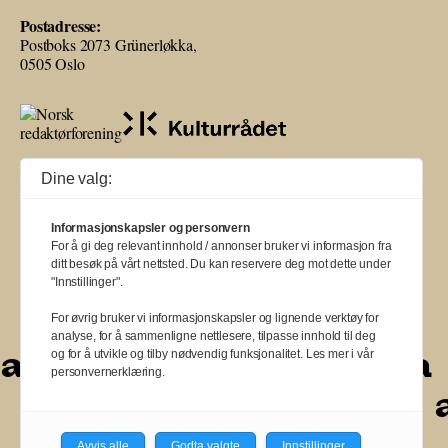
Postadresse:
Postboks 2073 Grünerløkka,
0505 Oslo
Ballade mottar tilskudd fra Norsk kulturråd, i tillegg til økonomisk støtte
Dine valg:
fra eierne NOPA, Norsk komponistforening og Musikkforleggerne.
Ballade drives etter Redaktør- og Vær Varsom-plakaten.
Informasjonskapsler og personvern
BALLADE — NORGES MUSIKKMAGASIN
For å gi deg relevant innhold / annonser bruker vi informasjon fra
ditt besøk på vårt nettsted. Du kan reservere deg mot dette under
"Innstillinger".
For øvrig bruker vi informasjonskapsler og lignende verktøy for
analyse, for å sammenligne nettlesere, tilpasse innhold til deg
a
a
a
a
a
a
a
a
a
og for å utvikle og tilby nødvendig funksjonalitet. Les mer i vår
personvernerklæring.
a
a
a
a
a
a
a
a
Avvis alle
Godta valgte
Innstillinger