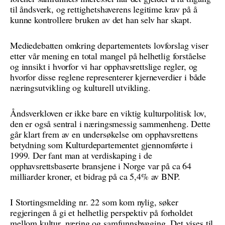
til åndsverk, og rettighetshaverens legitime krav på å
kunne kontrollere bruken av det han selv har skapt.
Mediedebatten omkring departementets lovforslag viser
etter vår mening en total mangel på helhetlig forståelse
og innsikt i hvorfor vi har opphavsrettslige regler, og
hvorfor disse reglene representerer kjerneverdier i både
næringsutvikling og kulturell utvikling.
Åndsverkloven er ikke bare en viktig kulturpolitisk lov,
den er også sentral i næringsmessig sammenheng. Dette
går klart frem av en undersøkelse om opphavsrettens
betydning som Kulturdepartementet gjennomførte i
1999. Der fant man at verdiskaping i de
opphavsrettsbaserte bransjene i Norge var på ca 64
milliarder kroner, et bidrag på ca 5,4% av BNP.
I Stortingsmelding nr. 22 som kom nylig, søker
regjeringen å gi et helhetlig perspektiv på forholdet
mellom kultur, næring og samfunnsbygging. Det vises til