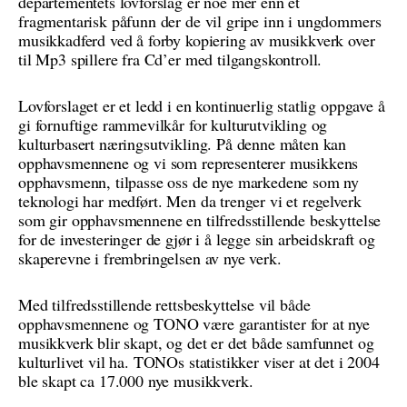
departementets lovforslag er noe mer enn et
fragmentarisk påfunn der de vil gripe inn i ungdommers
musikkadferd ved å forby kopiering av musikkverk over
til Mp3 spillere fra Cd’er med tilgangskontroll.
Lovforslaget er et ledd i en kontinuerlig statlig oppgave å
gi fornuftige rammevilkår for kulturutvikling og
kulturbasert næringsutvikling. På denne måten kan
opphavsmennene og vi som representerer musikkens
opphavsmenn, tilpasse oss de nye markedene som ny
teknologi har medført. Men da trenger vi et regelverk
som gir opphavsmennene en tilfredsstillende beskyttelse
for de investeringer de gjør i å legge sin arbeidskraft og
skaperevne i frembringelsen av nye verk.
Med tilfredsstillende rettsbeskyttelse vil både
opphavsmennene og TONO være garantister for at nye
musikkverk blir skapt, og det er det både samfunnet og
kulturlivet vil ha. TONOs statistikker viser at det i 2004
ble skapt ca 17.000 nye musikkverk.