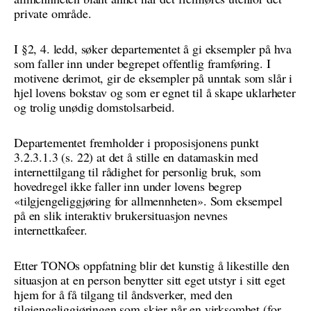
private område.
I §2, 4. ledd, søker departementet å gi eksempler på hva
som faller inn under begrepet offentlig framføring. I
motivene derimot, gir de eksempler på unntak som slår i
hjel lovens bokstav og som er egnet til å skape uklarheter
og trolig unødig domstolsarbeid.
Departementet fremholder i proposisjonens punkt
3.2.3.1.3 (s. 22) at det å stille en datamaskin med
internettilgang til rådighet for personlig bruk, som
hovedregel ikke faller inn under lovens begrep
«tilgjengeliggjøring for allmennheten». Som eksempel
på en slik interaktiv brukersituasjon nevnes
internettkafeer.
Etter TONOs oppfatning blir det kunstig å likestille den
situasjon at en person benytter sitt eget utstyr i sitt eget
hjem for å få tilgang til åndsverker, med den
tilgjengeliggjøringen som skjer når en virksomhet (for