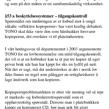
og som på den måten er en samfunnskadelig virksomhet.
§53 a beskyttelsessystemer – tilgangskontroll
Spørsmålet om innføringen av et forbud mot å omgå
såkalte «effektive kopisperrer» har vært kraftig debattert.
TONO skal ikke være den som hårdnakket forsvarer
kopisperrer, det overlater vi til plateindustrien.
I vårt høringssvar til departementet i 2003 argumenterte
TONO for en lovbestemmelse om mild tilgangskontroll,
det vil si at en forbruker kan ta et par tre kopier til eget
privat bruk når han har kjøpt for eks en lydfil på nett.
Når det er sagt, må det understrekes at det i norsk lov
ikke finnes en regel som pålegger en rettighetshaver å
lage åndsverk som kan kopieres.
Kopisperreproblematikken er etter vår mening vel så mye
et markeds- og forbrukerrettsspørsmål som et
opphavsrettslig spørsmål. Dersom man i platebutikken
kjøper en kopisperret CD, bør man nok bli gjort