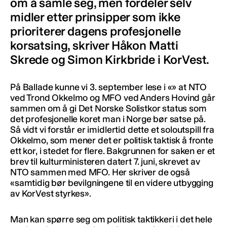
om å samle seg, men fordeler selv
midler etter prinsipper som ikke
prioriterer dagens profesjonelle
korsatsing, skriver Håkon Matti
Skrede og Simon Kirkbride i KorVest.
På Ballade kunne vi 3. september lese i «» at NTO
ved Trond Okkelmo og MFO ved Anders Hovind går
sammen om å gi Det Norske Solistkor status som
det profesjonelle koret man i Norge bør satse på.
Så vidt vi forstår er imidlertid dette et soloutspill fra
Okkelmo, som mener det er politisk taktisk å fronte
ett kor, i stedet for flere. Bakgrunnen for saken er et
brev til kulturministeren datert 7. juni, skrevet av
NTO sammen med MFO. Her skriver de også
«samtidig bør bevilgningene til en videre utbygging
av KorVest styrkes».
Man kan spørre seg om politisk taktikkeri i det hele