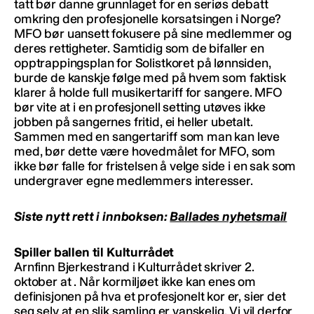
tatt bør danne grunnlaget for en seriøs debatt
omkring den profesjonelle korsatsingen i Norge?
MFO bør uansett fokusere på sine medlemmer og
deres rettigheter. Samtidig som de bifaller en
opptrappingsplan for Solistkoret på lønnsiden,
burde de kanskje følge med på hvem som faktisk
klarer å holde full musikertariff for sangere. MFO
bør vite at i en profesjonell setting utøves ikke
jobben på sangernes fritid, ei heller ubetalt.
Sammen med en sangertariff som man kan leve
med, bør dette være hovedmålet for MFO, som
ikke bør falle for fristelsen å velge side i en sak som
undergraver egne medlemmers interesser.
Siste nytt rett i innboksen:
Ballades nyhetsmail
Spiller ballen til Kulturrådet
Arnfinn Bjerkestrand i Kulturrådet skriver 2.
oktober at . Når kormiljøet ikke kan enes om
definisjonen på hva et profesjonelt kor er, sier det
seg selv at en slik samling er vanskelig. Vi vil derfor