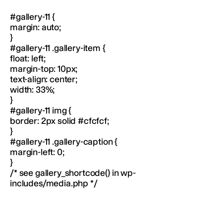
#gallery-11 {
margin: auto;
}
#gallery-11 .gallery-item {
float: left;
margin-top: 10px;
text-align: center;
width: 33%;
}
#gallery-11 img {
border: 2px solid #cfcfcf;
}
#gallery-11 .gallery-caption {
margin-left: 0;
}
/* see gallery_shortcode() in wp-
includes/media.php */