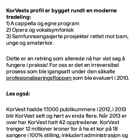
KorVests profil er bygget rundt en moderne
tredeling:
1) A cappella og egne program
2) Opera og vokalsymfonisk
3) Samfunnsengasjerte prosjekter rettet mot barn,
unge og amatørkor.
Dette er en retning som allerede nå har vist seg å
fungere i praksis! For oss er det en irreversibel
prosess som ble igangsatt under den såkalte
profesjonaliseringsfloppen
som ble evaluert i 2010.
Les også:
KorVest hadde 17.000 publikummere i 2012, i 2013
blir KorVest sett og hørt av enda flere. Når 2013 er
over har KorVest hatt 42 opptredener. KorVest
trenger 12 millioner kroner for å ha et kor på 18
sangere i 100% stilling, inkludert administrasjon og