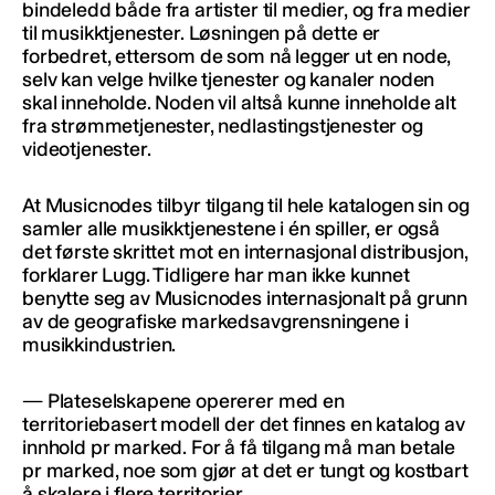
bindeledd både fra artister til medier, og fra medier
til musikktjenester. Løsningen på dette er
forbedret, ettersom de som nå legger ut en node,
selv kan velge hvilke tjenester og kanaler noden
skal inneholde. Noden vil altså kunne inneholde alt
fra strømmetjenester, nedlastingstjenester og
videotjenester.
At Musicnodes tilbyr tilgang til hele katalogen sin og
samler alle musikktjenestene i én spiller, er også
det første skrittet mot en internasjonal distribusjon,
forklarer Lugg. Tidligere har man ikke kunnet
benytte seg av Musicnodes internasjonalt på grunn
av de geografiske markedsavgrensningene i
musikkindustrien.
— Plateselskapene opererer med en
territoriebasert modell der det finnes en katalog av
innhold pr marked. For å få tilgang må man betale
pr marked, noe som gjør at det er tungt og kostbart
å skalere i flere territorier.