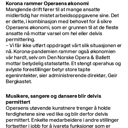
Korona rammer Operaens økonomi
Manglende drift fører til at mange ansatte
midlertidig har mistet arbeidsoppgavene sine. Det
er dette, i kombinasjon med behovet for å sikre
Operaens økonomi, som er grunnen til at de fleste
ansatte nå mottar varsel om hel eller delvis
permittering.
– Vi får ikke utført oppdraget vårt slik situasjonen er
nå. Korona-pandemien rammer også økonomien
vår hardt, selv om Den Norske Opera & Ballett
mottar betydelig statsstøtte. Et stengt operahus og
avlyste forestillinger betyr store tapte
egeninntekter, sier administrerende direktør, Geir
Bergkastet.
Musikere, sangere og dansere blir delvis
permittert
Operaens utøvende kunstnere trenger å holde
ferdighetene sine ved like og blir derfor delvis
permittert. Enkelte medarbeidere i andre stillinger
fortsetter i jobb for å ivareta funksjoner som er