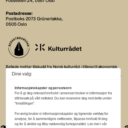
Fossveien 24, 0551 Oslo
Postadresse:
Postboks 2073 Grünerløkka,
0505 Oslo
Ballade mottar tilskudd fra Norsk kulturråd, i tillegg til økonomisk
støtte fra eierne NOPA, Norsk komponistforening og
Dine valg:
Musikkforleggerne. Ballade drives etter Redaktør- og Vær Varsom-
plakaten.
Informasjonskapsler og personvern
BALLADE — NORGES MUSIKKMAGASIN
For å gi deg relevant innhold / annonser bruker vi informasjon fra
ditt besøk på vårt nettsted. Du kan reservere deg mot dette under
"Innstillinger".
For øvrig bruker vi informasjonskapsler og lignende verktøy for
analyse, for å sammenligne nettlesere, tilpasse innhold til deg
a
a
a
a
a
a
og for å utvikle og tilby nødvendig funksjonalitet. Les mer i vår