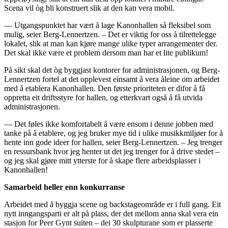
Scena vil òg bli konstruert slik at den kan vera mobil.
— Utgangspunktet har vært å lage Kanonhallen så fleksibel som
mulig, seier Berg-Lennertzen. – Det er viktig for oss å tilrettelegge
lokalet, slik at man kan kjøre mange ulike typer arrangementer der.
Det skal ikke være et problem dersom man har et lite publikum!
På sikt skal det òg byggjast kontorer for administrasjonen, og Berg-
Lennertzen fortel at det opplevest einsamt å vera åleine om arbeidet
med å etablera Kanonhallen. Den første prioriteten er difor å få
oppretta eit driftsstyre for hallen, og etterkvart også å få utvida
administrasjonen.
— Det føles ikke komfortabelt å være ensom i denne jobben med
tanke på å etablere, og jeg bruker mye tid i ulike musikkmiljøer for å
hente inn gode ideer for hallen, seier Berg-Lennertzen. – Jeg trenger
en ressursbank hvor jeg henter ut det jeg trenger for å drive stedet –
og jeg skal gjøre mitt ytterste for å skape flere arbeidsplasser i
Kanonhallen!
Samarbeid heller enn konkurranse
Arbeidet med å byggja scene og backstageområde er i full gang. Eit
nytt inngangsparti er alt på plass, der det mellom anna skal vera ein
stasjon for Peer Gynt suiten – dei 30 skulpturane som er plasserte