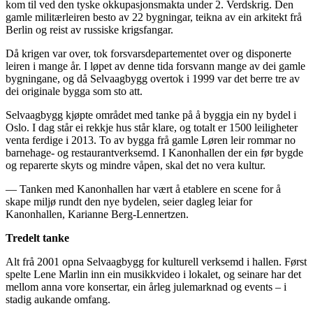
kom til ved den tyske okkupasjonsmakta under 2. Verdskrig. Den
gamle militærleiren besto av 22 bygningar, teikna av ein arkitekt frå
Berlin og reist av russiske krigsfangar.
Då krigen var over, tok forsvarsdepartementet over og disponerte
leiren i mange år. I løpet av denne tida forsvann mange av dei gamle
bygningane, og då Selvaagbygg overtok i 1999 var det berre tre av
dei originale bygga som sto att.
Selvaagbygg kjøpte området med tanke på å byggja ein ny bydel i
Oslo. I dag står ei rekkje hus står klare, og totalt er 1500 leiligheter
venta ferdige i 2013. To av bygga frå gamle Løren leir rommar no
barnehage- og restaurantverksemd. I Kanonhallen der ein før bygde
og reparerte skyts og mindre våpen, skal det no vera kultur.
— Tanken med Kanonhallen har vært å etablere en scene for å
skape miljø rundt den nye bydelen, seier dagleg leiar for
Kanonhallen, Karianne Berg-Lennertzen.
Tredelt tanke
Alt frå 2001 opna Selvaagbygg for kulturell verksemd i hallen. Først
spelte Lene Marlin inn ein musikkvideo i lokalet, og seinare har det
mellom anna vore konsertar, ein årleg julemarknad og events – i
stadig aukande omfang.