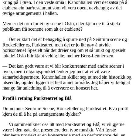
kring på Løren. I den vesle smia i Kanonhallen vert det satsa på å
etablera ein bar/restaurant som vil vera open, uavhengig av dei
øvrige arrangementa i hallen.
Men er det rom for ei ny scene i Oslo, eller kjem de til å stjela
publikum frå scenene som alt er etablerte?
— Det er klart det er behagelig å spurte ned på Sentrum scene og
Rockefeller og Parkteatret, men det er jo litt gøy å utvide
horisontene! Spesielt når det dreier seg om et så unikt og spesielt
lokale! Oslo blir kjapt veldig lite, meiner Berg-Lennertzen.
— Det kan godt være at vi blir konkurrenter med andre scener i
byen, men i utgangspunktet tenker jeg mer at vi vil være
samarbeidspartnere. Kanonhallen skiller seg ut med sin historikk og
utseende, og den ligger i et helt annet område. Jeg håper virkelig at
mange får anledning til å overvære en konsert her.
Profil i retning Parkteatret og Blå
Du nemner Sentrum Scene, Rockefeller og Parkteatret. Kva profil
kjem de til å ha på arrangementa dykkar?
— Vi sammenlikner oss litt med Parkteatret og Blå, vi vil gjerne
være i den gata der, presentere den type musikk. Vårt første
planlagte prosjekt er en konsertserie med en performance-del, en