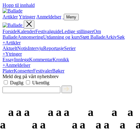
Hopp til innhald
Artikler
Ytringer
Anmeldelser
Meny
Forside
Kalender
Festivalguide
Ledige stillinger
Om
Ballade
Annonsering
Utdanning og kurs
Støtt Ballade
Arkiv
Søk
+
Artikler
Aktuelt
Notis
Intervju
Reportasje
Serier
+
Ytringer
Essay
Innlegg
Kommentar
Kronikk
+
Anmeldelser
Plater
Konserter
Festivaler
Bøker
Meld deg på vårt nyhetsbrev
Daglig
Ukentlig
a
a
a
a
a
a
a
a
a
a
a
a
a
a
a
a
a