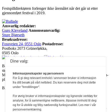
Festspilldirektøren forlenger ikke åremålet når det går ut etter
gjennomført festival i 2019.
Ansvarlig redaktør:
Guro Kleveland
Annonseansvarlig:
Sture Bjørseth
Besøksadresse:
Fossveien 24, 0551 Oslo
Postadresse:
Postboks 2073 Grünerløkka,
0505 Oslo
Dine valg:
Ballade mottar tilskudd fra Norsk kulturråd, i tillegg til økonomisk
støtte fra eierne NOPA, Norsk komponistforening og
Informasjonskapsler og personvern
Musikkforleggerne. Ballade drives etter Redaktør- og Vær Varsom-
For å gi deg relevant innhold / annonser bruker vi informasjon
plakaten.
fra ditt besøk på vårt nettsted. Du kan reservere deg mot dette
under "Innstillinger".
BALLADE — NORGES MUSIKKMAGASIN
For øvrig bruker vi informasjonskapsler og lignende verktøy for
analyse, for å sammenligne nettlesere, tilpasse innhold til deg
a
a
a
a
a
a
a
a
og for å utvikle og tilby nødvendig funksjonalitet. Les mer i vår
personvernerklæring.