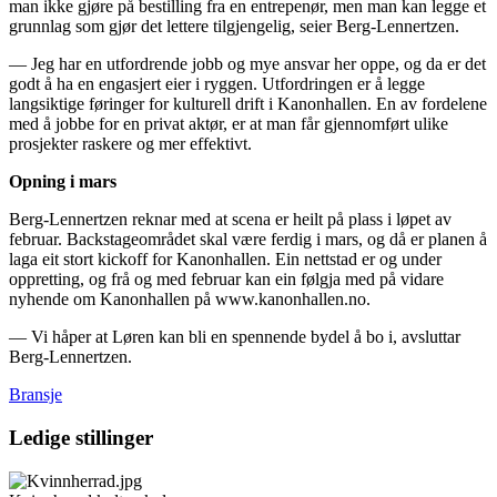
man ikke gjøre på bestilling fra en entrepenør, men man kan legge et
grunnlag som gjør det lettere tilgjengelig, seier Berg-Lennertzen.
— Jeg har en utfordrende jobb og mye ansvar her oppe, og da er det
godt å ha en engasjert eier i ryggen. Utfordringen er å legge
langsiktige føringer for kulturell drift i Kanonhallen. En av fordelene
med å jobbe for en privat aktør, er at man får gjennomført ulike
prosjekter raskere og mer effektivt.
Opning i mars
Berg-Lennertzen reknar med at scena er heilt på plass i løpet av
februar. Backstageområdet skal være ferdig i mars, og då er planen å
laga eit stort kickoff for Kanonhallen. Ein nettstad er og under
oppretting, og frå og med februar kan ein følgja med på vidare
nyhende om Kanonhallen på www.kanonhallen.no.
— Vi håper at Løren kan bli en spennende bydel å bo i, avsluttar
Berg-Lennertzen.
Bransje
Ledige stillinger