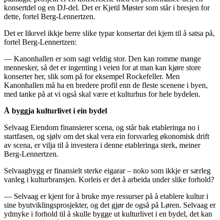
konsertdel og en DJ-del. Det er Kjetil Møster som står i bresjen for
dette, fortel Berg-Lennertzen.
Det er likevel ikkje berre slike typar konsertar dei kjem til å satsa på,
fortel Berg-Lennertzen:
— Kanonhallen er som sagt veldig stor. Den kan romme mange
mennesker, så det er ingenting i veien for at man kan kjøre store
konserter her, slik som på for eksempel Rockefeller. Men
Kanonhallen må ha en bredere profil enn de fleste scenene i byen,
med tanke på at vi også skal være et kulturhus for hele bydelen.
Å byggja kulturlivet i ein bydel
Selvaag Eiendom finansierer scena, og står bak etableringa no i
startfasen, og sjølv om det skal vera ein forsvarleg økonomisk drift
av scena, er vilja til å investera i denne etableringa sterk, meiner
Berg-Lennertzen.
Selvaagbygg er finansielt sterke eigarar – noko som ikkje er særleg
vanleg i kulturbransjen. Korleis er det å arbeida under slike forhold?
— Selvaag er kjent for å bruke mye ressurser på å etablere kultur i
sine byutviklingsprosjekter, og det gjør de også på Løren. Selvaag er
ydmyke i forhold til å skulle bygge ut kulturlivet i en bydel, det kan