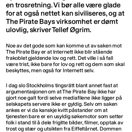
en trosretning. Vi bør alle være glade
for at også nettet kan siviliseres, og at
The Pirate Bays virksomhet er dømt
ulovlig, skriver Tellef Øgrim.
Noe av det gode som kan komme ut av saken mot
The Pirate Bay er at Internett ikke blir stående
frakoblet gjeldende lov og rett. Det ville i så fall
være trist, ikke bare for lov og rett og dem som skal
beskyttes, men også for Internett selv.
I dag slo Stockholms tingsrätt blant annet fast at
argumentasjonen om at The Pirate Bay ikke har
gjort noe galt fordi selve mediafilene ikke ligger på
selskapets servere ikke er gyldig. Selv om saken
ankes er vi da kanskje kvitt påstander om at
tjenesten bare er en usyldig søkemotor som setter
folk i stand til å dele frigitte bilder, filmer, opptak av
trost og stær og utsikten fra Eiffeltårnet. Dommen