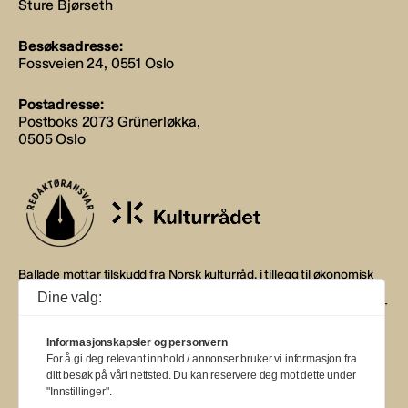
Sture Bjørseth
Besøksadresse:
Fossveien 24, 0551 Oslo
Postadresse:
Postboks 2073 Grünerløkka,
0505 Oslo
Ballade mottar tilskudd fra Norsk kulturråd, i tillegg til økonomisk
støtte fra eierne NOPA, Norsk komponistforening og
Dine valg:
Musikkforleggerne. Ballade drives etter Redaktør- og Vær Varsom-
plakaten.
Informasjonskapsler og personvern
BALLADE — NORGES MUSIKKMAGASIN
For å gi deg relevant innhold / annonser bruker vi informasjon fra
ditt besøk på vårt nettsted. Du kan reservere deg mot dette under
"Innstillinger".