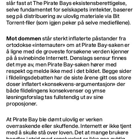
slår fast at The Pirate Bays eksistensberettigelse,
selve fundamentet for selskapets inntekter, baserer
seg på distribuering av ulovlig materiale via Bit
Torrent-filer (som igjen peker på selve mediefilene).
Mot dommen
står sterkt inflaterte påstander fra
ortodokse «internauter» om at Pirate Bay-saken er
å ligne med de groveste forsøkene verden kjenner
på å svinebinde Internett. Denslags sensur finnes
det mye av, men Pirate Bay-saken hører med
respekt og melde ikke med i det bildet. Begge sider
i fildelingsdebatten har de siste årene gitt oss store
doser inflatert «konsekvens-argumentasjon» der
både fildelingens konsekvenser og ymse
løsningsforslag tas fullstendig ut av sine
proposjoner.
At Pirate Bay ble dømt ulovlig er verken
overraskende eller skuffende. Internett er ikke tjent
med å skulle stå over loven. Det at mange brukere
handler i strid med regelverket er ikke noe gyldig