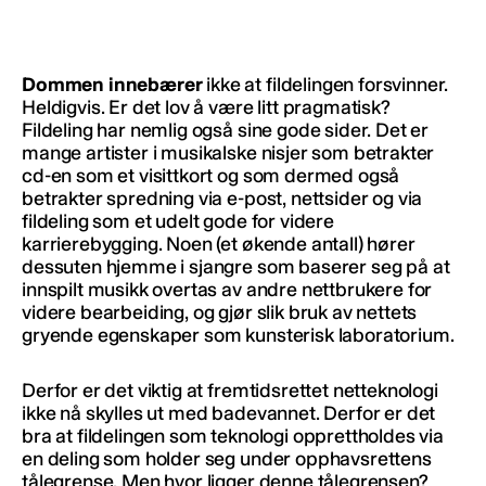
Dommen innebærer
ikke at fildelingen forsvinner.
Heldigvis. Er det lov å være litt pragmatisk?
Fildeling har nemlig også sine gode sider. Det er
mange artister i musikalske nisjer som betrakter
cd-en som et visittkort og som dermed også
betrakter spredning via e-post, nettsider og via
fildeling som et udelt gode for videre
karrierebygging. Noen (et økende antall) hører
dessuten hjemme i sjangre som baserer seg på at
innspilt musikk overtas av andre nettbrukere for
videre bearbeiding, og gjør slik bruk av nettets
gryende egenskaper som kunsterisk laboratorium.
Derfor er det viktig at fremtidsrettet netteknologi
ikke nå skylles ut med badevannet. Derfor er det
bra at fildelingen som teknologi opprettholdes via
en deling som holder seg under opphavsrettens
tålegrense. Men hvor ligger denne tålegrensen?