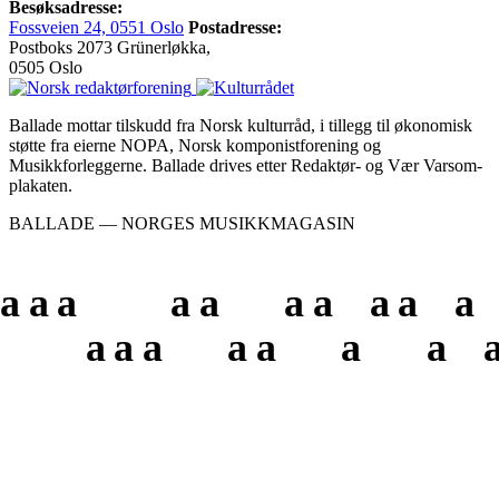
Besøksadresse:
Fossveien 24, 0551 Oslo
Postadresse:
Postboks 2073 Grünerløkka,
0505 Oslo
Ballade mottar tilskudd fra Norsk kulturråd, i tillegg til økonomisk
støtte fra eierne NOPA, Norsk komponistforening og
Musikkforleggerne. Ballade drives etter Redaktør- og Vær Varsom-
plakaten.
BALLADE — NORGES MUSIKKMAGASIN
a
a
a
a
a
a
a
a
a
a
a
a
a
a
a
a
a