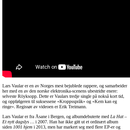
Lars Vaular er en av Norges mest bejublede rappere, og samarbeider
her med en av den norske elektronika-scenens ubestridte enere:
selveste Röyksopp. Dette er Vaulars tredje single på nokså kort tid,
og oppfølgeren til suksessene «Kroppsspråk» og «Kem kan eg
ringe». Regissør av videoen er Erik Treimann.
Lars Vaular er fra Åsane i Bergen, og albumdebuterte med
La Hat –
Et nytt dagslys …
i 2007. Han har ikke gitt ut et ordinært album
siden
1001 hjem
i 2013, men har markert seg med flere EP-er og