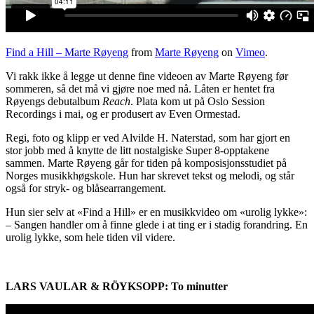
Find a Hill – Marte Røyeng
from
Marte Røyeng
on
Vimeo
.
Vi rakk ikke å legge ut denne fine videoen av Marte Røyeng før
sommeren, så det må vi gjøre noe med nå. Låten er hentet fra
Røyengs debutalbum
Reach
. Plata kom ut på Oslo Session
Recordings i mai, og er produsert av Even Ormestad.
Regi, foto og klipp er ved Alvilde H. Naterstad, som har gjort en
stor jobb med å knytte de litt nostalgiske Super 8-opptakene
sammen. Marte Røyeng går for tiden på komposisjonsstudiet på
Norges musikkhøgskole. Hun har skrevet tekst og melodi, og står
også for stryk- og blåsearrangement.
Hun sier selv at «Find a Hill» er en musikkvideo om «urolig lykke»:
– Sangen handler om å finne glede i at ting er i stadig forandring. En
urolig lykke, som hele tiden vil videre.
LARS VAULAR & RÖYKSOPP: To minutter