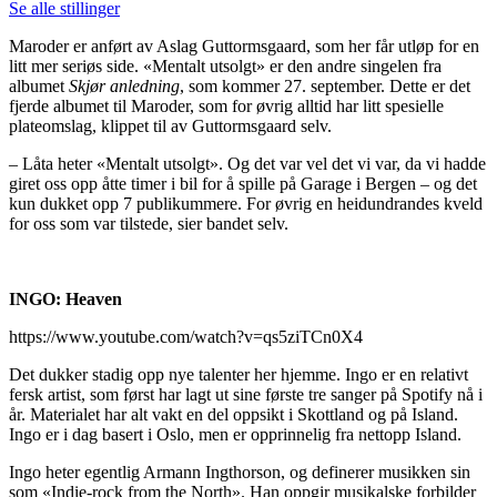
Se alle stillinger
Maroder er anført av Aslag Guttormsgaard, som her får utløp for en
litt mer seriøs side. «Mentalt utsolgt» er den andre singelen fra
albumet
Skjør anledning
, som kommer 27. september. Dette er det
fjerde albumet til Maroder, som for øvrig alltid har litt spesielle
plateomslag, klippet til av Guttormsgaard selv.
– Låta heter «Mentalt utsolgt». Og det var vel det vi var, da vi hadde
giret oss opp åtte timer i bil for å spille på Garage i Bergen – og det
kun dukket opp 7 publikummere. For øvrig en heidundrandes kveld
for oss som var tilstede, sier bandet selv.
INGO: Heaven
https://www.youtube.com/watch?v=qs5ziTCn0X4
Det dukker stadig opp nye talenter her hjemme. Ingo er en relativt
fersk artist, som først har lagt ut sine første tre sanger på Spotify nå i
år. Materialet har alt vakt en del oppsikt i Skottland og på Island.
Ingo er i dag basert i Oslo, men er opprinnelig fra nettopp Island.
Ingo heter egentlig Armann Ingthorson, og definerer musikken sin
som «Indie-rock from the North». Han oppgir musikalske forbilder