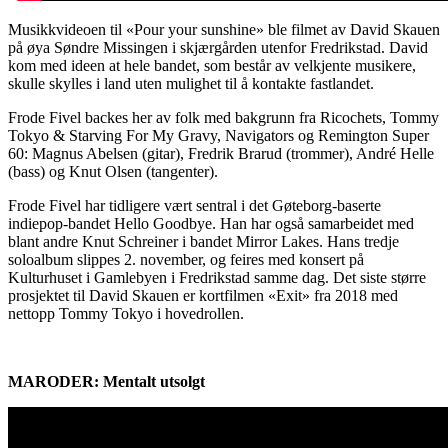
Musikkvideoen til «Pour your sunshine» ble filmet av David Skauen
på øya Søndre Missingen i skjærgården utenfor Fredrikstad. David
kom med ideen at hele bandet, som består av velkjente musikere,
skulle skylles i land uten mulighet til å kontakte fastlandet.
Frode Fivel backes her av folk med bakgrunn fra Ricochets, Tommy
Tokyo & Starving For My Gravy, Navigators og Remington Super
60: Magnus Abelsen (gitar), Fredrik Brarud (trommer), André Helle
(bass) og Knut Olsen (tangenter).
Frode Fivel har tidligere vært sentral i det Gøteborg-baserte
indiepop-bandet Hello Goodbye. Han har også samarbeidet med
blant andre Knut Schreiner i bandet Mirror Lakes. Hans tredje
soloalbum slippes 2. november, og feires med konsert på
Kulturhuset i Gamlebyen i Fredrikstad samme dag. Det siste større
prosjektet til David Skauen er kortfilmen «Exit» fra 2018 med
nettopp Tommy Tokyo i hovedrollen.
MARODER: Mentalt utsolgt