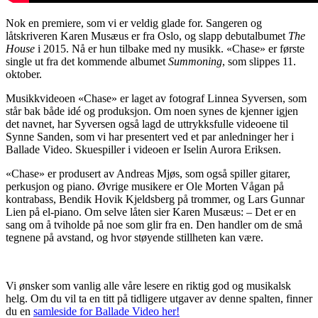
Nok en premiere, som vi er veldig glade for. Sangeren og
låtskriveren Karen Musæus er fra Oslo, og slapp debutalbumet
The
House
i 2015. Nå er hun tilbake med ny musikk. «Chase» er første
single ut fra det kommende albumet
Summoning
, som slippes 11.
oktober.
Musikkvideoen «Chase» er laget av fotograf Linnea Syversen, som
står bak både idé og produksjon. Om noen synes de kjenner igjen
det navnet, har Syversen også lagd de uttrykksfulle videoene til
Synne Sanden, som vi har presentert ved et par anledninger her i
Ballade Video. Skuespiller i videoen er Iselin Aurora Eriksen.
«Chase» er produsert av Andreas Mjøs, som også spiller gitarer,
perkusjon og piano. Øvrige musikere er Ole Morten Vågan på
kontrabass, Bendik Hovik Kjeldsberg på trommer, og Lars Gunnar
Lien på el-piano. Om selve låten sier Karen Musæus: – Det er en
sang om å tviholde på noe som glir fra en. Den handler om de små
tegnene på avstand, og hvor støyende stillheten kan være.
Vi ønsker som vanlig alle våre lesere en riktig god og musikalsk
helg. Om du vil ta en titt på tidligere utgaver av denne spalten, finner
du en
samleside for Ballade Video her!