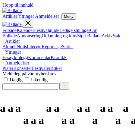
Hopp til innhald
Artikler
Ytringer
Anmeldelser
Meny
Forside
Kalender
Festivalguide
Ledige stillinger
Om
Ballade
Annonsering
Utdanning og kurs
Støtt Ballade
Arkiv
Søk
+
Artikler
Aktuelt
Notis
Intervju
Reportasje
Serier
+
Ytringer
Essay
Innlegg
Kommentar
Kronikk
+
Anmeldelser
Plater
Konserter
Festivaler
Bøker
Meld deg på vårt nyhetsbrev
Daglig
Ukentlig
a
a
a
a
a
a
a
a
a
a
a
a
a
a
a
a
a