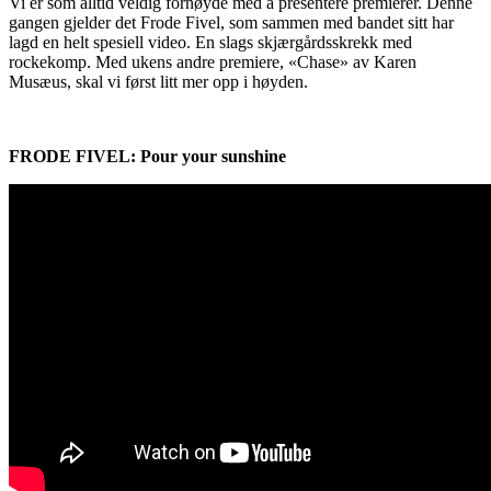
Vi er som alltid veldig fornøyde med å presentere premierer. Denne
gangen gjelder det Frode Fivel, som sammen med bandet sitt har
lagd en helt spesiell video. En slags skjærgårdsskrekk med
rockekomp. Med ukens andre premiere, «Chase» av Karen
Musæus, skal vi først litt mer opp i høyden.
FRODE FIVEL: Pour your sunshine