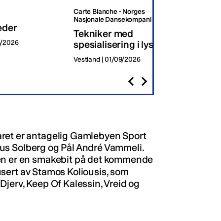
Carte Blanche - Norges
Oslo K
Nasjonale Dansekompani
eder
Dagli
Tekniker med
8/2026
spesialisering i lys
Oslo | 
Vestland | 01/09/2026
aret er antagelig Gamlebyen Sport
arius Solberg og Pål André Vammeli.
ten er en smakebit på det kommende
usert av Stamos Koliousis, som
Djerv, Keep Of Kalessin, Vreid og