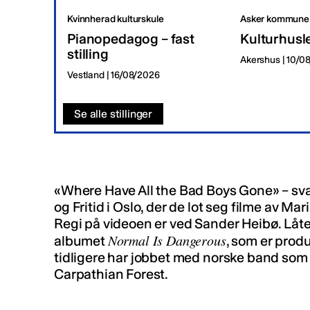
Kvinnherad kulturskule
Asker kommune
Pianopedagog – fast
Kulturhusl
stilling
Akershus | 10/0
Vestland | 16/08/2026
Se alle stillinger
«Where Have All the Bad Boys Gone» – sv
og Fritid i Oslo, der de lot seg filme av M
Regi på videoen er ved Sander Heibø. Lå
Normal Is Dangerous
albumet
, som er prod
tidligere har jobbet med norske band som 
Carpathian Forest.