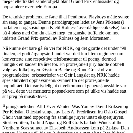
meget ettertraktet samlerobjekt blant Grand Prix-entusiaster og
popsamlere over hele Europa.
De tekniske problemene førte til at Penthouse Playboys måtte synge
sin sang to ganger. Denne parodigruppen ledet av Jens Pikenes (i
forfatteren og sosiologen Kjetil Rolness’ overdådige skikkelse) kom
på 4.plass med Om du elsket meg, en ganske treffende om noe
utdatert Grand Prix-parodi av Rolness og Jørn Mortensen.
Nå kunne det bare gå én vei for NRK, og det gjorde det under ’98-
finalen, et godt årgangsår. Landet var delt inn i fem regioner som
konverterte sine respektive telefonstemmer til poeng, dermed
unngikk en kaoset fra året for. En profesjonell jury hadde dobbelt
valør av folkejuryen. Øystein Bache og Rune Gokstad var
programledere, orkesterleder var Geir Langslet og NRK hadde
spesialinvitert opphavsmenn/kvinner fra det profesjonelle
popmiljøet. Det var tydelig at et velkomment generasjonsskifte var
på vei, dette var meritterte popsnekrere som på ulike vis hadde satt
sitt preg på musikklivet.
Åpningsmelodien All I Ever Wanted Was You av David Eriksen og
Per Kristian Ottestad sunget av Lars A. Fredriksen fra Oslo Gospel
Choir vant med toppoeng fra samtlige juryer untatt ekspertjuryen.
Storfavoritten, Torhild Nigar og Rolf Grafs ballade Winds of the
Northern Seas sunget av Elisabeth Andreassen kom på 2.plass. Den