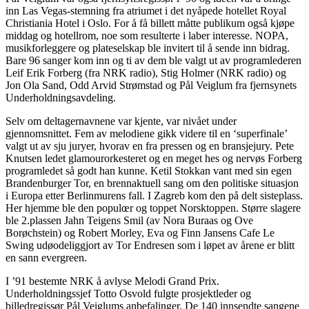
inn Las Vegas-stemning fra atriumet i det nyåpede hotellet Royal
Christiania Hotel i Oslo. For å få billett måtte publikum også kjøpe
middag og hotellrom, noe som resulterte i laber interesse. NOPA,
musikforleggere og plateselskap ble invitert til å sende inn bidrag.
Bare 96 sanger kom inn og ti av dem ble valgt ut av programlederen
Leif Erik Forberg (fra NRK radio), Stig Holmer (NRK radio) og
Jon Ola Sand, Odd Arvid Strømstad og Pål Veiglum fra fjernsynets
Underholdningsavdeling.
Selv om deltagernavnene var kjente, var nivået under
gjennomsnittet. Fem av melodiene gikk videre til en ‘superfinale’
valgt ut av sju juryer, hvorav en fra pressen og en bransjejury. Pete
Knutsen ledet glamourorkesteret og en meget hes og nervøs Forberg
programledet så godt han kunne. Ketil Stokkan vant med sin egen
Brandenburger Tor, en brennaktuell sang om den politiske situasjon
i Europa etter Berlinmurens fall. I Zagreb kom den på delt sisteplass.
Her hjemme ble den populœr og toppet Norsktoppen. Større slagere
ble 2.plassen Jahn Teigens Smil (av Nora Buraas og Ove
Borøchstein) og Robert Morley, Eva og Finn Jansens Cafe Le
Swing udøodeliggjort av Tor Endresen som i løpet av årene er blitt
en sann evergreen.
I ’91 bestemte NRK å avlyse Melodi Grand Prix.
Underholdningssjef Totto Osvold fulgte prosjektleder og
billedregissør Pål Veiglums anbefalinger. De 140 innsendte sangene