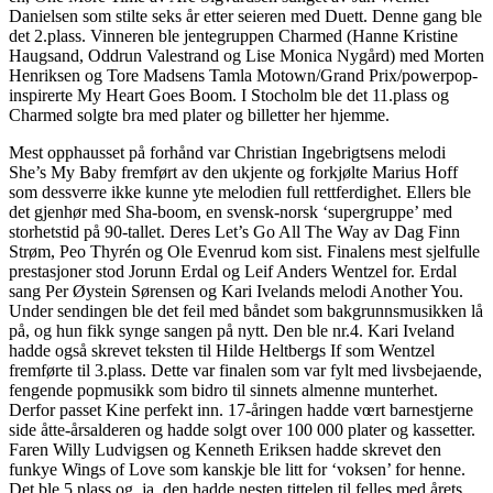
Danielsen som stilte seks år etter seieren med Duett. Denne gang ble
det 2.plass. Vinneren ble jentegruppen Charmed (Hanne Kristine
Haugsand, Oddrun Valestrand og Lise Monica Nygård) med Morten
Henriksen og Tore Madsens Tamla Motown/Grand Prix/powerpop-
inspirerte My Heart Goes Boom. I Stocholm ble det 11.plass og
Charmed solgte bra med plater og billetter her hjemme.
Mest opphausset på forhånd var Christian Ingebrigtsens melodi
She’s My Baby fremført av den ukjente og forkjølte Marius Hoff
som dessverre ikke kunne yte melodien full rettferdighet. Ellers ble
det gjenhør med Sha-boom, en svensk-norsk ‘supergruppe’ med
storhetstid på 90-tallet. Deres Let’s Go All The Way av Dag Finn
Strøm, Peo Thyrén og Ole Evenrud kom sist. Finalens mest sjelfulle
prestasjoner stod Jorunn Erdal og Leif Anders Wentzel for. Erdal
sang Per Øystein Sørensen og Kari Ivelands melodi Another You.
Under sendingen ble det feil med båndet som bakgrunnsmusikken lå
på, og hun fikk synge sangen på nytt. Den ble nr.4. Kari Iveland
hadde også skrevet teksten til Hilde Heltbergs If som Wentzel
fremførte til 3.plass. Dette var finalen som var fylt med livsbejaende,
fengende popmusikk som bidro til sinnets almenne munterhet.
Derfor passet Kine perfekt inn. 17-åringen hadde vœrt barnestjerne
side åtte-årsalderen og hadde solgt over 100 000 plater og kassetter.
Faren Willy Ludvigsen og Kenneth Eriksen hadde skrevet den
funkye Wings of Love som kanskje ble litt for ‘voksen’ for henne.
Det ble 5.plass og, ja, den hadde nesten tittelen til felles med årets