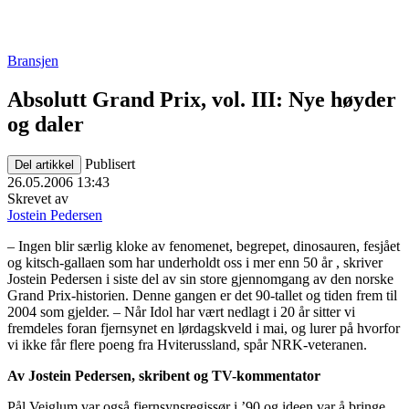
Bransjen
Absolutt Grand Prix, vol. III: Nye høyder
og daler
Publisert
Del artikkel
26.05.2006 13:43
Skrevet av
Jostein Pedersen
– Ingen blir særlig kloke av fenomenet, begrepet, dinosauren, fesjået
og kitsch-gallaen som har underholdt oss i mer enn 50 år , skriver
Jostein Pedersen i siste del av sin store gjennomgang av den norske
Grand Prix-historien. Denne gangen er det 90-tallet og tiden frem til
2004 som gjelder. – Når Idol har vært nedlagt i 20 år sitter vi
fremdeles foran fjernsynet en lørdagskveld i mai, og lurer på hvorfor
vi ikke får flere poeng fra Hviterussland, spår NRK-veteranen.
Av Jostein Pedersen, skribent og TV-kommentator
Pål Veiglum var også fjernsynsregissør i ’90 og ideen var å bringe