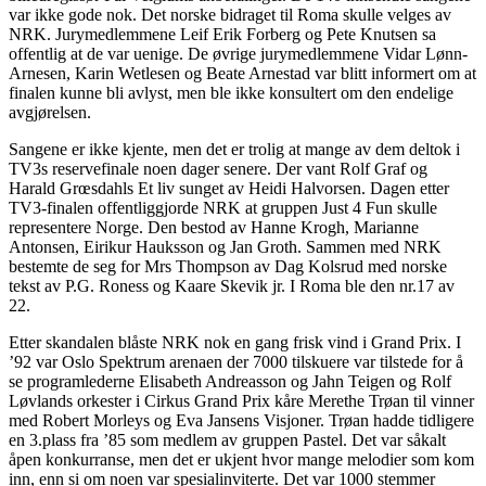
var ikke gode nok. Det norske bidraget til Roma skulle velges av
NRK. Jurymedlemmene Leif Erik Forberg og Pete Knutsen sa
offentlig at de var uenige. De øvrige jurymedlemmene Vidar Lønn-
Arnesen, Karin Wetlesen og Beate Arnestad var blitt informert om at
finalen kunne bli avlyst, men ble ikke konsultert om den endelige
avgjørelsen.
Sangene er ikke kjente, men det er trolig at mange av dem deltok i
TV3s reservefinale noen dager senere. Der vant Rolf Graf og
Harald Grœsdahls Et liv sunget av Heidi Halvorsen. Dagen etter
TV3-finalen offentliggjorde NRK at gruppen Just 4 Fun skulle
representere Norge. Den bestod av Hanne Krogh, Marianne
Antonsen, Eirikur Hauksson og Jan Groth. Sammen med NRK
bestemte de seg for Mrs Thompson av Dag Kolsrud med norske
tekst av P.G. Roness og Kaare Skevik jr. I Roma ble den nr.17 av
22.
Etter skandalen blåste NRK nok en gang frisk vind i Grand Prix. I
’92 var Oslo Spektrum arenaen der 7000 tilskuere var tilstede for å
se programlederne Elisabeth Andreasson og Jahn Teigen og Rolf
Løvlands orkester i Cirkus Grand Prix kåre Merethe Trøan til vinner
med Robert Morleys og Eva Jansens Visjoner. Trøan hadde tidligere
en 3.plass fra ’85 som medlem av gruppen Pastel. Det var såkalt
åpen konkurranse, men det er ukjent hvor mange melodier som kom
inn, enn si om noen var spesialinviterte. Det var 1000 stemmer