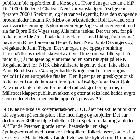
publikum ble oppfordret til å kle seg ut. Hvor dum går det an å bli?
De 1000 billettene i Chateau Neuf var vanskeligere å selge enn
fjorårets 7000 i Spektrum, og det var vel egentlig bare den syngende
programleder Ingunn Kyrkjebø og orkesterleder Rolf Løvland som
var i varietéstemning. Nykommeren Silje Vige vant overlegent med
sin far Bjørn Erik Viges sang Alle mine tankar. Det var bra, for på
folkemunne ble årets finale kalt ‘geriatrisk’ med bidrag fra ‘modne’
navn som Rune Larsen og Helge Nilsen, New Jordal Swingers og
evigaktuelle Jahn Teigen. Det var også mye oppstyr omkring
Larsen/Nilsens melodi skrevet av Ove Thue som var blitt spilt på
radio ti (!) år tidligere og vinnermelodien som ble spilt på NRK
Rogaland året før. NRK diskvalifiserte ingen av dem. Ikke siden
Arne Bendiksens 5/4-sanger hadde Norge sendt en mer original
melodi til den europeiske finalen. Den lignet på en greskkypriotisk
folkemelodi og ble introvert fremført av 16-årige Vige i sort kjole.
Alle mine tankar ble en formidabel radioslager her hjemme, i
Millstreet klappet publikum takten og etter at seks land hadde avgitt
stemme ledet den, men endte opp på 5.plass av 25.
NRK lœrte ikke av kostymefiaskoen. I OL-året ’94 skulle publikum
kle seg som på søndagstur, vifte med flagg og kubjeller. Det var
derfor over 3000 usolgte billetter i Oslo Spektrum da programleder
Alf Tande-Petersen gjorde entre i hesteslede i en slags
åpningssermoni med barnekor, felespillere, folkedansere, og joiking
av selveste Mattis Hœtta. Tande-Petersen ble hyldet som Dronning