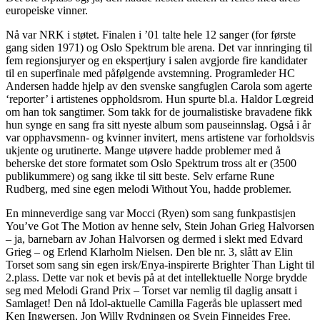
europeiske vinner.
Nå var NRK i støtet. Finalen i ’01 talte hele 12 sanger (for første
gang siden 1971) og Oslo Spektrum ble arena. Det var innringing til
fem regionsjuryer og en ekspertjury i salen avgjorde fire kandidater
til en superfinale med påfølgende avstemning. Programleder HC
Andersen hadde hjelp av den svenske sangfuglen Carola som agerte
‘reporter’ i artistenes oppholdsrom. Hun spurte bl.a. Haldor Lœgreid
om han tok sangtimer. Som takk for de journalistiske bravadene fikk
hun synge en sang fra sitt nyeste album som pauseinnslag. Også i år
var opphavsmenn- og kvinner invitert, mens artistene var forholdsvis
ukjente og urutinerte. Mange utøvere hadde problemer med å
beherske det store formatet som Oslo Spektrum tross alt er (3500
publikummere) og sang ikke til sitt beste. Selv erfarne Rune
Rudberg, med sine egen melodi Without You, hadde problemer.
En minneverdige sang var Mocci (Ryen) som sang funkpastisjen
You’ve Got The Motion av henne selv, Stein Johan Grieg Halvorsen
– ja, barnebarn av Johan Halvorsen og dermed i slekt med Edvard
Grieg – og Erlend Klarholm Nielsen. Den ble nr. 3, slått av Elin
Torset som sang sin egen irsk/Enya-inspirerte Brighter Than Light til
2.plass. Dette var nok et bevis på at det intellektuelle Norge brydde
seg med Melodi Grand Prix – Torset var nemlig til daglig ansatt i
Samlaget! Den nå Idol-aktuelle Camilla Fagerås ble uplassert med
Ken Ingwersen, Jon Willy Rydningen og Svein Finneides Free.