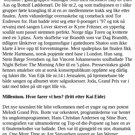
Aas og Bottolf Løddemœl. De ble nr.2, og som tradisjonen er i slike
grupper førte krangling til at en av medlemmene trakk seg like etter
finalen. Årets vidunderlige overraskelse og comeback stod Tor
Endresen for. Han hadde reist seg etter 0-poenget i ’97 og tok nå
revansj med sangen Lover skrevet av Kyrre Fritzner, en ypperlig
soullåt som passet stemmen perfekt. Norge tilga Toren og kvitterte
med en 3.plass. Årets skuffelse var Brandth som var Dag Brandth,
tidligere låtskriver og forgunnsfigur i gutteduoen Shatoo som ikke
klarte å leve opp til forventningene. Mest spalteplass før finalen fikk
Mette Hartmann, norsk popjente med base i London. Hun sang
Stein Børge Svendsen og Jan Vincent Johannessens soulballade The
Night Before The Morning After til en 5.plass. Presseviraken gjaldt
hennes uttalelser om at norsk konsertpublikum oppførte seg dårlig
og luktet ille. Van Eijk ble nr.14 i Jerusalem, på hjemmebane ble
både sangen og albumet store salgsuksesser. Joda, Grand Prix var i
takt med tiden på sitt eget lille vis.
Millenium. Hvor farer vi hen? (fritt etter Kai Eide)
Det nye tusenåret ble hilst velkommen med et yngre og mer potent
Melodi Grand Prix. Borte var orkesteret, programlederne var hentet
fra ungdomsprogrammer, Hans Christian Andersen og Stine Buer,
scenografien var ultramoderne og Top-of-the-Popsete og bare en av
ti finalemelodier var ballade. Den var til gjengjeld en stor, dramatisk
en, One More Time av Are Sigvardsen sunget av Jan Werner