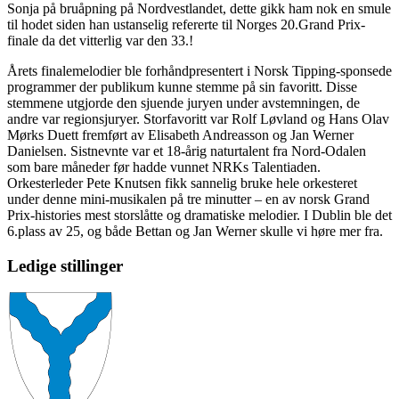
Sonja på bruåpning på Nordvestlandet, dette gikk ham nok en smule
til hodet siden han ustanselig refererte til Norges 20.Grand Prix-
finale da det vitterlig var den 33.!
Årets finalemelodier ble forhåndpresentert i Norsk Tipping-sponsede
programmer der publikum kunne stemme på sin favoritt. Disse
stemmene utgjorde den sjuende juryen under avstemningen, de
andre var regionsjuryer. Storfavoritt var Rolf Løvland og Hans Olav
Mørks Duett fremført av Elisabeth Andreasson og Jan Werner
Danielsen. Sistnevnte var et 18-årig naturtalent fra Nord-Odalen
som bare måneder før hadde vunnet NRKs Talentiaden.
Orkesterleder Pete Knutsen fikk sannelig bruke hele orkesteret
under denne mini-musikalen på tre minutter – en av norsk Grand
Prix-histories mest storslåtte og dramatiske melodier. I Dublin ble det
6.plass av 25, og både Bettan og Jan Werner skulle vi høre mer fra.
Ledige stillinger