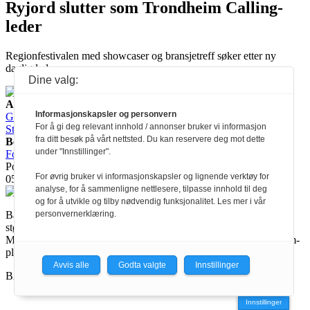
Ryjord slutter som Trondheim Calling-
leder
Regionfestivalen med showcaser og bransjetreff søker etter ny
daglig leder.
Dine valg:
Ansvarlig redaktør:
Informasjonskapsler og personvern
Guro Kleveland
Annonseansvarlig:
For å gi deg relevant innhold / annonser bruker vi informasjon
Sture Bjørseth
fra ditt besøk på vårt nettsted. Du kan reservere deg mot dette
Besøksadresse:
under "Innstillinger".
Fossveien 24, 0551 Oslo
Postadresse:
Postboks 2073 Grünerløkka,
For øvrig bruker vi informasjonskapsler og lignende verktøy for
0505 Oslo
analyse, for å sammenligne nettlesere, tilpasse innhold til deg
og for å utvikle og tilby nødvendig funksjonalitet. Les mer i vår
Ballade mottar tilskudd fra Norsk kulturråd, i tillegg til økonomisk
personvernerklæring.
støtte fra eierne NOPA, Norsk komponistforening og
Musikkforleggerne. Ballade drives etter Redaktør- og Vær Varsom-
plakaten.
Avvis alle
Godta valgte
Innstillinger
BALLADE — NORGES MUSIKKMAGASIN
Innstillinger