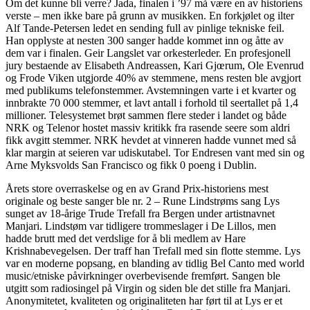
Om det kunne bli verre? Jada, finalen i ’97 må være en av historiens
verste – men ikke bare på grunn av musikken. En forkjølet og ilter
Alf Tande-Petersen ledet en sending full av pinlige tekniske feil.
Han opplyste at nesten 300 sanger hadde kommet inn og åtte av
dem var i finalen. Geir Langslet var orkesterleder. En profesjonell
jury bestaende av Elisabeth Andreassen, Kari Gjœrum, Ole Evenrud
og Frode Viken utgjorde 40% av stemmene, mens resten ble avgjort
med publikums telefonstemmer. Avstemningen varte i et kvarter og
innbrakte 70 000 stemmer, et lavt antall i forhold til seertallet på 1,4
millioner. Telesystemet brøt sammen flere steder i landet og både
NRK og Telenor hostet massiv kritikk fra rasende seere som aldri
fikk avgitt stemmer. NRK hevdet at vinneren hadde vunnet med så
klar margin at seieren var udiskutabel. Tor Endresen vant med sin og
Arne Myksvolds San Francisco og fikk 0 poeng i Dublin.
Årets store overraskelse og en av Grand Prix-historiens mest
originale og beste sanger ble nr. 2 – Rune Lindstrøms sang Lys
sunget av 18-årige Trude Trefall fra Bergen under artistnavnet
Manjari. Lindstøm var tidligere trommeslager i De Lillos, men
hadde brutt med det verdslige for å bli medlem av Hare
Krishnabevegelsen. Der traff han Trefall med sin flotte stemme. Lys
var en moderne popsang, en blanding av tidlig Bel Canto med world
music/etniske påvirkninger overbevisende fremført. Sangen ble
utgitt som radiosingel på Virgin og siden ble det stille fra Manjari.
Anonymitetet, kvaliteten og originaliteten har ført til at Lys er et