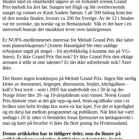
finalen med en omarbeidet utgave av en forkastet svensk Grand
Prix-melodi fra året før. Sangen het High og ble overbevisende
sunget og vunnet av Knut Anders Sørum. I alt 500 bidrag kom inn
til den norske finalen, hvorav ca 200 fra Sverige. Av de 12 i finalen
var tre svenske, sju norske og to flernasjonale. Slik er det bare i en
universell bransje der musikken lever over landegrenser.
Er NOPA-medlemmenes interesse for Melodi Grand Prix like laber
som plateselskapenes? (Jostein Hasselgård ble etter utallige
refusjoner utgitt på singel – for øyeblikkelig å komme inn på VG-
listen). Er ikke Grand Prix fint nok? Er ikke Grand Prix den riktige
arenaen å stille ut sine talenter? Er det ikke utfordrende nok? Aner
ikke.
Det finnes ingen konklusjon på Melodi Grand Prix. Ingen blir særlig
kloke av fenomenet, begrepet, dinosauren, fesjået, kitchgallaen –
kall’e’hva’ruvil – som i 2005 har underholdt oss i 50 år og der
Norge feirer hhv 20- og 10-årsjubileum som vinner. Norsk Grand
Prix-historie viser at det går opp-og-ned, frem-og-tilbake som i et
hvilket som helst livsløp hos noen en har kjær. For det er kjærlighet
og en dæsj hat mellom programmet og publikum. Når Idol har vært
nedlagt i 20 år sitter vi fremdeles foran fjernsynet en lørdagskveld i
mai og lurer på hvorfor vi ikke får flere poeng fra Hviterussland.
Denne artikkelen har to tidligere deler, som du finner på