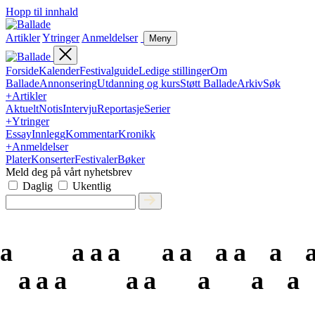
Hopp til innhald
Artikler
Ytringer
Anmeldelser
Meny
Forside
Kalender
Festivalguide
Ledige stillinger
Om
Ballade
Annonsering
Utdanning og kurs
Støtt Ballade
Arkiv
Søk
+
Artikler
Aktuelt
Notis
Intervju
Reportasje
Serier
+
Ytringer
Essay
Innlegg
Kommentar
Kronikk
+
Anmeldelser
Plater
Konserter
Festivaler
Bøker
Meld deg på vårt nyhetsbrev
Daglig
Ukentlig
a
a
a
a
a
a
a
a
a
a
a
a
a
a
a
a
a