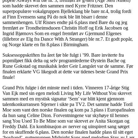
popete Always will ble nr. 3, fremført av g-sten (Åge Sten Nilsen)
som hadde skrevet den sammen med Kyrre Fritzner. Den
superpopulœre vokalgruppen Bjelleklang ble bare nr.4, trolig fordi
at Finn Evensens sang På do nok ble litt bisarr i denne
sammenhengen. Ulf Risnes endte på 6.plass med Bare du og jeg
fremført av Trondheimsduoen Christin Hoff og Erik Jacobsen og
Ingrid Bjørnovs Som en engel fremført av Gjermund Elgenes
(lillebror av Elg fra Dance With A Stranger) ble nr.7. Et godt popår,
og Norge klarte en fin 8.plass i Birmingham.
Suksessoppskriften fra året før ble fulgt i ’99. Bare inviterte fra
popmiljøet fikk delta og selv programlederne Øystein Bache og
Rune Gokstad og musikalsk leder Geir Langslet var de samme. Før
finalen erklarte VG likegodt at dette var tidenes beste Grand Prix
finale!
Grand Prix fulgte i det minste med i tiden. Vinneren 17-årige Stig
Van Ejk med sin egen melodi Living My Life Without You skrevet
sammen med en mystisk signatur ‘Sem’ var blitt kjent gjennom
talentkonkurransen Stjerner i sikte pa TV2. Det samme hadde Toril
Moe som vant den norske finalen og kom pa 3.plass i Europafinalen
da hun sang Celine Dion. Forventningene var skyhøye til hennes
sang You Used To Be Mine som var skrevet av Anita Skorgan og
Freddy Dahl. En kombinasjon av nerver og uinspirert sang sørget
for en skuffende 6.plass. Den norske finalen hadde plass til sitt eget
‘boyband’, guttegruppen Midnight Sons med melodien Stay av Lars