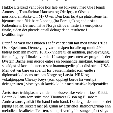
Haldor Lœgreid vant både hos fag- og folkejury med Ole Henrik
Antonsen, Tom-Steinar Hanssen og Ole Jørgen Olsens
musikaldramatiske On My Own. Den kom høyt pa platelistene her
hjemme, men fikk bare 3 poeng (fra Portugal) og endte sist i
København. Dermed måtte Norge stå over neste års europeiske
finale, siden det økende antall deltagerland resulterte i
kvalifiseringer.
Etter å ha vært ute i kulden i et år var det full fart med finale i ’03 i
Oslo Spektrum. Denne gang var den åpen for alle og rundt 450
bidrag kom inn hvorav 16 gikk videre til en audition, prøvesynging,
for en fagjury. I finalen var det 12 sanger presentert av programleder
Øystein Bache som gjorde entre i en brennende smoking, temmelig
smakløst så kort tid etter en stor branntragedie på et diskotek i USA.
Men det var bare en aperitif før pauseinnslaget som endte i
diplomatisk dissens mellom Norge og Latvia. NRK og
vokalgruppen Cheezy Keys (som opplagt burde ha vœrt på
deltagerlisten ) viste typisk latvisk kultur med russiske hjelpemidler.
Årets store trekkplaster var den norsk/svenske veterantrioen Kikki,
Bettan & Lotta som stilte med Thomaœs G:son og Elisabeth
Andreassons gladlåt Din hånd i min hånd. Da de gjorde entre ble det
piping i salen, sikkert mer på grunn av artistenes statsborgerskap enn
melodiens kvaliteter. Teksten, som prisverdig ble sunget på et slags