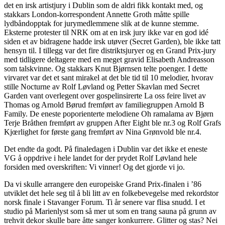
det en irsk artistjury i Dublin som de aldri fikk kontakt med, og
stakkars London-korrespondent Annette Groth måtte spille
lydbåndopptak for jurymedlemmene slik at de kunne stemme.
Eksterne protester til NRK om at en irsk jury ikke var en god idé
siden et av bidragene hadde irsk utøver (Secret Garden), ble ikke tatt
hensyn til. I tillegg var det fire distriktsjuryer og en Grand Prix-jury
med tidligere deltagere med en meget gravid Elisabeth Andreasson
som talskvinne. Og stakkars Knut Bjørnsen telte poenger. I dette
virvaret var det et sant mirakel at det ble tid til 10 melodier, hvorav
stille Nocturne av Rolf Løvland og Petter Skavlan med Secret
Garden vant overlegent over gospelinsirerte La oss feire livet av
Thomas og Arnold Børud fremført av familiegruppen Arnold B
Family. De eneste poporienterte melodiene Oh ramalama av Bjørn
Terje Bråthen fremført av gruppen After Eight ble nr.3 og Rolf Grafs
Kjœrlighet for første gang fremført av Nina Grønvold ble nr.4.
Det endte da godt. På finaledagen i Dublin var det ikke et eneste
VG å oppdrive i hele landet for der prydet Rolf Løvland hele
forsiden med overskriften: Vi vinner! Og det gjorde vi jo.
Da vi skulle arrangere den europeiske Grand Prix-finalen i ’86
utviklet det hele seg til å bli litt av en folkebevegelse med rekordstor
norsk finale i Stavanger Forum. Ti år senere var flisa snudd. I et
studio på Marienlyst som så mer ut som en trang sauna på grunn av
trehvit dekor skulle bare åtte sanger konkurrere. Glitter og stas? Nei