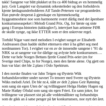
takk! Sangene var blitt plukket ut fra ca 400 bidrag av en hemmelig
jury. Geir Langslet var dynamisk orkesterleder og den forholdsvis
kjente lørdagsunderholderen Alf Tande-Petersen var programleder.
Han prøvde desperat å gjenskape en hjemmekoselig
hyggeatmosfœre noe som harmonerte svœrt dårlig med det åpenbare
konkurranseaspeket i Melodi Grand Prix. Og, for første og siste
gang i Europa-historien (takkoglov!), intervjuet han artistene FØR
de skulle synge, og ikke ETTER som er den uskrevne regel.
Torhild Nigar vant med melodien I evighet sunget av Elisabeth
Andreassen (hun hadde skiftet etternavn etter å ha giftet seg med
nordmannen Tor). I evighet var en av de innsendte sangene i ’91 da
NRK sa at sangene var for dårlige og avlyste hele konkurransen….
Dette var hele Norges Bettans fjerde Grand Prix-seier (en for
Sverige med Chips, to for Norge), men den første alene. Og gjett om
hun var klar: det ble 2.plass i Oslo Spektrum.
I den norske finalen var Jahn Teigen og Øystein Wiik
forhandsfavoritter under navnet To tenorer med Sverre og Øystein
Wiiks melodi Ariel. De ble nr.4, slått av delt 2.plass Geir Rønning
som sang sin egen Uten de’ og tvillingparet Helga Hatløy Hagen og
Marie Hatløy Ofsdal som sang sin egen Frieri. En sann joker, for
tvillingene var plassert sist på alle veddemållister og forhandstips
som de gikk an å satse penger på før konkurransen, noe nytt det året.