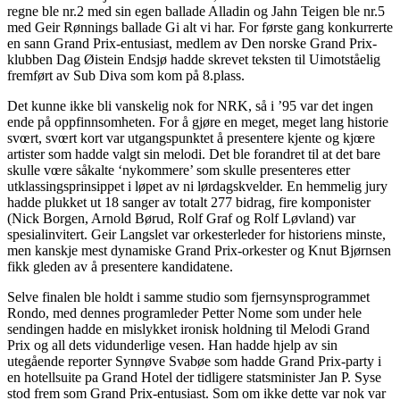
regne ble nr.2 med sin egen ballade Alladin og Jahn Teigen ble nr.5
med Geir Rønnings ballade Gi alt vi har. For første gang konkurrerte
en sann Grand Prix-entusiast, medlem av Den norske Grand Prix-
klubben Dag Øistein Endsjø hadde skrevet teksten til Uimotståelig
fremført av Sub Diva som kom på 8.plass.
Det kunne ikke bli vanskelig nok for NRK, så i ’95 var det ingen
ende på oppfinnsomheten. For å gjøre en meget, meget lang historie
svœrt, svœrt kort var utgangspunktet å presentere kjente og kjœre
artister som hadde valgt sin melodi. Det ble forandret til at det bare
skulle vœre såkalte ‘nykommere’ som skulle presenteres etter
utklassingsprinsippet i løpet av ni lørdagskvelder. En hemmelig jury
hadde plukket ut 18 sanger av totalt 277 bidrag, fire komponister
(Nick Borgen, Arnold Børud, Rolf Graf og Rolf Løvland) var
spesialinvitert. Geir Langslet var orkesterleder for historiens minste,
men kanskje mest dynamiske Grand Prix-orkester og Knut Bjørnsen
fikk gleden av å presentere kandidatene.
Selve finalen ble holdt i samme studio som fjernsynsprogrammet
Rondo, med dennes programleder Petter Nome som under hele
sendingen hadde en mislykket ironisk holdning til Melodi Grand
Prix og all dets vidunderlige vesen. Han hadde hjelp av sin
utegående reporter Synnøve Svabøe som hadde Grand Prix-party i
en hotellsuite pa Grand Hotel der tidligere statsminister Jan P. Syse
stod frem som Grand Prix-entusiast. Som om ikke dette var nok var