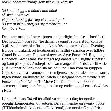
norsk, oppfattet mange som ufrivillig komisk:
Så kom å legg din hånd i min hånd
så skal vi vise vei
vi går sakte steg for steg vi vil aldri gå lei
og kjœrlighet vinner, og drømmene finner
kom, bare kom
Det hører med til observasjonen at ‘kjœrlighet’ uttaltes ‘shœrlihet’.
Det holdt til 4.plass for ‘tre damer på gang’, som året for kom på
3.plass i den svenske finalen. Årets friske pust var Good Evening
Europe, musikalsk og tekstmessig en festlig variasjon over tidløse
Grand Prix-temaer. Den var skrevet av Arve Furset, M. Rogde og
Benedicte Swengaard, ble sunget (og danset!) av Birgitte Einarsen
og kom på 3.plass. Andreplassen var manges forhåndsfavoritt Alfie
(Alf Gunnar Nilsen) med sin melodi One. Han kom fra gruppen
Cape som var satt sammen etter en fjernsynssendt talentkonkurranse.
Ingen kunne slå stillferdige Jostein Hasselgård som fremførte Arve
Fursets I’m Not Afraid To Move On. Den fikk over 78 000
stemmer, allsang på refrenget i salen og endte opp på en sterk 4.plass
i Riga.
Lørdag 6. mars ’04 vil for alltid være en trist dag for norske
populærkomponister- og autorer. Da vant nemlig en svensk troika
(T.Thörnholm/L.Andersson/D.Attlerud) den norske Grand Prix-