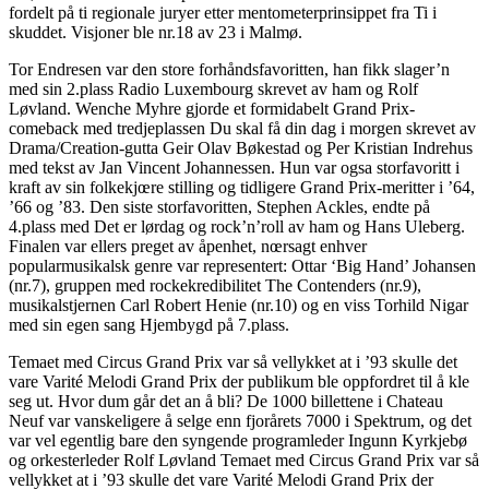
fordelt på ti regionale juryer etter mentometerprinsippet fra Ti i
skuddet. Visjoner ble nr.18 av 23 i Malmø.
Tor Endresen var den store forhåndsfavoritten, han fikk slager’n
med sin 2.plass Radio Luxembourg skrevet av ham og Rolf
Løvland. Wenche Myhre gjorde et formidabelt Grand Prix-
comeback med tredjeplassen Du skal få din dag i morgen skrevet av
Drama/Creation-gutta Geir Olav Bøkestad og Per Kristian Indrehus
med tekst av Jan Vincent Johannessen. Hun var ogsa storfavoritt i
kraft av sin folkekjœre stilling og tidligere Grand Prix-meritter i ’64,
’66 og ’83. Den siste storfavoritten, Stephen Ackles, endte på
4.plass med Det er lørdag og rock’n’roll av ham og Hans Uleberg.
Finalen var ellers preget av åpenhet, nœrsagt enhver
popularmusikalsk genre var representert: Ottar ‘Big Hand’ Johansen
(nr.7), gruppen med rockekredibilitet The Contenders (nr.9),
musikalstjernen Carl Robert Henie (nr.10) og en viss Torhild Nigar
med sin egen sang Hjembygd på 7.plass.
Temaet med Circus Grand Prix var så vellykket at i ’93 skulle det
vare Varité Melodi Grand Prix der publikum ble oppfordret til å kle
seg ut. Hvor dum går det an å bli? De 1000 billettene i Chateau
Neuf var vanskeligere å selge enn fjorårets 7000 i Spektrum, og det
var vel egentlig bare den syngende programleder Ingunn Kyrkjebø
og orkesterleder Rolf Løvland Temaet med Circus Grand Prix var så
vellykket at i ’93 skulle det vare Varité Melodi Grand Prix der