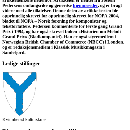
artikkellenkene nedenfor. Artikkelen er hentet fra Jostein
Pedersens omfangsrike og generøse
hjemmesider
, og er bragt
videre med alle tillatelser. Denne delen av artikkelserien ble
opprinnelig skrevet for
opprinnelig skrevet for NOPA 2004,
bladet til NOPA – Norsk forening for komponister og
tekstforfattere. Pedersen kommenterte for første gang Grand
Prix i 1994, og har også skrevet boken
«Historien om Melodi
Grand Prix» (Bladkompaniet)
. Han er også
styremedlem i
Norwegian British Chamber of Commerce (NBCC) i London,
og er redaksjonsmedlem i Klassisk Musikkmagasin i
Sandefjord.
Ledige stillinger
Kvinnherad kulturskule