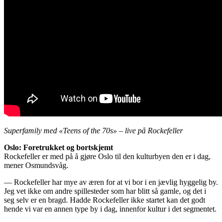
Superfamily med «Teens of the 70s» – live på Rockefeller
Oslo: Foretrukket og bortskjemt
Rockefeller er med på å gjøre Oslo til den kulturbyen den er i dag,
mener Osmundsvåg.
— Rockefeller har mye av æren for at vi bor i en jævlig hyggelig by.
Jeg vet ikke om andre spillesteder som har blitt så gamle, og det i
seg selv er en bragd. Hadde Rockefeller ikke startet kan det godt
hende vi var en annen type by i dag, innenfor kultur i det segmentet.