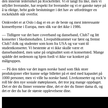
den innerste ledersirkel på Rockefeller. Vi er langt fra like, men vi
utfyller hverandre, har respekt for hverandre og vi er ganske nøye på
å ta riktige, helst gode beslutninger i det hav av utfordringer en
rockeklubb står overfor.
Omkvedet er at Oslo i dag er en av de beste og mest interessante
konsertbyene i Europa, men slik var det ikke i 1986.
— Tidligere var det bare coverband og danseband, Club7 og litt
konserter i Skedsmohallen. Livepublikummet var først og fremst
Club7-folk og studenter som kom fra USA og var vant til
studentkonserter. Vi bestemte at vi ikke skulle være et
dansebandsted, men satse på originalitet som et konsertsted. Mange
spådde det nedenom og hjem fordi vi ikke var konkret på
målgruppen.
— På den tiden var det ingen norske band som fikk store
produksjoner eller kunne selge billetter på et sted med kapasitet på
1000 personer, men vi ville ha norske band. Livekonserter og rock’n
roll ble den nye sosiale møteplassen, det tror jeg mange oppdaget.
Det er der du finner vennene dine, det er der du finner dama di, og
det er der du har de største opplevelsene dine.