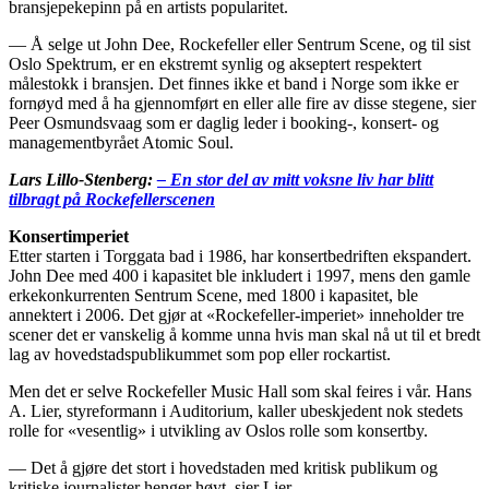
bransjepekepinn på en artists popularitet.
— Å selge ut John Dee, Rockefeller eller Sentrum Scene, og til sist
Oslo Spektrum, er en ekstremt synlig og akseptert respektert
målestokk i bransjen. Det finnes ikke et band i Norge som ikke er
fornøyd med å ha gjennomført en eller alle fire av disse stegene, sier
Peer Osmundsvaag som er daglig leder i booking-, konsert- og
managementbyrået Atomic Soul.
Lars Lillo-Stenberg:
– En stor del av mitt voksne liv har blitt
tilbragt på Rockefellerscenen
Konsertimperiet
Etter starten i Torggata bad i 1986, har konsertbedriften ekspandert.
John Dee med 400 i kapasitet ble inkludert i 1997, mens den gamle
erkekonkurrenten Sentrum Scene, med 1800 i kapasitet, ble
annektert i 2006. Det gjør at «Rockefeller-imperiet» inneholder tre
scener det er vanskelig å komme unna hvis man skal nå ut til et bredt
lag av hovedstadspublikummet som pop eller rockartist.
Men det er selve Rockefeller Music Hall som skal feires i vår. Hans
A. Lier, styreformann i Auditorium, kaller ubeskjedent nok stedets
rolle for «vesentlig» i utvikling av Oslos rolle som konsertby.
— Det å gjøre det stort i hovedstaden med kritisk publikum og
kritiske journalister henger høyt, sier Lier.