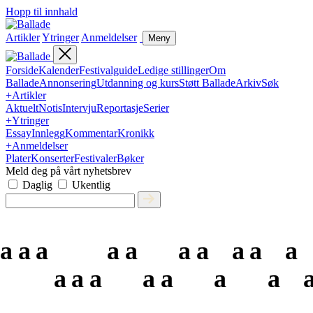
Hopp til innhald
Artikler
Ytringer
Anmeldelser
Meny
Forside
Kalender
Festivalguide
Ledige stillinger
Om
Ballade
Annonsering
Utdanning og kurs
Støtt Ballade
Arkiv
Søk
+
Artikler
Aktuelt
Notis
Intervju
Reportasje
Serier
+
Ytringer
Essay
Innlegg
Kommentar
Kronikk
+
Anmeldelser
Plater
Konserter
Festivaler
Bøker
Meld deg på vårt nyhetsbrev
Daglig
Ukentlig
a
a
a
a
a
a
a
a
a
a
a
a
a
a
a
a
a