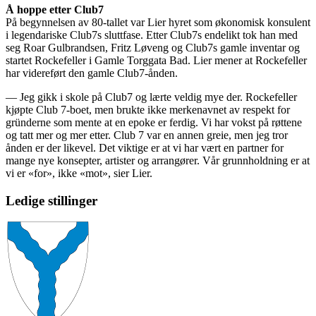
Å hoppe etter Club7
På begynnelsen av 80-tallet var Lier hyret som økonomisk konsulent
i legendariske Club7s sluttfase. Etter Club7s endelikt tok han med
seg Roar Gulbrandsen, Fritz Løveng og Club7s gamle inventar og
startet Rockefeller i Gamle Torggata Bad. Lier mener at Rockefeller
har videreført den gamle Club7-ånden.
— Jeg gikk i skole på Club7 og lærte veldig mye der. Rockefeller
kjøpte Club 7-boet, men brukte ikke merkenavnet av respekt for
gründerne som mente at en epoke er ferdig. Vi har vokst på røttene
og tatt mer og mer etter. Club 7 var en annen greie, men jeg tror
ånden er der likevel. Det viktige er at vi har vært en partner for
mange nye konsepter, artister og arrangører. Vår grunnholdning er at
vi er «for», ikke «mot», sier Lier.
Ledige stillinger