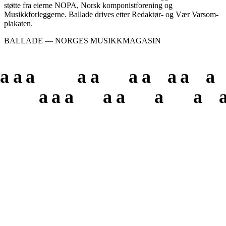
støtte fra eierne NOPA, Norsk komponistforening og
Musikkforleggerne. Ballade drives etter Redaktør- og Vær Varsom-
plakaten.
BALLADE — NORGES MUSIKKMAGASIN
a
a
a
a
a
a
a
a
a
a
a
a
a
a
a
a
a