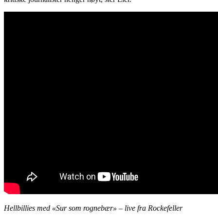
Hellbillies med «Sur som rognebær» – live fra Rockefeller