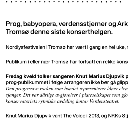
Prog, babyopera, verdensstjerner og Arkt
Tromsø denne siste konserthelgen.
Nordlysfestivalen i Tromsø har vært i gang en hel uke,
Publikum i eller nær Tromsø har fortsatt en rekke kon
Fredag kveld tolker sangeren Knut Marius Djupvik p
prog-publikummet i følge arrangøren ikke bør gå glipp
Den progressive rocken som bandet representerer låner elem
sjanger. Det var dårlige avgjørelser i plateselskapet som gj
konservatoriets rytmiske avdeling inntar Verdensteatret.
Knut Marius Djupvik vant The Voice i 2013, og NRKs St