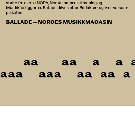
støtte fra eierne NOPA, Norsk komponistforening og
Musikkforleggerne. Ballade drives etter Redaktør- og Vær Varsom-
plakaten.
BALLADE — NORGES MUSIKKMAGASIN
a
a
a
a
a
a
a
a
a
a
a
a
a
a
a
a
a