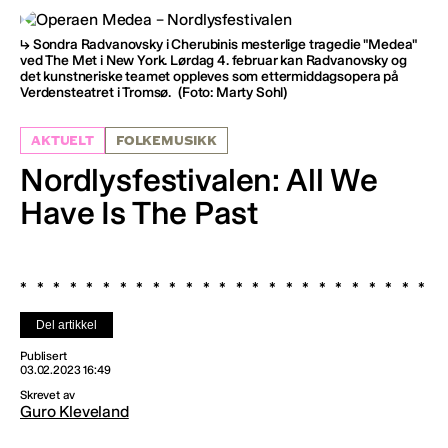
Sondra Radvanovsky i Cherubinis mesterlige tragedie "Medea"
ved The Met i New York. Lørdag 4. februar kan Radvanovsky og
det kunstneriske teamet oppleves som ettermiddagsopera på
Verdensteatret i Tromsø.
(Foto: Marty Sohl)
AKTUELT
FOLKEMUSIKK
Nordlysfestivalen: All We
Have Is The Past
Del artikkel
Publisert
03.02.2023 16:49
Skrevet av
Guro Kleveland