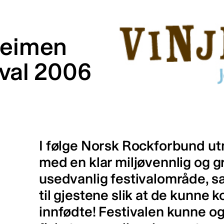
heimen
tival 2006
I følge Norsk Rockforbund ut
med en klar miljøvennlig og gr
usedvanlig festivalområde, 
til gjestene slik at de kunn
innfødte! Festivalen kunne ogs