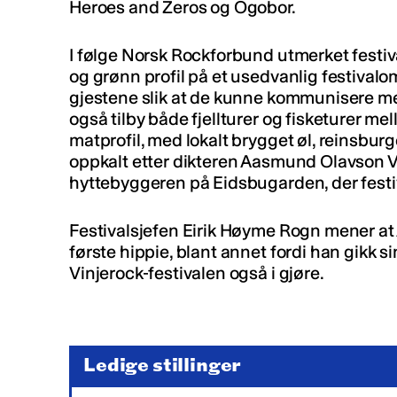
Heroes and Zeros og Ogobor.
I følge Norsk Rockforbund utmerket festiv
og grønn profil på et usedvanlig festival
gjestene slik at de kunne kommunisere me
også tilby både fjellturer og fisketurer me
matprofil, med lokalt brygget øl, reinsburge
oppkalt etter dikteren Aasmund Olavson Vi
hyttebyggeren på Eidsbugarden, der festiv
Festivalsjefen Eirik Høyme Rogn mener a
første hippie, blant annet fordi han gikk s
Vinjerock-festivalen også i gjøre.
Ledige stillinger