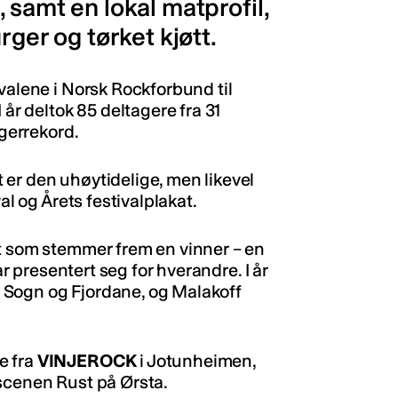
 samt en lokal matprofil,
rger og tørket kjøtt.
valene i Norsk Rockforbund til
 år deltok 85 deltagere fra 31
agerrekord.
er den uhøytidelige, men likevel
al og Årets festivalplakat.
et som stemmer frem en vinner – en
ar presentert seg for hverandre. I år
 i Sogn og Fjordane, og Malakoff
e fra
VINJEROCK
i Jotunheimen,
scenen Rust på Ørsta.