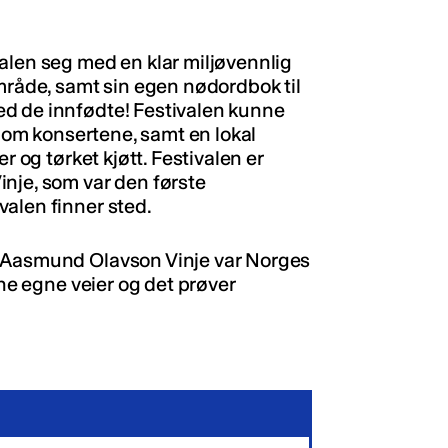
alen seg med en klar miljøvennlig
område, samt sin egen nødordbok til
d de innfødte! Festivalen kunne
llom konsertene, samt en lokal
r og tørket kjøtt. Festivalen er
nje, som var den første
alen finner sted.
t Aasmund Olavson Vinje var Norges
ine egne veier og det prøver