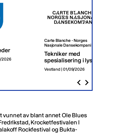
Carte Blanche - Norges
Oslo K
Nasjonale Dansekompani
eder
Dagli
Tekniker med
8/2026
spesialisering i lys
Oslo | 
Vestland | 01/09/2026
itt vunnet av blant annet Ole Blues
Fredrikstad, Krocketfestivalen I
alakoff Rockfestival og Bukta-