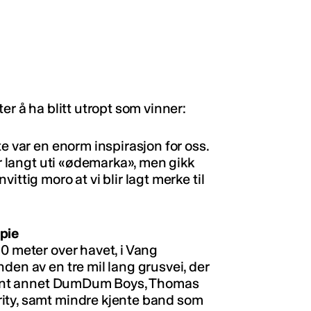
er å ha blitt utropt som vinner:
e var en enorm inspirasjon for oss.
år langt uti «ødemarka», men gikk
ittig moro at vi blir lagt merke til
pp
ie
0 meter over havet, i Vang
den av en tre mil lang grusvei, der
 blant annet DumDum Boys, Thomas
ity, samt mindre kjente band som