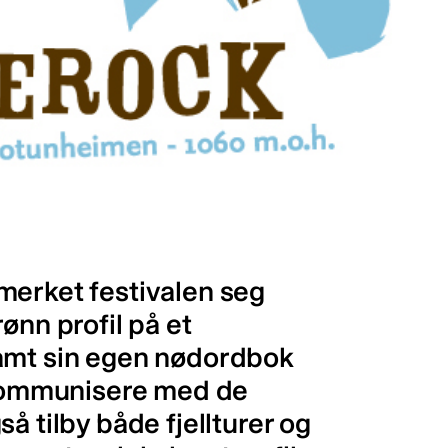
merket festivalen seg
ønn profil på et
samt sin egen nødordbok
e kommunisere med de
å tilby både fjellturer og