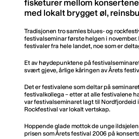
fisketurer mellom konsertene,
med lokalt brygget øl, reinsbu
Tradisjonen tro samles blues- og rockfesti
festivalseminar første helgen i november. I
festivaler fra hele landet, noe som er delt
Et av høydepunktene på festivalseminaret 
svært gjeve, årlige kåringen av Årets festiv
Det er festivalene som deltar på seminar
festivalkollega – etter at alle festivalene h
var festivalseminaret lagt til Nordfjordeid
Rockfestival var lokalt vertskap.
Hoppende glade mottok de unge ildsjelen
prisen som Årets festival 2006 på konsert