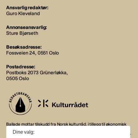
Ansvarlig redaktør:
Guro Kleveland
Annonseansvarlig:
Sture Bjørseth
Besøksadresse:
Fossveien 24, 0551 Oslo
Postadresse:
Postboks 2073 Grünerløkka,
0505 Oslo
Ballade mottar tilskudd fra Norsk kulturråd, i tillegg til økonomisk
støtte fra eierne NOPA, Norsk komponistforening og
Dine valg:
Musikkforleggerne. Ballade drives etter Redaktør- og Vær Varsom-