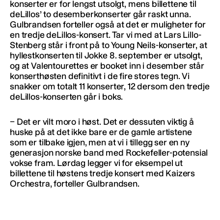
konserter er for lengst utsolgt, mens billettene til
deLillos’ to desemberkonserter går raskt unna.
Gulbrandsen forteller også at det er muligheter for
en tredje deLillos-konsert. Tar vi med at Lars Lillo-
Stenberg står i front på to Young Neils-konserter, at
hyllestkonserten til Jokke 8. september er utsolgt,
og at Valentourettes er booket inn i desember står
konserthøsten definitivt i de fire stores tegn. Vi
snakker om totalt 11 konserter, 12 dersom den tredje
deLillos-konserten går i boks.
− Det er vilt moro i høst. Det er dessuten viktig å
huske på at det ikke bare er de gamle artistene
som er tilbake igjen, men at vi i tillegg ser en ny
generasjon norske band med Rockefeller-potensial
vokse fram. Lørdag legger vi for eksempel ut
billettene til høstens tredje konsert med Kaizers
Orchestra, forteller Gulbrandsen.