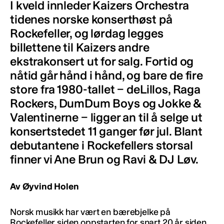
I kveld innleder Kaizers Orchestra
tidenes norske konserthøst på
Rockefeller, og lørdag legges
billettene til Kaizers andre
ekstrakonsert ut for salg. Fortid og
nåtid går hånd i hånd, og bare de fire
store fra 1980-tallet − deLillos, Raga
Rockers, DumDum Boys og Jokke &
Valentinerne − ligger an til å selge ut
konsertstedet 11 ganger før jul. Blant
debutantene i Rockefellers storsal
finner vi Ane Brun og Ravi & DJ Løv.
Av Øyvind Holen
Norsk musikk har vært en bærebjelke på
Rockefeller siden oppstarten for snart 20 år siden,