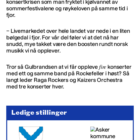
konsertkrisen som man fryktet i kjølvannet av
sommerfestivalene og røykeloven på samme tid i
fjor.
− Livemarkedet over hele landet var nede i en liten
bølgedal i fjor. For vår del føler vi at det nå har
snudd, mye takket være den boosten rundt norsk
musikk vi nå opplever.
fire
Tror så Gulbrandsen at vi får oppleve
konserter
med ett og samme band på Rockefeller i høst? Så
langt leder Raga Rockers og Kaizers Orchestra
med tre konserter hver.
Ledige stillinger