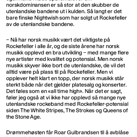
norskdominansen er så stor at den skubber de
utenlandske bandene ut i kulden. Så langt er det
bare finske Nightwish som har solgt ut Rockefeller
av de utenlandske bandene.
− Nå har norsk musikk vært det viktigste på
Rockefeller i alle år, og de siste årene har norsk
musikk opplevd en bra utvikling − med mange flere
nye artister med kvalitet og potensial. Men norsk
musikk skyver ikke bort de utenlandske, de vil det
alltid være på plass til på Rockefeller. Men vi
opplever helt klart en topp, der norsk musikk står
sterkt både når det gjelder platesalg og konserter.
Det føles som en «all time high». Når det er sagt,
føler jeg også at vi ikke har opplevd så mange nye
utenlandske rockeband med Rockefeller-potensial
siden The White Stripes, The Strokes og Queens of
the Stone Age.
Drømmehøsten får Roar Gulbrandsen til å avblåse