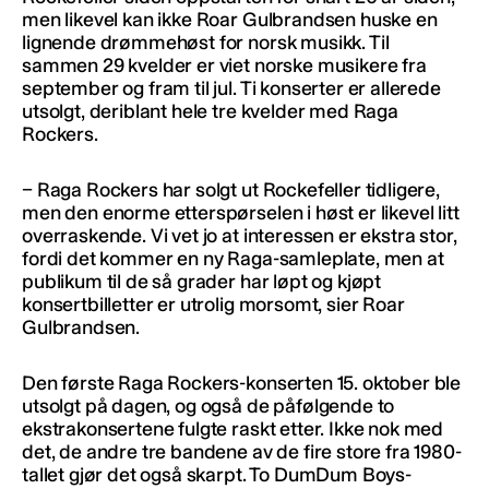
men likevel kan ikke Roar Gulbrandsen huske en
lignende drømmehøst for norsk musikk. Til
sammen 29 kvelder er viet norske musikere fra
september og fram til jul. Ti konserter er allerede
utsolgt, deriblant hele tre kvelder med Raga
Rockers.
− Raga Rockers har solgt ut Rockefeller tidligere,
men den enorme etterspørselen i høst er likevel litt
overraskende. Vi vet jo at interessen er ekstra stor,
fordi det kommer en ny Raga-samleplate, men at
publikum til de så grader har løpt og kjøpt
konsertbilletter er utrolig morsomt, sier Roar
Gulbrandsen.
Den første Raga Rockers-konserten 15. oktober ble
utsolgt på dagen, og også de påfølgende to
ekstrakonsertene fulgte raskt etter. Ikke nok med
det, de andre tre bandene av de fire store fra 1980-
tallet gjør det også skarpt. To DumDum Boys-