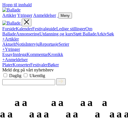
Hopp til innhald
Artikler
Ytringer
Anmeldelser
Meny
Forside
Kalender
Festivalguide
Ledige stillinger
Om
Ballade
Annonsering
Utdanning og kurs
Støtt Ballade
Arkiv
Søk
+
Artikler
Aktuelt
Notis
Intervju
Reportasje
Serier
+
Ytringer
Essay
Innlegg
Kommentar
Kronikk
+
Anmeldelser
Plater
Konserter
Festivaler
Bøker
Meld deg på vårt nyhetsbrev
Daglig
Ukentlig
a
a
a
a
a
a
a
a
a
a
a
a
a
a
a
a
a