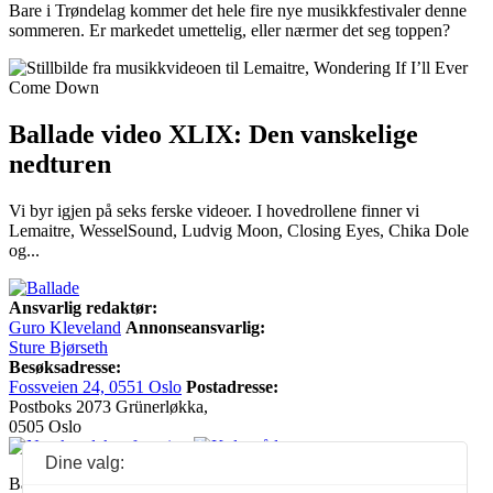
Bare i Trøndelag kommer det hele fire nye musikkfestivaler denne
sommeren. Er markedet umettelig, eller nærmer det seg toppen?
Ballade video XLIX: Den vanskelige
nedturen
Vi byr igjen på seks ferske videoer. I hovedrollene finner vi
Lemaitre, WesselSound, Ludvig Moon, Closing Eyes, Chika Dole
og...
Ansvarlig redaktør:
Guro Kleveland
Annonseansvarlig:
Sture Bjørseth
Besøksadresse:
Fossveien 24, 0551 Oslo
Postadresse:
Postboks 2073 Grünerløkka,
0505 Oslo
Dine valg:
Ballade mottar tilskudd fra Norsk kulturråd, i tillegg til økonomisk