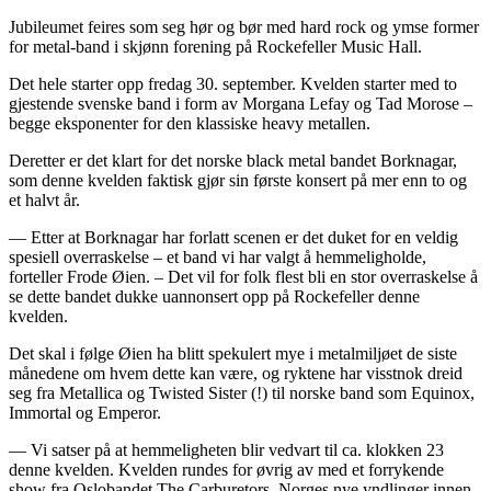
Jubileumet feires som seg hør og bør med hard rock og ymse former
for metal-band i skjønn forening på Rockefeller Music Hall.
Det hele starter opp fredag 30. september. Kvelden starter med to
gjestende svenske band i form av Morgana Lefay og Tad Morose –
begge eksponenter for den klassiske heavy metallen.
Deretter er det klart for det norske black metal bandet Borknagar,
som denne kvelden faktisk gjør sin første konsert på mer enn to og
et halvt år.
— Etter at Borknagar har forlatt scenen er det duket for en veldig
spesiell overraskelse – et band vi har valgt å hemmeligholde,
forteller Frode Øien. – Det vil for folk flest bli en stor overraskelse å
se dette bandet dukke uannonsert opp på Rockefeller denne
kvelden.
Det skal i følge Øien ha blitt spekulert mye i metalmiljøet de siste
månedene om hvem dette kan være, og ryktene har visstnok dreid
seg fra Metallica og Twisted Sister (!) til norske band som Equinox,
Immortal og Emperor.
— Vi satser på at hemmeligheten blir vedvart til ca. klokken 23
denne kvelden. Kvelden rundes for øvrig av med et forrykende
show fra Oslobandet The Carburetors. Norges nye yndlinger innen