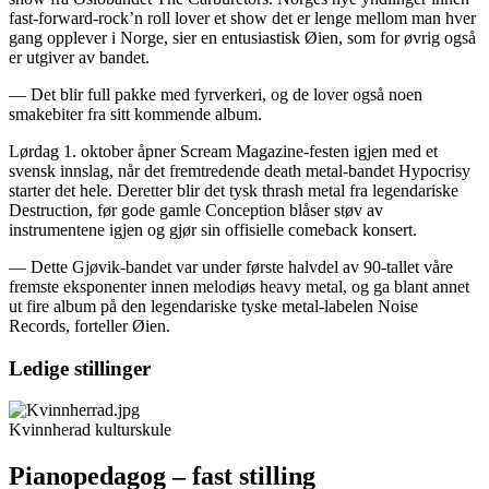
fast-forward-rock’n roll lover et show det er lenge mellom man hver
gang opplever i Norge, sier en entusiastisk Øien, som for øvrig også
er utgiver av bandet.
— Det blir full pakke med fyrverkeri, og de lover også noen
smakebiter fra sitt kommende album.
Lørdag 1. oktober åpner Scream Magazine-festen igjen med et
svensk innslag, når det fremtredende death metal-bandet Hypocrisy
starter det hele. Deretter blir det tysk thrash metal fra legendariske
Destruction, før gode gamle Conception blåser støv av
instrumentene igjen og gjør sin offisielle comeback konsert.
— Dette Gjøvik-bandet var under første halvdel av 90-tallet våre
fremste eksponenter innen melodiøs heavy metal, og ga blant annet
ut fire album på den legendariske tyske metal-labelen Noise
Records, forteller Øien.
Ledige stillinger
Kvinnherad kulturskule
Pianopedagog – fast stilling