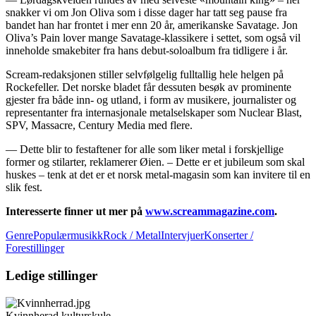
snakker vi om Jon Oliva som i disse dager har tatt seg pause fra
bandet han har frontet i mer enn 20 år, amerikanske Savatage. Jon
Oliva’s Pain lover mange Savatage-klassikere i settet, som også vil
inneholde smakebiter fra hans debut-soloalbum fra tidligere i år.
Scream-redaksjonen stiller selvfølgelig fulltallig hele helgen på
Rockefeller. Det norske bladet får dessuten besøk av prominente
gjester fra både inn- og utland, i form av musikere, journalister og
representanter fra internasjonale metalselskaper som Nuclear Blast,
SPV, Massacre, Century Media med flere.
— Dette blir to festaftener for alle som liker metal i forskjellige
former og stilarter, reklamerer Øien. – Dette er et jubileum som skal
huskes – tenk at det er et norsk metal-magasin som kan invitere til en
slik fest.
Interesserte finner ut mer på
www.screammagazine.com
.
GenrePopulærmusikkRock / Metal
Intervjuer
Konserter /
Forestillinger
Ledige stillinger
Kvinnherad kulturskule