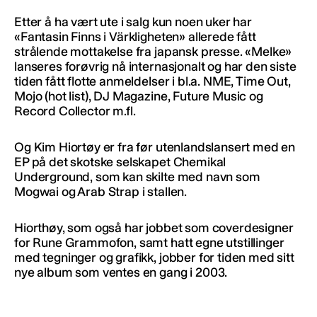
Etter å ha vært ute i salg kun noen uker har
«Fantasin Finns i Värkligheten» allerede fått
strålende mottakelse fra japansk presse. «Melke»
lanseres forøvrig nå internasjonalt og har den siste
tiden fått flotte anmeldelser i bl.a. NME, Time Out,
Mojo (hot list), DJ Magazine, Future Music og
Record Collector m.fl.
Og Kim Hiortøy er fra før utenlandslansert med en
EP på det skotske selskapet Chemikal
Underground, som kan skilte med navn som
Mogwai og Arab Strap i stallen.
Hiorthøy, som også har jobbet som coverdesigner
for Rune Grammofon, samt hatt egne utstillinger
med tegninger og grafikk, jobber for tiden med sitt
nye album som ventes en gang i 2003.