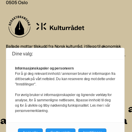
0505 Oslo
Ballade mottar tilskudd fra Norsk kulturråd, i tillegg til økonomisk
støtte fra eierne NOPA, Norsk komponistforening og
Dine valg:
Musikkforleggerne. Ballade drives etter Redaktør- og Vær Varsom-
plakaten.
Informasjonskapsler og personvern
BALLADE — NORGES MUSIKKMAGASIN
For å gi deg relevant innhold / annonser bruker vi informasjon fra
ditt besøk på vårt nettsted. Du kan reservere deg mot dette under
"Innstillinger".
For øvrig bruker vi informasjonskapsler og lignende verktøy for
analyse, for å sammenligne nettlesere, tilpasse innhold til deg
a
a
a
a
a
a
a
a
og for å utvikle og tilby nødvendig funksjonalitet. Les mer i vår
personvernerklæring.
a
a
a
a
a
a
a
a
a