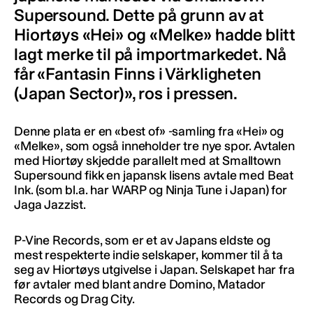
Supersound. Dette på grunn av at
Hiortøys «Hei» og «Melke» hadde blitt
lagt merke til på importmarkedet. Nå
får «Fantasin Finns i Värkligheten
(Japan Sector)», ros i pressen.
Denne plata er en «best of» -samling fra «Hei» og
«Melke», som også inneholder tre nye spor. Avtalen
med Hiortøy skjedde parallelt med at Smalltown
Supersound fikk en japansk lisens avtale med Beat
Ink. (som bl.a. har WARP og Ninja Tune i Japan) for
Jaga Jazzist.
P-Vine Records, som er et av Japans eldste og
mest respekterte indie selskaper, kommer til å ta
seg av Hiortøys utgivelse i Japan. Selskapet har fra
før avtaler med blant andre Domino, Matador
Records og Drag City.