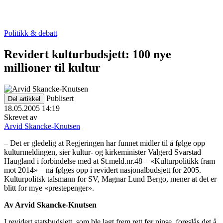
Politikk & debatt
Revidert kulturbudsjett: 100 nye
millioner til kultur
Publisert
Del artikkel
18.05.2005 14:19
Skrevet av
Arvid Skancke-Knutsen
– Det er gledelig at Regjeringen har funnet midler til å følge opp
kulturmeldingen, sier kultur- og kirkeminister Valgerd Svarstad
Haugland i forbindelse med at St.meld.nr.48 – «Kulturpolitikk fram
mot 2014» – nå følges opp i revidert nasjonalbudsjett for 2005.
Kulturpolitsk talsmann for SV, Magnar Lund Bergo, mener at det er
blitt for mye «prestepenger».
Av Arvid Skancke-Knutsen
I revidert statsbudsjett, som ble lagt frem rett før pinse, foreslås det å