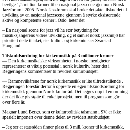
bevilge 1,5 million kroner til en nasjonal jazzscene gjennom Norsk
Jazzforum i 2005. Norsk Jazzforum skal bruke det økte tilskuddet til
utvikling av en nasjonal jazzscene gjennom å styrke eksisterende,
aktive og kompetente scener i Oslo, heter det.
– En nasjonal scene for jazz vil ha stor betydning for
musikksjangerens videre utvikling, og et samlet norsk jazzmiljø har
prioritert dette tiltaket, sier kultur- og kirkeminister Svarstad
Haugland.
Tilskuddsordning for kirkemusikk på 3 millioner kroner
— Den kirkemusikalske virksomheten i norske menigheter
representerer et viktig potensial i norsk kulturliv, heter det i
Regjeringens kommentarer til revidert kulturbudsjett.
— Rammevilkårene for norsk kirkemusikk er lite tilfredsstillende .
Regjeringen foreslår derfor å opprette en egen tilskuddsordning for
kirkemusikk gjennom Norsk kulturråd. Det legges opp til en ordning
der det ikke gis støtte til enkelt­prosjekt, men til program som går
over flere år.
Magnar Lund Bergo, som er kulturpolitisk talsmann i SV, er ikke
spesielt imponert over denne delen av revidert statsbudsjett.
– Jeg ser at statsråden finner plass til 3 mill. kroner til kirkemusikk,