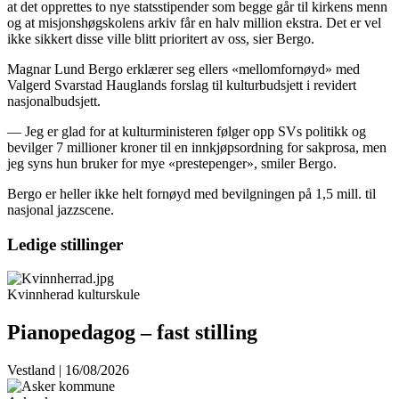
at det opprettes to nye statsstipender som begge går til kirkens menn
og at misjonshøgskolens arkiv får en halv million ekstra. Det er vel
ikke sikkert disse ville blitt prioritert av oss, sier Bergo.
Magnar Lund Bergo erklærer seg ellers «mellomfornøyd» med
Valgerd Svarstad Hauglands forslag til kulturbudsjett i revidert
nasjonalbudsjett.
— Jeg er glad for at kulturministeren følger opp SVs politikk og
bevilger 7 millioner kroner til en innkjøpsordning for sakprosa, men
jeg syns hun bruker for mye «prestepenger», smiler Bergo.
Bergo er heller ikke helt fornøyd med bevilgningen på 1,5 mill. til
nasjonal jazzscene.
Ledige stillinger
Kvinnherad kulturskule
Pianopedagog – fast stilling
Vestland | 16/08/2026