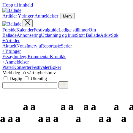
Hopp til innhald
Artikler
Ytringer
Anmeldelser
Meny
Forside
Kalender
Festivalguide
Ledige stillinger
Om
Ballade
Annonsering
Utdanning og kurs
Støtt Ballade
Arkiv
Søk
+
Artikler
Aktuelt
Notis
Intervju
Reportasje
Serier
+
Ytringer
Essay
Innlegg
Kommentar
Kronikk
+
Anmeldelser
Plater
Konserter
Festivaler
Bøker
Meld deg på vårt nyhetsbrev
Daglig
Ukentlig
a
a
a
a
a
a
a
a
a
a
a
a
a
a
a
a
a