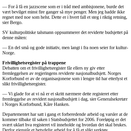
— For å få en jazzscene som er i tråd med ambisjonene, burde det
vært bevilget minst fire ganger så mye penger. Men jeg hadde ikke
regnet med noe som helst. Dette er i hvert fall et steg i riktig retning,
sier Bergo.
SV kulturpolitiske talsmann oppsummerer det reviderte budsjettet på
denne måten:
— En del små og gode initiativ, men langt i fra noen seier for kultur-
Norge.
Frivillighetsregister på trappene
Debatten om et frivillighetsregister får ellers ny giv etter
fremleggelsen av regjeringens reviderte nasjonalbudsjett. Norges
Korforbund er av de organisasjonene som i lengre tid har etterlyst et
slikt frivillighetsregister.
— Vi glade for at vi nå er et skritt nærmere dette registeret etter
fremleggelse av revidert nasjonalbudsjett i dag, sier Generalsekretær
i Norges Korforbund, Kåre Hanken.
Departementet har satt i gang et forberedende arbeid og varsler at de
kommer tilbake til saken i Statsbudsjettet for 2006. Foreløpig er det
svært uklart hva registeret vil inneholde og hvordan det skal brukes.
Derfor gjenstår et betydelig arbeid for å få et slikt verktøy.